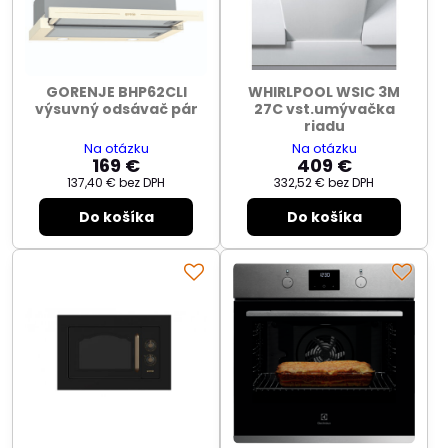
GORENJE BHP62CLI
WHIRLPOOL WSIC 3M
výsuvný odsávač pár
27C vst.umývačka
riadu
Na otázku
Na otázku
169 €
409 €
137,40 €
bez DPH
332,52 €
bez DPH
Do košíka
Do košíka