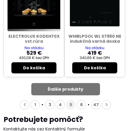
ELECTROLUX KODEH70X
WHIRLPOOL WL S7960 NE
vst.rúra
indukčná varná doska
Na otázku
Na otázku
529 €
419 €
430,08 €
bez DPH
340,65 €
bez DPH
Do košíka
Do košíka
Ďalšie produkty
1
3
4
5
6
47
Potrebujete pomôcť?
Kontaktujte nás cez Kontaktný formulár