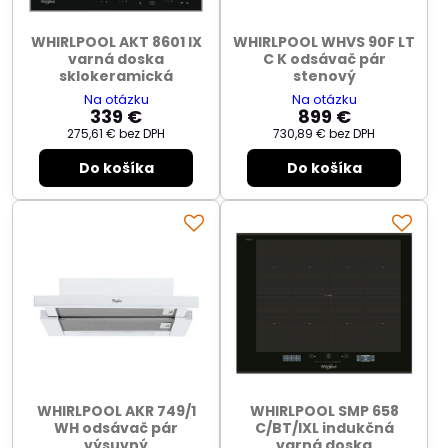
WHIRLPOOL AKT 8601 IX
WHIRLPOOL WHVS 90F LT
varná doska
C K odsávač pár
sklokeramická
stenový
Na otázku
Na otázku
339 €
899 €
275,61 €
bez DPH
730,89 €
bez DPH
Do košíka
Do košíka
WHIRLPOOL AKR 749/1
WHIRLPOOL SMP 658
WH odsávač pár
C/BT/IXL indukčná
výsuvný
varná doska