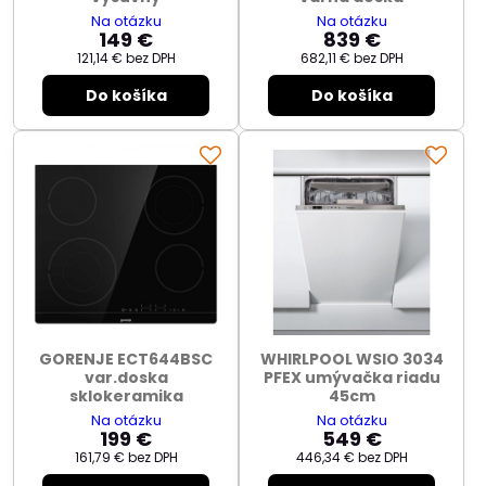
Na otázku
Na otázku
149 €
839 €
121,14 €
bez DPH
682,11 €
bez DPH
Do košíka
Do košíka
GORENJE ECT644BSC
WHIRLPOOL WSIO 3034
var.doska
PFEX umývačka riadu
sklokeramika
45cm
Na otázku
Na otázku
199 €
549 €
161,79 €
bez DPH
446,34 €
bez DPH