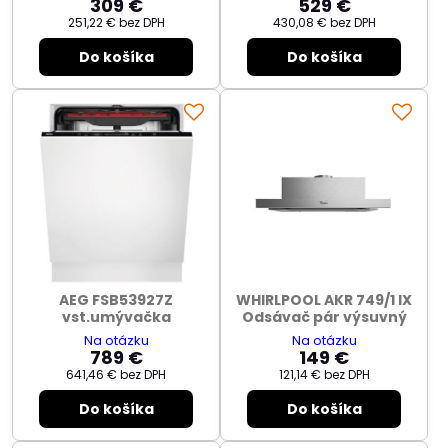
309 €
529 €
251,22 €
bez DPH
430,08 €
bez DPH
Do košíka
Do košíka
AEG FSB53927Z
WHIRLPOOL AKR 749/1 IX
vst.umývačka
Odsávač pár výsuvný
Na otázku
Na otázku
789 €
149 €
641,46 €
bez DPH
121,14 €
bez DPH
Do košíka
Do košíka