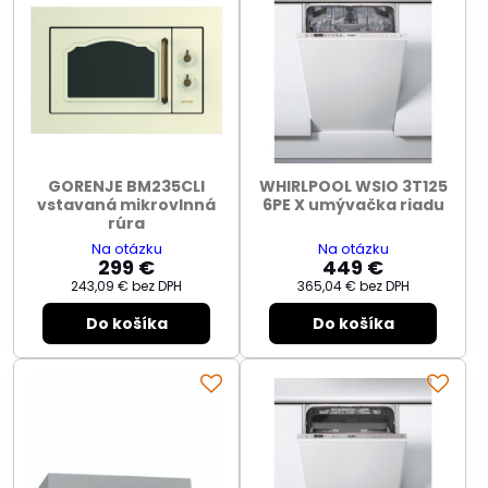
GORENJE BM235CLI
WHIRLPOOL WSIO 3T125
vstavaná mikrovlnná
6PE X umývačka riadu
rúra
Na otázku
Na otázku
299 €
449 €
243,09 €
bez DPH
365,04 €
bez DPH
Do košíka
Do košíka