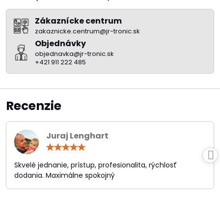
Zákaznícke centrum
zakaznicke.centrum@jr-tronic.sk
Objednávky
objednavka@jr-tronic.sk
+421 911 222 485
Recenzie
Juraj Lenghart
Hodnotenie:
5
/
Skvelé jednanie, prístup, profesionalita, rýchlosť
5
dodania. Maximálne spokojný