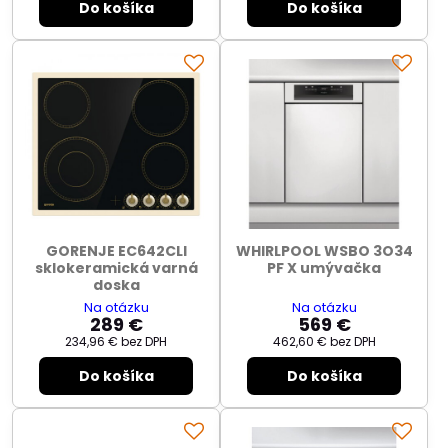
Do košíka
Do košíka
GORENJE EC642CLI
WHIRLPOOL WSBO 3O34
sklokeramická varná
PF X umývačka
doska
Na otázku
Na otázku
289 €
569 €
234,96 €
bez DPH
462,60 €
bez DPH
Do košíka
Do košíka