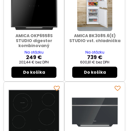
AMICA OKP6558S
AMICA BK3085.6(E)
STUDIO digestor
STUDIO vst. chladnička
kombinovaný
Na otázku
Na otázku
249 €
739 €
202,44 €
bez DPH
600,81 €
bez DPH
Do košíka
Do košíka