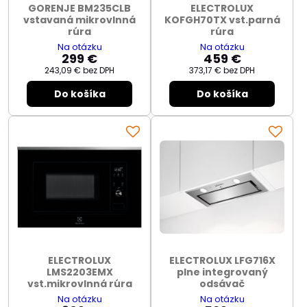
GORENJE BM235CLB
ELECTROLUX
vstavaná mikrovlnná
KOFGH70TX vst.parná
rúra
rúra
Na otázku
Na otázku
299 €
459 €
243,09 €
bez DPH
373,17 €
bez DPH
Do košíka
Do košíka
ELECTROLUX
ELECTROLUX LFG716X
LMS2203EMX
plne integrovaný
vst.mikrovlnná rúra
odsávač
Na otázku
Na otázku