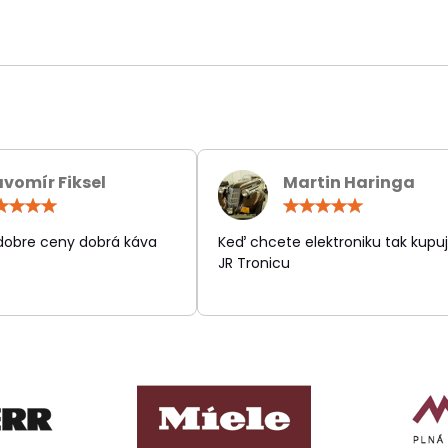
avomír Fiksel
Martin Haringa
Hodnotenie:
Hodn
5
5
/
/
 dobre ceny dobrá káva
Keď chcete elektroniku tak kupuj
5
5
JR Tronicu