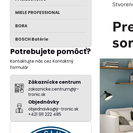
MIELE PROFESSIONAL
BORA
BOSCH Batérie
Potrebujete pomôcť?
Kontaktujte nás cez Kontaktný
formulár
Zákaznícke centrum
zakaznicke.centrum@jr-
tronic.sk
Objednávky
objednavka@jr-tronic.sk
+421 911 222 485