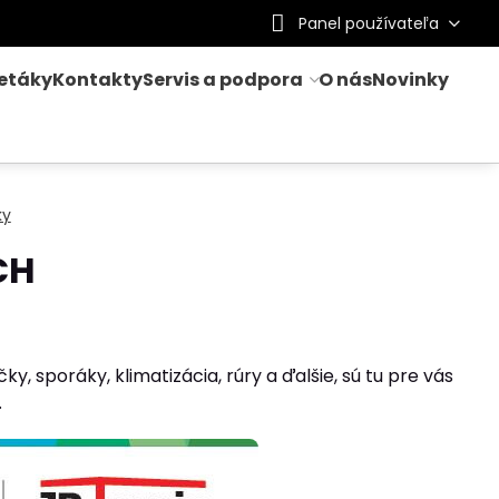
Panel používateľa
letáky
Kontakty
Servis a podpora
O nás
Novinky
ky
CH
0
, sporáky, klimatizácia, rúry a ďalšie, sú tu pre vás
.