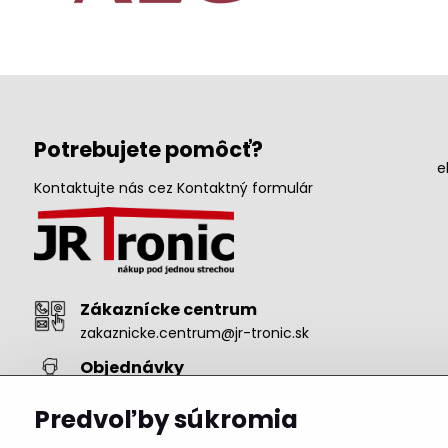
Potrebujete pomôcť?
e
Kontaktujte nás cez Kontaktný formulár
Zákaznícke centrum
zakaznicke.centrum@jr-tronic.sk
Objednávky
objednavka@jr-tronic.sk
+421 911 222 485
Predvoľby súkromia