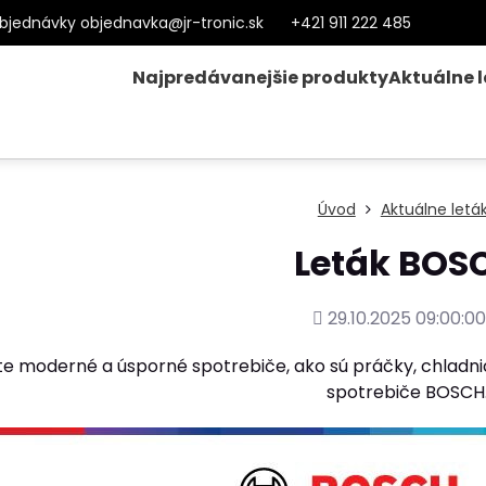
bjednávky objednavka@jr-tronic.sk
+421 911 222 485
Najpredávanejšie produkty
Aktuálne 
Úvod
Aktuálne letá
Leták BOS
Pridané
29.10.2025 09:00:0
e moderné a úsporné spotrebiče, ako sú práčky, chladničky
spotrebiče BOSCH