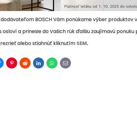
 s dodávateľom BOSCH Vám ponúkame výber produktov v 
 osloví a prinesie do Vašich rúk ďalšiu zaujímavú ponuku p
rezrieť alebo stiahnúť kliknutím
SEM
.
r
Bluesky
Pinterest
Reddit
LinkedIn
WhatsApp
E-
mail