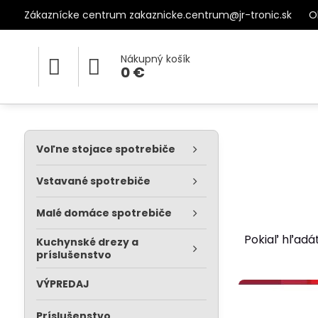
Zákaznícke centrum zakaznicke.centrum@jr-tronic.sk
O
Nákupný košík
0 €
Voľne stojace spotrebiče
Vstavané spotrebiče
Malé domáce spotrebiče
Pokiaľ hľadát
Kuchynské drezy a
príslušenstvo
VÝPREDAJ
Príslušenstvo