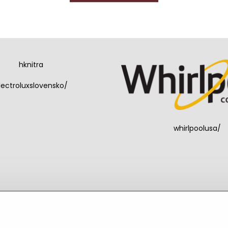
hknitra
lectroluxslovensko/
whirlpoolusa/