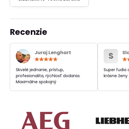
Recenzie
Juraj Lenghart
Sl
S
Hodnotenie:
5
/
Skvelé jednanie, prístup,
Super ľudia
5
profesionalita, rýchlosť dodania.
krásne ženy
Maximálne spokojný