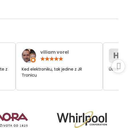
viliam vorel
H
otenie:
Hodnotenie:
5
/
te z
Ked elektroniku, tak jedine z JR
Ústretov
5
Tronicu