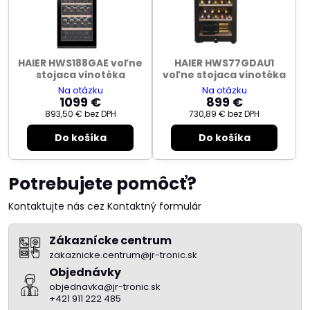
HAIER HWS188GAE voľne
HAIER HWS77GDAU1
stojaca vinotéka
voľne stojaca vinotéka
Na otázku
Na otázku
1099 €
899 €
893,50 €
bez DPH
730,89 €
bez DPH
Do košíka
Do košíka
Potrebujete pomôcť?
Kontaktujte nás cez Kontaktný formulár
Zákaznícke centrum
zakaznicke.centrum@jr-tronic.sk
Objednávky
objednavka@jr-tronic.sk
+421 911 222 485