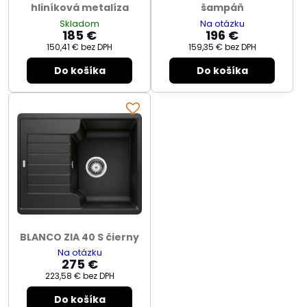
hliníková metalíza
šampáň
Skladom
Na otázku
185 €
196 €
150,41 €
bez DPH
159,35 €
bez DPH
Do košíka
Do košíka
BLANCO ZIA 40 S čierny
Na otázku
275 €
223,58 €
bez DPH
Do košíka