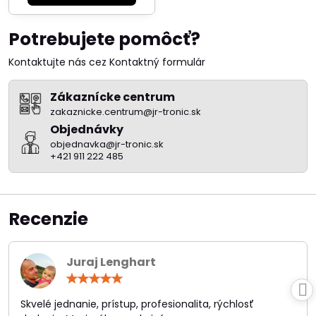
Potrebujete pomôcť?
Kontaktujte nás cez Kontaktný formulár
Zákaznícke centrum
zakaznicke.centrum@jr-tronic.sk
Objednávky
objednavka@jr-tronic.sk
+421 911 222 485
Recenzie
Juraj Lenghart
Hodnotenie:
5
/
Skvelé jednanie, prístup, profesionalita, rýchlosť
5