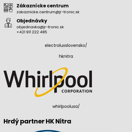
Zákaznícke centrum
zakaznicke.centrum@jr-tronic.sk
Objednávky
objednavka@jr-tronic.sk
+421 911 222 485
electroluxslovensko/
hknitra
whirlpoolusa/
Hrdý partner HK Nitra