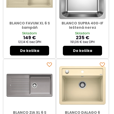
BLANCO FAVUM XL 6 S
BLANCO SUPRA 400-IF
šampáň
leštená nerez
Skladom
Skladom
149 €
235 €
121,14 €
bez DPH
191,06 €
bez DPH
Do košíka
Do košíka
BLANCO ZIA XL 6 S
BLANCO DALAGO 6