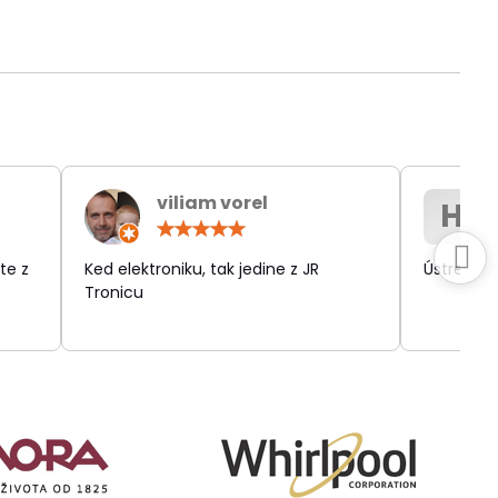
viliam vorel
H
otenie:
Hodnotenie:
5
/
te z
Ked elektroniku, tak jedine z JR
Ústretov
5
Tronicu