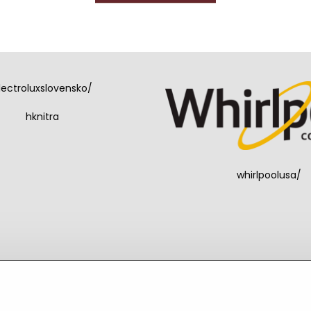
lectroluxslovensko/
hknitra
whirlpoolusa/