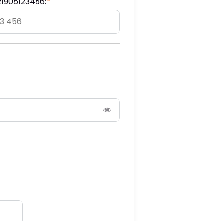
21905123456:
*