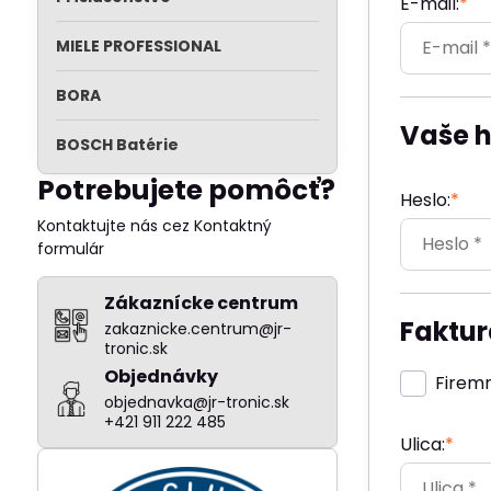
E-mail:
*
MIELE PROFESSIONAL
BORA
Vaše h
BOSCH Batérie
Potrebujete pomôcť?
Heslo:
*
Kontaktujte nás cez Kontaktný
formulár
Zákaznícke centrum
Faktu
zakaznicke.centrum@jr-
tronic.sk
Objednávky
Firem
objednavka@jr-tronic.sk
+421 911 222 485
Ulica:
*