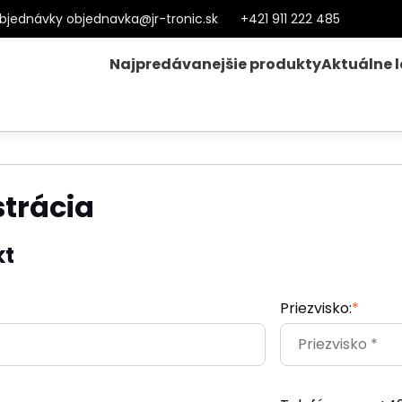
bjednávky objednavka@jr-tronic.sk
+421 911 222 485
Najpredávanejšie produkty
Aktuálne 
strácia
kt
Priezvisko:
*