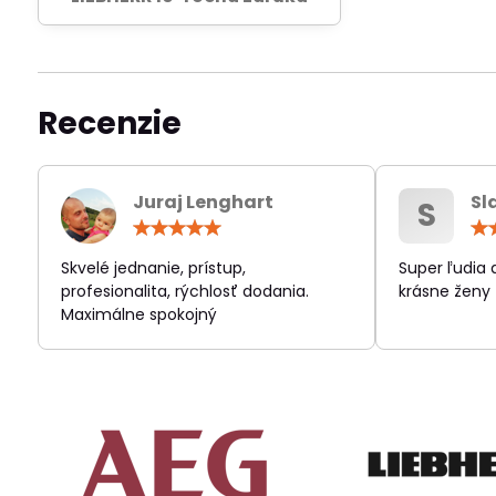
Recenzie
Juraj Lenghart
Sl
S
Hodnotenie:
5
/
Skvelé jednanie, prístup,
Super ľudia
5
profesionalita, rýchlosť dodania.
krásne ženy
Maximálne spokojný