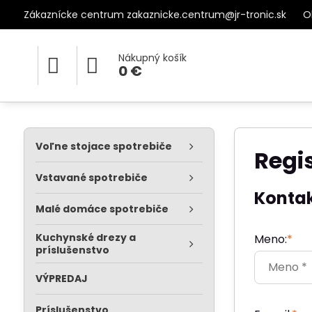
Zákaznícke centrum zakaznicke.centrum@jr-tronic.sk
O
Nákupný košík
0 €
Voľne stojace spotrebiče
Regi
Vstavané spotrebiče
Konta
Malé domáce spotrebiče
Kuchynské drezy a
Meno:
*
príslušenstvo
VÝPREDAJ
Príslušenstvo