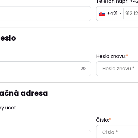
Telefón napr: +4
+421
eslo
Heslo znovu:
*
račná adresa
ný účet
Číslo:
*