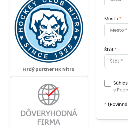
Mesto:
*
Štát:
*
Hrdý partner HK Nitra
Súhlas
s
Podm
*
(Povinné