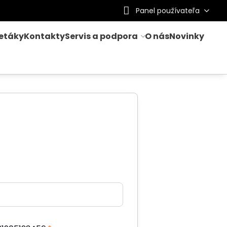
Panel používateľa
letáky
Kontakty
Servis a podpora
O nás
Novinky