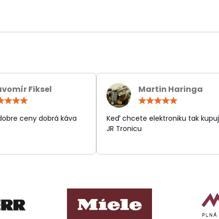
avomír Fiksel
Martin Haringa
Hodnotenie:
Hodn
5
5
/
/
 dobre ceny dobrá káva
Keď chcete elektroniku tak kupuj
5
5
JR Tronicu