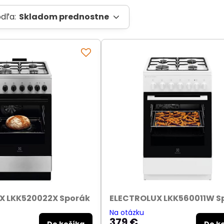
odľa:
Skladom prednostne
X LKK520022X Sporák
ELECTROLUX LKK560011W S
Na otázku
379 €