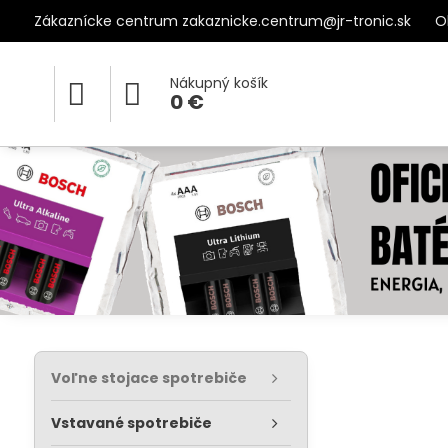
Zákaznícke centrum zakaznicke.centrum@jr-tronic.sk
O
Nákupný košík
0 €
Voľne stojace spotrebiče
Vstavané spotrebiče