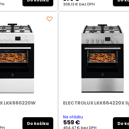
Do košíka
Do k
PH
308,13 €
bez DPH
X LKK660220W
ELECTROLUX LKK664220X S
Na otázku
559 €
Do košíka
Do k
DPH
454,47 €
bez DPH