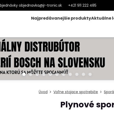
bjednávky objednavka@jr-tronic.sk
+421 911 222 485
Najpredávanejšie produkty
Aktuálne 
Úvod
Voľne stojace spotrebiče
Sporá
Plynové spo