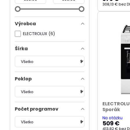
308,13 €
bez D
Výrobca
ELECTROLUX (6)
Šírka
Poklop
ELECTROLU
Počet programov
Sporák
Na otázku
509 €
413,82 €
bez 