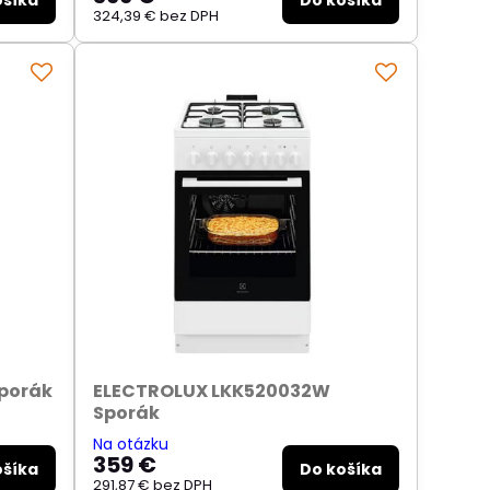
ošíka
Do košíka
324,39 €
bez DPH
porák
ELECTROLUX LKK520032W
Sporák
Na otázku
359 €
ošíka
Do košíka
291,87 €
bez DPH