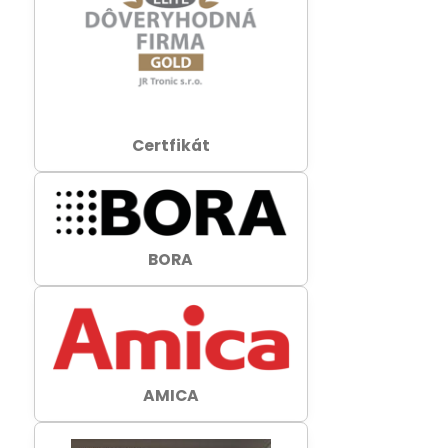
Certfikát
BORA
AMICA