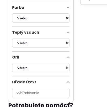
Farba
Teplý vzduch
Gril
Hľadať text
Prehľadať
výsledky
filtra
Potrebujete pomôcť?