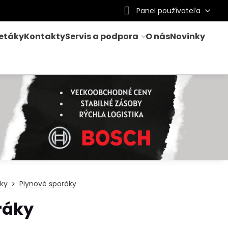
Panel používateľa
letáky
Kontakty
Servis a podpora
O nás
Novinky
ky
Plynové sporáky
ráky