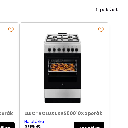
6
položiek
porák
ELECTROLUX LKK560010X Sporák
Na otázku
399 €