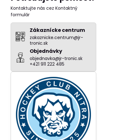
fulltextom
Kontaktujte nás cez Kontaktný
formulár
Zákaznícke centrum
zakaznicke.centrum@jr-
tronic.sk
Objednávky
objednavka@jr-tronic.sk
+421 911 222 485