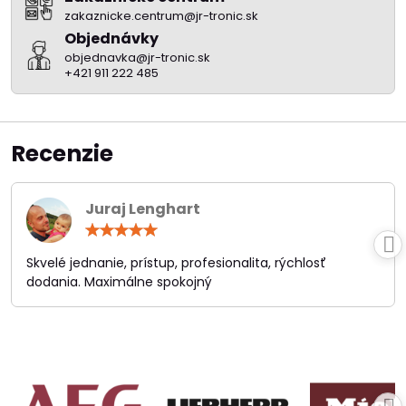
zakaznicke.centrum@jr-tronic.sk
Objednávky
objednavka@jr-tronic.sk
+421 911 222 485
Recenzie
Juraj Lenghart
Hodnotenie:
5
/
Skvelé jednanie, prístup, profesionalita, rýchlosť
5
dodania. Maximálne spokojný