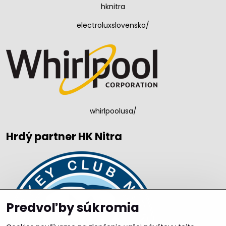
hknitra
electroluxslovensko/
whirlpoolusa/
Hrdý partner HK Nitra
Predvoľby súkromia