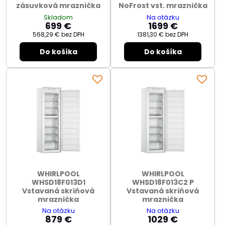
zásuvková mraznička
NoFrost vst. mraznička
Skladom
Na otázku
699 €
1699 €
568,29 €
bez DPH
1381,30 €
bez DPH
Do košíka
Do košíka
WHIRLPOOL
WHIRLPOOL
WHSD18F013D1
WHSD18F013C2 P
Vstavaná skriňová
Vstavaná skriňová
mraznička
mraznička
Na otázku
Na otázku
879 €
1029 €