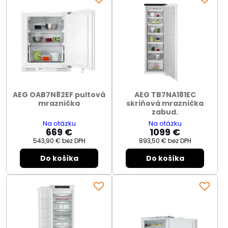
AEG OAB7N82EF pultová
AEG TB7NA181EC
mraznička
skriňová mraznička
zabud.
Na otázku
Na otázku
669 €
1099 €
543,90 €
bez DPH
893,50 €
bez DPH
Do košíka
Do košíka