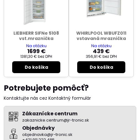
LIEBHERR SIFNe 5108
WHIRLPOOL WBUFZ011
vst.mraznička
vstavaná mraznička
Na otázku
Na otázku
1699 €
439 €
1381,30 €
bez DPH
356,91 €
bez DPH
Do košíka
Do košíka
Potrebujete pomôcť?
Kontaktujte nás cez Kontaktný formulár
Zákaznícke centrum
zakaznicke.centrum@jr-tronic.sk
Objednávky
objednavka@jr-tronic.sk
+421 911 222 485