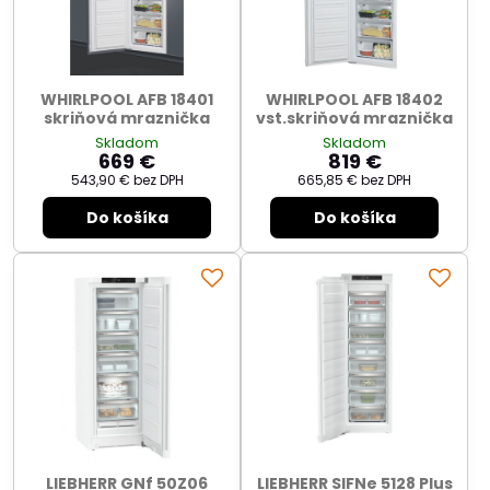
WHIRLPOOL AFB 18401
WHIRLPOOL AFB 18402
skriňová mraznička
vst.skriňová mraznička
Skladom
Skladom
669 €
819 €
543,90 €
bez DPH
665,85 €
bez DPH
Do košíka
Do košíka
LIEBHERR GNf 50Z06
LIEBHERR SIFNe 5128 Plus