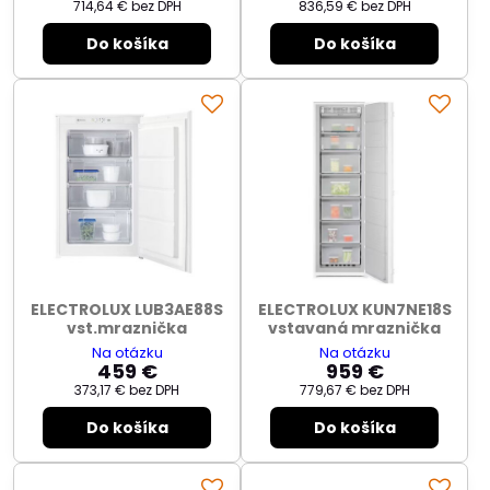
714,64 €
bez DPH
836,59 €
bez DPH
Do košíka
Do košíka
ELECTROLUX LUB3AE88S
ELECTROLUX KUN7NE18S
vst.mraznička
vstavaná mraznička
Na otázku
Na otázku
459 €
959 €
373,17 €
bez DPH
779,67 €
bez DPH
Do košíka
Do košíka