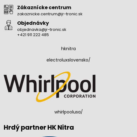
Zákaznícke centrum
zakaznicke.centrum@jr-tronic.sk
Objednávky
objednavka@jr-tronic.sk
+421 911 222 485
hknitra
electroluxslovensko/
whirlpoolusa/
Hrdý partner HK Nitra