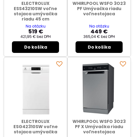
ELECTROLUX
WHIRLPOOL WSFO 3O23
ESS43210SW voľne
PF Umývačka riadu
stojaca umývačka
voľnestojaca
riadu 45 cm
Na otázku
Na otázku
519 €
449 €
421,95 €
bez DPH
365,04 €
bez DPH
Do košíka
Do košíka
ELECTROLUX
WHIRLPOOL WSFO 3O23
ESG42310SW voľne
PF X Umývačka riadu
stojaca umývačka
voľnestojaca