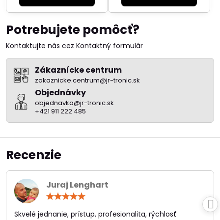
Potrebujete pomôcť?
Kontaktujte nás cez Kontaktný formulár
Zákaznícke centrum
zakaznicke.centrum@jr-tronic.sk
Objednávky
objednavka@jr-tronic.sk
+421 911 222 485
Recenzie
Juraj Lenghart
Hodnotenie:
5
/
Skvelé jednanie, prístup, profesionalita, rýchlosť
5