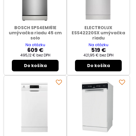
BOSCH SPS4EMI61E
ELECTROLUX
umývačka riadu 45 cm
ESS42220SX umývačka
solo
riadu
Na otázku
Na otázku
609 €
519 €
495,12 €
bez DPH
421,95 €
bez DPH
Do košíka
Do košíka