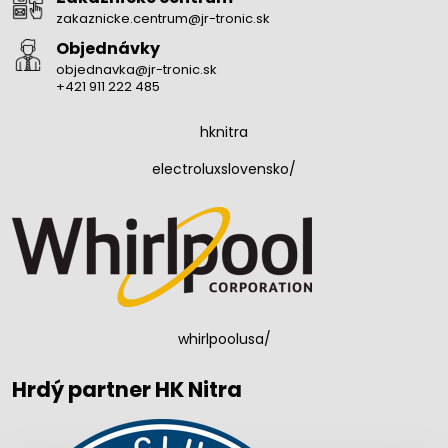
zakaznicke.centrum@jr-tronic.sk
Objednávky
objednavka@jr-tronic.sk
+421 911 222 485
hknitra
electroluxslovensko/
whirlpoolusa/
Hrdý partner HK Nitra