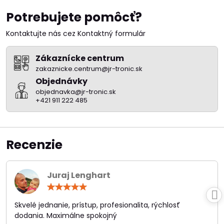
Potrebujete pomôcť?
Kontaktujte nás cez Kontaktný formulár
Zákaznícke centrum
zakaznicke.centrum@jr-tronic.sk
Objednávky
objednavka@jr-tronic.sk
+421 911 222 485
Recenzie
Juraj Lenghart
Hodnotenie:
5
/
Skvelé jednanie, prístup, profesionalita, rýchlosť
5
dodania. Maximálne spokojný