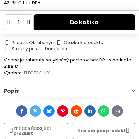
421,95 €
bez DPH
Do košíka
Pridať k Obľúbeným
Otázka k produktu
Strážny pes
Doručenia
V cene je zahrnutý recyklačný poplatok bez DPH v hodnote:
3,86 €
Výrobca:
ELECTROLUX
Popis
Facebook
Twitter
Bluesky
Pinterest
Reddit
LinkedIn
WhatsApp
E-
mail
Predchádzajúci
Nasledujúci produkt
produkt