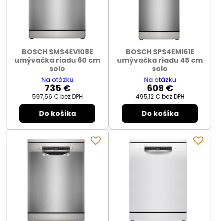
BOSCH SMS4EVI08E
BOSCH SPS4EMI61E
umývačka riadu 60 cm
umývačka riadu 45 cm
solo
solo
Na otázku
Na otázku
735 €
609 €
597,56 €
bez DPH
495,12 €
bez DPH
Do košíka
Do košíka