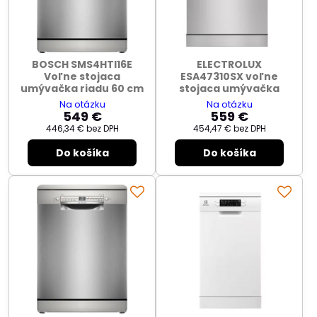
BOSCH SMS4HTI16E
ELECTROLUX
Voľne stojaca
ESA47310SX voľne
umývačka riadu 60 cm
stojaca umývačka
Na otázku
Na otázku
549 €
559 €
446,34 €
bez DPH
454,47 €
bez DPH
Do košíka
Do košíka