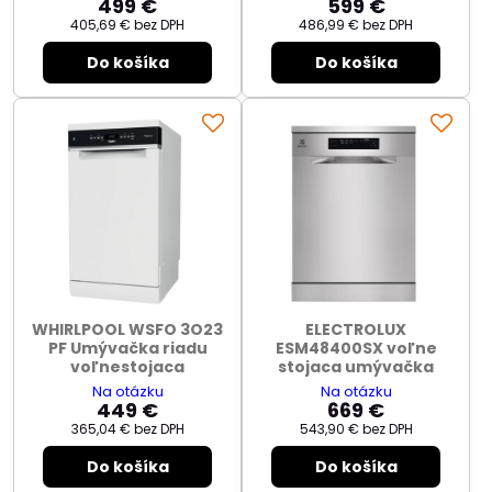
499 €
599 €
405,69 €
bez DPH
486,99 €
bez DPH
Do košíka
Do košíka
WHIRLPOOL WSFO 3O23
ELECTROLUX
PF Umývačka riadu
ESM48400SX voľne
voľnestojaca
stojaca umývačka
Na otázku
Na otázku
449 €
669 €
365,04 €
bez DPH
543,90 €
bez DPH
Do košíka
Do košíka