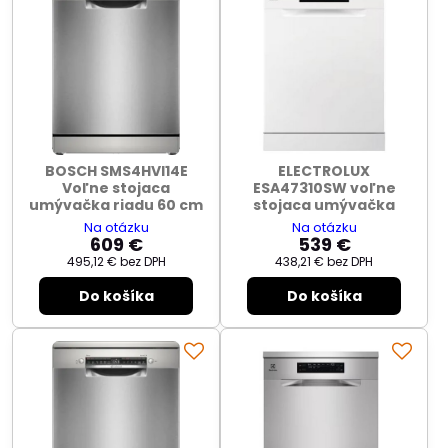
BOSCH SMS4HVI14E
ELECTROLUX
Voľne stojaca
ESA47310SW voľne
umývačka riadu 60 cm
stojaca umývačka
Na otázku
Na otázku
609 €
539 €
495,12 €
bez DPH
438,21 €
bez DPH
Do košíka
Do košíka