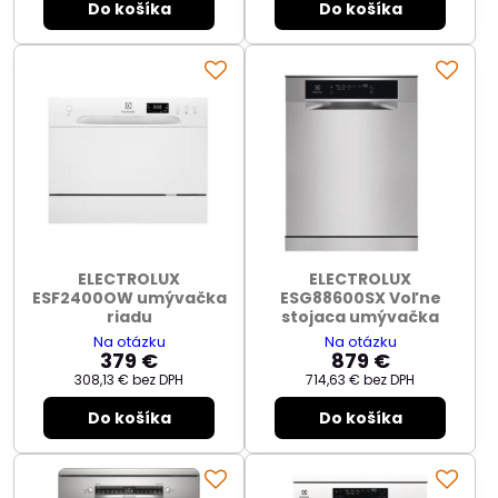
Do košíka
Do košíka
ELECTROLUX
ELECTROLUX
ESF2400OW umývačka
ESG88600SX Voľne
riadu
stojaca umývačka
Na otázku
Na otázku
379 €
879 €
308,13 €
bez DPH
714,63 €
bez DPH
Do košíka
Do košíka