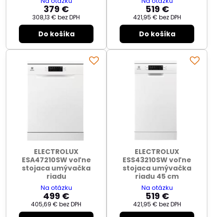
Na otázku
Na otázku
379 €
519 €
308,13 €
bez DPH
421,95 €
bez DPH
Do košíka
Do košíka
ELECTROLUX
ELECTROLUX
ESA47210SW voľne
ESS43210SW voľne
stojaca umývačka
stojaca umývačka
riadu
riadu 45 cm
Na otázku
Na otázku
499 €
519 €
405,69 €
bez DPH
421,95 €
bez DPH