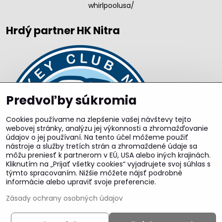
whirlpoolusa/
Hrdý partner HK Nitra
Predvoľby súkromia
Cookies používame na zlepšenie vašej návštevy tejto
webovej stránky, analýzu jej výkonnosti a zhromažďovanie
údajov o jej používaní. Na tento účel môžeme použiť
nástroje a služby tretích strán a zhromaždené údaje sa
môžu preniesť k partnerom v EÚ, USA alebo iných krajinách.
Kliknutím na „Prijať všetky cookies“ vyjadrujete svoj súhlas s
týmto spracovaním. Nižšie môžete nájsť podrobné
informácie alebo upraviť svoje preferencie.
Zásady ochrany osobných údajov
©
2026
Copyright