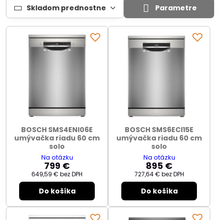
Skladom prednostne
Parametre
BOSCH SMS4ENI06E
BOSCH SMS6ECI15E
umývačka riadu 60 cm
umývačka riadu 60 cm
solo
solo
Na otázku
Na otázku
799 €
895 €
649,59 €
bez DPH
727,64 €
bez DPH
Do košíka
Do košíka