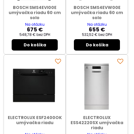
BOSCH SMS4EVI00E
BOSCH SMS4EVW00E
umývačka riadu 60 cm
umývačka riadu 60 cm
solo
solo
Na otázku
Na otázku
675 €
655 €
548,78 €
bez DPH
532,52 €
bez DPH
Do košíka
Do košíka
ELECTROLUX ESF2400OK
ELECTROLUX
umývačka riadu
ESS42220SX umývačka
riadu