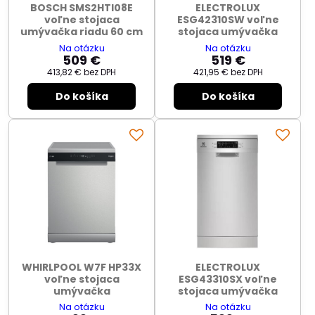
BOSCH SMS2HTI08E
ELECTROLUX
voľne stojaca
ESG42310SW voľne
umývačka riadu 60 cm
stojaca umývačka
Na otázku
Na otázku
509 €
519 €
413,82 €
bez DPH
421,95 €
bez DPH
Do košíka
Do košíka
WHIRLPOOL W7F HP33X
ELECTROLUX
voľne stojaca
ESG43310SX voľne
umývačka
stojaca umývačka
Na otázku
Na otázku