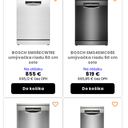
BOSCH SMS6ECW15E
BOSCH SMS4EMC06E
umývačka riadu 60 cm
umývačka riadu 60 cm
solo
solo
Na otázku
Na otázku
855 €
819 €
695,12 €
bez DPH
665,85 €
bez DPH
Do košíka
Do košíka