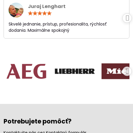
Juraj Lenghart
Hodnotenie:
5
/
Skvelé jednanie, prístup, profesionalita, rýchlosť
5
dodania. Maximálne spokojný
Potrebujete pomôcť?
Kontaktujte nás cez Kontaktný formulár