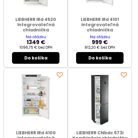
LIEBHERR IRd 4520
LIEBHERR IRd 4101
Integrovateľná
Integrovateľná
chladnička
chladnička
Na otázku
Na otázku
1349 €
999 €
1096,75 €
bez DPH
812,20 €
bez DPH
Do košíka
Do košíka
LIEBHERR IRd 4100
LIEBHERR CNbdc 573i
Integrovateľná
Kombinácia chladničky