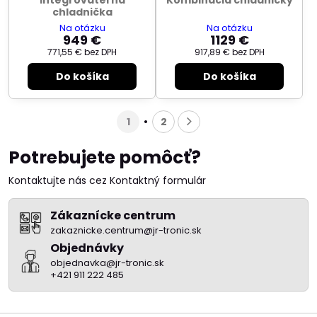
chladnička
Na otázku
Na otázku
949 €
1129 €
771,55 €
bez DPH
917,89 €
bez DPH
Do košíka
Do košíka
1
2
Potrebujete pomôcť?
Kontaktujte nás cez Kontaktný formulár
Zákaznícke centrum
zakaznicke.centrum@jr-tronic.sk
Objednávky
objednavka@jr-tronic.sk
+421 911 222 485