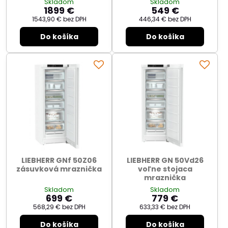
Skladom
Skladom
1899 €
549 €
1543,90 €
bez DPH
446,34 €
bez DPH
Do košíka
Do košíka
LIEBHERR GNf 50Z06
LIEBHERR GN 50Vd26
zásuvková mraznička
voľne stojaca
mraznička
Skladom
Skladom
699 €
779 €
568,29 €
bez DPH
633,33 €
bez DPH
Do košíka
Do košíka