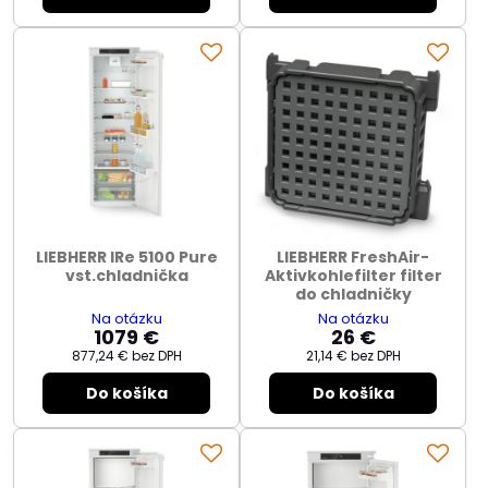
LIEBHERR IRe 5100 Pure
LIEBHERR FreshAir-
vst.chladnička
Aktivkohlefilter filter
do chladničky
Na otázku
Na otázku
1079 €
26 €
877,24 €
bez DPH
21,14 €
bez DPH
Do košíka
Do košíka