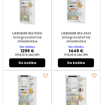
LIEBHERR IRd 5100
LIEBHERR IRd 4521
Integrovateľná
Integrovateľná
chladnička
chladnička
Na otázku
Na otázku
1299 €
1449 €
1056,10 €
bez DPH
1178,05 €
bez DPH
Do košíka
Do košíka