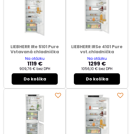
LIEBHERR IRe 5101 Pure
LIEBHERR IRSe 4101 Pure
Vstavaná chladnička
vst.chladnička
Na otázku
Na otázku
1119 €
1299 €
909,76 €
bez DPH
1056,10 €
bez DPH
Do košíka
Do košíka