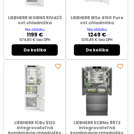
LIEBHERR IKGBNS 51Vd23
LIEBHERR IRSe 4100 Pure
vst.chladnička
vst.chladnička
Na otázku
Na otázku
1199 €
1249 €
974,80 €
bez DPH
1015,45 €
bez DPH
Do košíka
Do košíka
LIEBHERR ICBc 5122
LIEBHERR ECBNe 8872
Integrovateľná
Integrovateľná
kombinácia chladničky
kombinácia chladničky