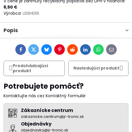
V cene je zahrnutý recyklačný poplatok bez DPH v hodnote:
6,50 €
Výrobca:
LIEBHERR
Popis
Facebook
Twitter
Bluesky
Pinterest
Reddit
LinkedIn
WhatsApp
E-
mail
Predchádzajúci
Nasledujúci produkt
produkt
Potrebujete pomôcť?
Kontaktujte nás cez Kontaktný formulár
Zákaznícke centrum
zakaznicke.centrum@jr-tronic.sk
Objednávky
objednavka@jr-tronic.sk