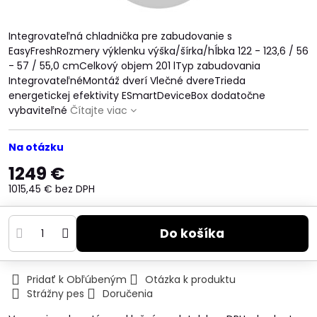
Integrovateľná chladnička pre zabudovanie s
EasyFreshRozmery výklenku výška/šírka/hĺbka 122 - 123,6 / 56
- 57 / 55,0 cmCelkový objem 201 lTyp zabudovania
IntegrovateľnéMontáž dverí Vlečné dvereTrieda
energetickej efektivity ESmartDeviceBox dodatočne
vybaviteľné
Čítajte viac
Na otázku
1249 €
1015,45 €
bez DPH
Do košíka
Pridať k Obľúbeným
Otázka k produktu
Strážny pes
Doručenia