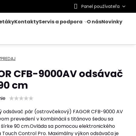
Panel používateľa
letáky
Kontakty
Servis a podpora
O nás
Novinky
ÝPREDAJ
OR CFB-9000AV odsávač
 90 cm
nie
 odsávač pár (ostrovčekový) FAGOR CFB-9000 AV
vom prevedení v kombinácii s titánovo šedou sa
 šírke 90 cm.Ovláda sa pomocou elektronického
a Touch Control Pro. Maximálny výkon odsávača je