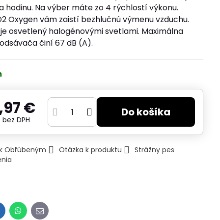
 hodinu. Na výber máte zo 4 rýchlostí výkonu.
O2 Oxygen vám zaistí bezhlučnú výmenu vzduchu.
je osvetlený halogénovými svetlami. Maximálna
odsávača činí 67 dB (A).
m
,97 €
Do košíka
€
bez DPH
ť k Obľúbeným
Otázka k produktu
Strážny pes
enia
inkedIn
WhatsApp
E-