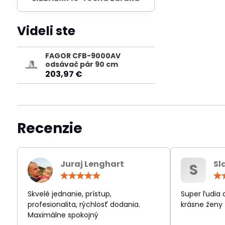
Videli ste
FAGOR CFB-9000AV
odsávač pár 90 cm
203,97 €
Recenzie
Juraj Lenghart
Sl
S
Hodnotenie:
5
/
Skvelé jednanie, prístup,
Super ľudia
5
profesionalita, rýchlosť dodania.
krásne ženy
Maximálne spokojný