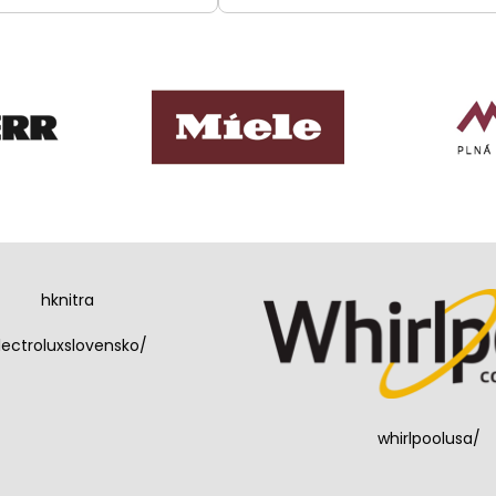
hknitra
lectroluxslovensko/
whirlpoolusa/