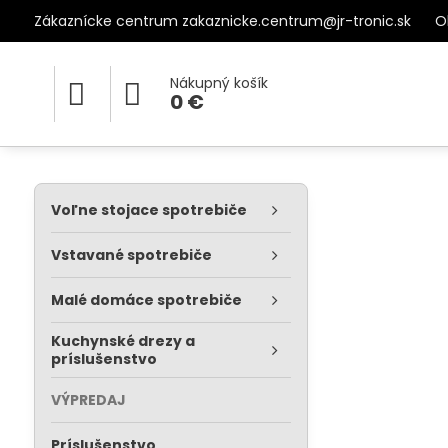
Zákaznícke centrum zakaznicke.centrum@jr-tronic.sk
O
Nákupný košík
0 €
Voľne stojace spotrebiče
Vstavané spotrebiče
Malé domáce spotrebiče
Kuchynské drezy a
príslušenstvo
VÝPREDAJ
Príslušenstvo