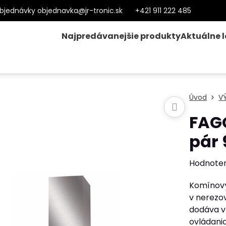
bjednávky objednavka@jr-tronic.sk
+421 911 222 485
Najpredávanejšie produkty
Aktuálne 
Úvod
V
FAG
pár
Hodnote
Komínový
v nerezo
dodáva v
ovládani