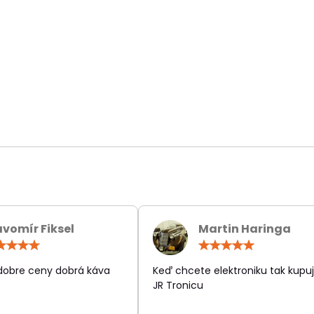
avomír Fiksel
Martin Haringa
Hodnotenie:
Hodn
5
5
/
/
 dobre ceny dobrá káva
Keď chcete elektroniku tak kupuj
5
5
JR Tronicu