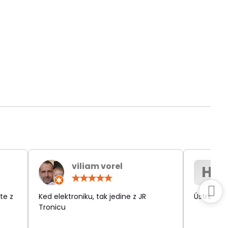
viliam vorel
H
otenie:
Hodnotenie:
5
/
te z
Ked elektroniku, tak jedine z JR
Ústretov
5
Tronicu