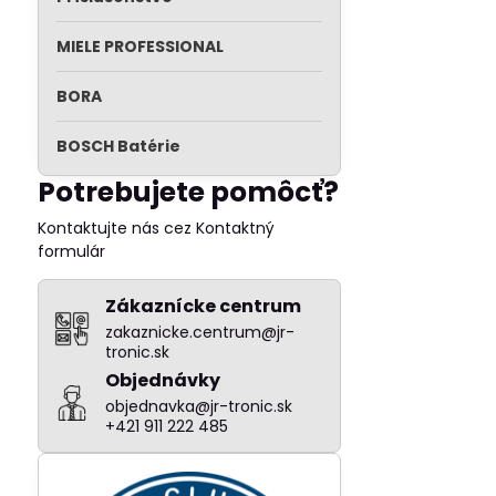
MIELE PROFESSIONAL
BORA
BOSCH Batérie
Potrebujete pomôcť?
Kontaktujte nás cez Kontaktný
formulár
Zákaznícke centrum
zakaznicke.centrum@jr-
tronic.sk
Objednávky
objednavka@jr-tronic.sk
+421 911 222 485