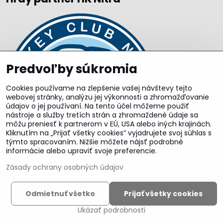
Predvoľby súkromia
Cookies používame na zlepšenie vašej návštevy tejto
webovej stránky, analýzu jej výkonnosti a zhromažďovanie
údajov o jej používaní. Na tento účel môžeme použiť
nástroje a služby tretích strán a zhromaždené údaje sa
môžu preniesť k partnerom v EÚ, USA alebo iných krajinách.
Kliknutím na „Prijať všetky cookies“ vyjadrujete svoj súhlas s
týmto spracovaním. Nižšie môžete nájsť podrobné
informácie alebo upraviť svoje preferencie.
Zásady ochrany osobných údajov
©
2026
Copyright
Odmietnuť všetko
Prijať všetky cookies
Predvoľby súkromia
Zásady ochrany osobných údajov
Ukázať podrobnosti
Vytvorené pomocou:
BiznisWeb.sk