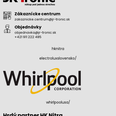
Zákaznícke centrum
zakaznicke.centrum@jr-tronic.sk
Objednávky
objednavka@jr-tronic.sk
+421 911 222 485
hknitra
electroluxslovensko/
whirlpoolusa/
Hrdý partner HK Nitra