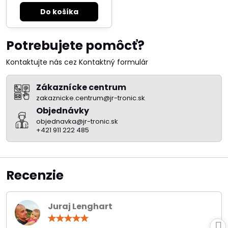
Do košíka
Potrebujete pomôcť?
Kontaktujte nás cez Kontaktný formulár
Zákaznícke centrum
zakaznicke.centrum@jr-tronic.sk
Objednávky
objednavka@jr-tronic.sk
+421 911 222 485
Recenzie
Juraj Lenghart
Hodnotenie:
5