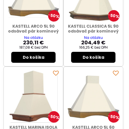
50%
50%
KASTELL ARCO 5L 90
KASTELL CLASSICA 5L 90
odsávač pár komínový
odsávač pár komínový
Na otázku
Na otázku
230,11 €
204,49 €
187,08 €
bez DPH
166,25 €
bez DPH
Do košíka
Do košíka
50%
50%
KASTELL MARINA ISOLA
KASTELL ARCO 5L 60