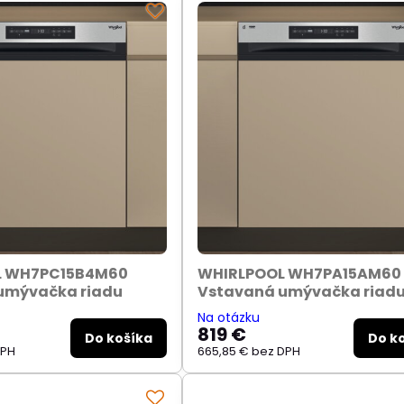
L WH7PC15B4M60
WHIRLPOOL WH7PA15AM60
umývačka riadu
Vstavaná umývačka riad
Na otázku
819 €
Do košíka
Do k
DPH
665,85 €
bez DPH