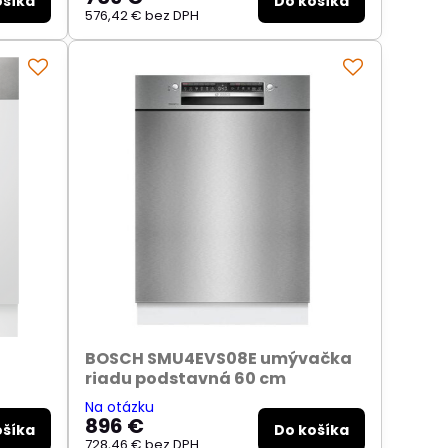
ošíka
Do košíka
576,42 €
bez DPH
BOSCH SMU4EVS08E umývačka
riadu podstavná 60 cm
Na otázku
896 €
ošíka
Do košíka
728,46 €
bez DPH