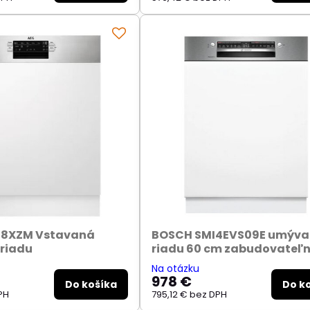
68XZM Vstavaná
BOSCH SMI4EVS09E umýv
riadu
riadu 60 cm zabudovateľ
Na otázku
978 €
Do košíka
Do k
PH
795,12 €
bez DPH