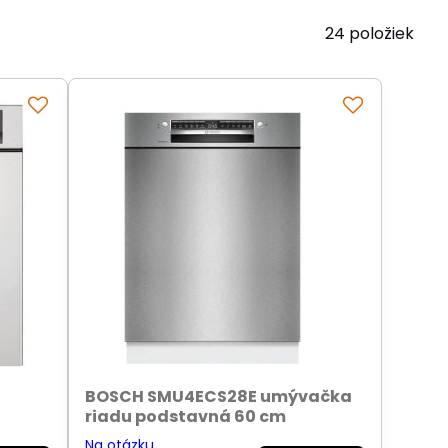
24
položiek
BOSCH SMU4ECS28E umývačka
riadu podstavná 60 cm
Na otázku