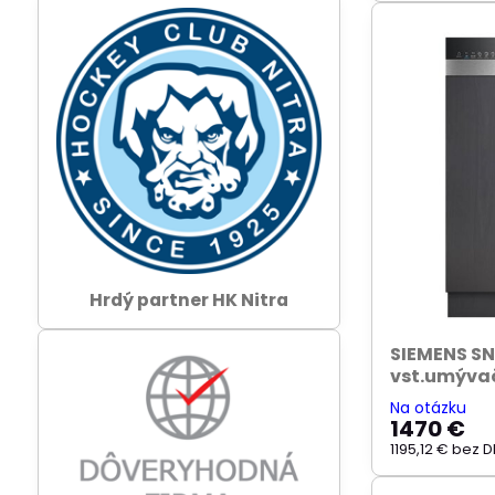
Hrdý partner HK Nitra
SIEMENS S
vst.umýva
Na otázku
1470 €
1195,12 €
bez D