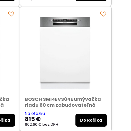
ačka
BOSCH SMI4EVS04E umývačka
ná
riadu 60 cm zabudovateľná
Na otázku
815 €
ošíka
Do košíka
662,60 €
bez DPH