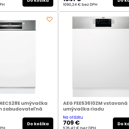
Do košíka
Do k
DPH
1090,24 €
bez DPH
4ECS28E umývačka
AEG FEE53610ZM vstavaná
cm zabudovateľná
umývačka riadu
Na otázku
709 €
Do košíka
Do k
DPH
576,42 €
bez DPH