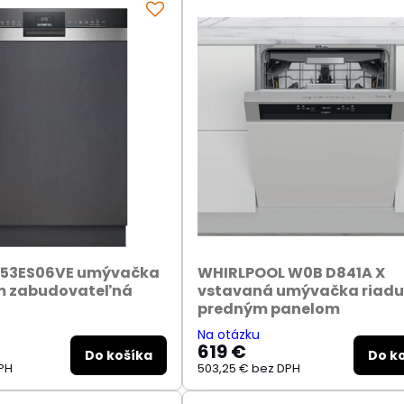
N53ES06VE umývačka
WHIRLPOOL W0B D841A X
cm zabudovateľná
vstavaná umývačka riadu
predným panelom
Na otázku
619 €
Do košíka
Do k
PH
503,25 €
bez DPH