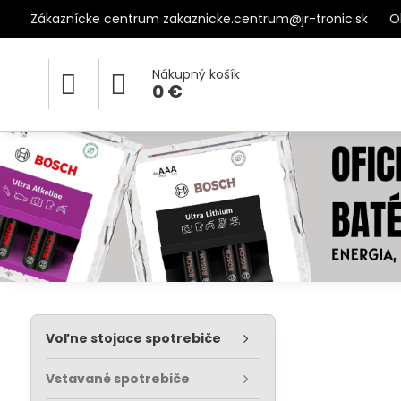
Zákaznícke centrum zakaznicke.centrum@jr-tronic.sk
O
Nákupný košík
0 €
Voľne stojace spotrebiče
Vstavané spotrebiče