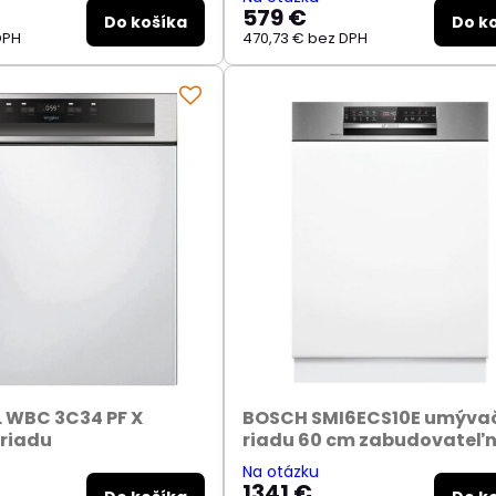
579 €
Do košíka
Do k
DPH
470,73 €
bez DPH
 WBC 3C34 PF X
BOSCH SMI6ECS10E umýva
riadu
riadu 60 cm zabudovateľ
Na otázku
1341 €