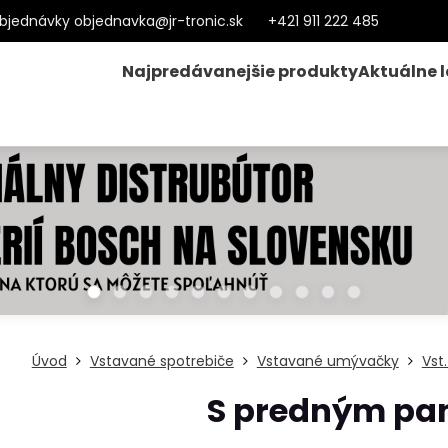
bjednávky objednavka@jr-tronic.sk
+421 911 222 485
Najpredávanejšie produkty
Aktuálne 
Úvod
Vstavané spotrebiče
Vstavané umývačky
Vst
S predným pa