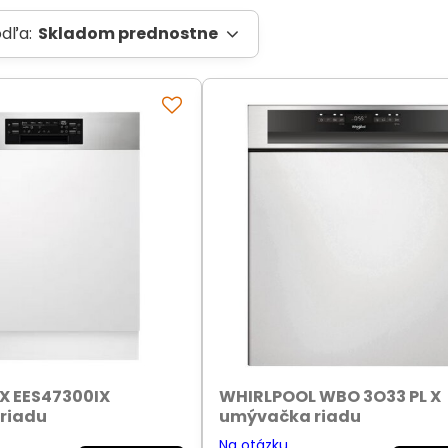
odľa:
Skladom prednostne
X EES47300IX
WHIRLPOOL WBO 3O33 PL X
riadu
umývačka riadu
Na otázku