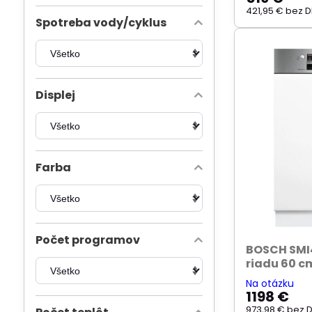
421,95 €
bez 
Spotreba vody/cyklus
Displej
Farba
Počet programov
BOSCH SMI
riadu 60 
Na otázku
1198 €
973,98 €
bez 