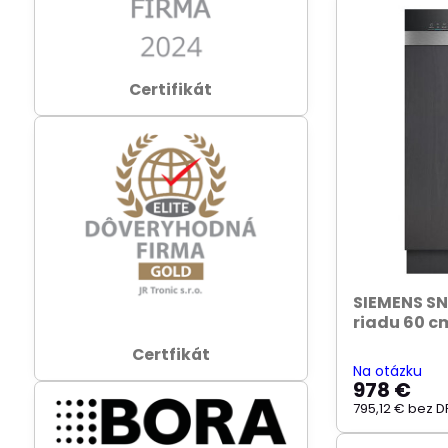
Certifikát
SIEMENS S
riadu 60 
Certfikát
Na otázku
978 €
795,12 €
bez D