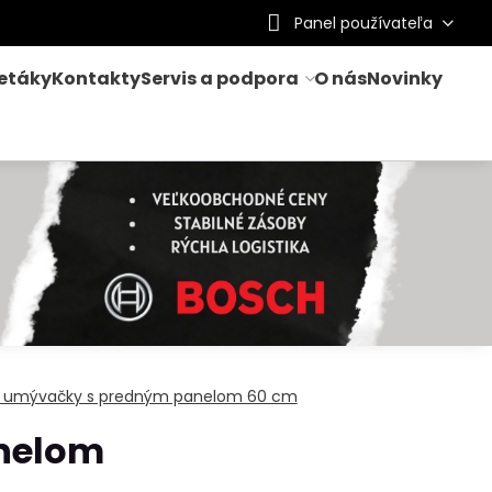
Panel používateľa
letáky
Kontakty
Servis a podpora
O nás
Novinky
. umývačky s predným panelom 60 cm
nelom