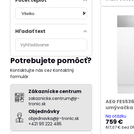
Počet teplôt
Hľadať text
Prehľadať
výsledky
filtra
Potrebujete pomôcť?
fulltextom
Kontaktujte nás cez Kontaktný
formulár
Zákaznícke centrum
zakaznicke.centrum@jr-
AEG FES53
tronic.sk
umývačka 
Objednávky
Na otázku
objednavka@jr-tronic.sk
759 €
+421 911 222 485
617,07 €
bez D