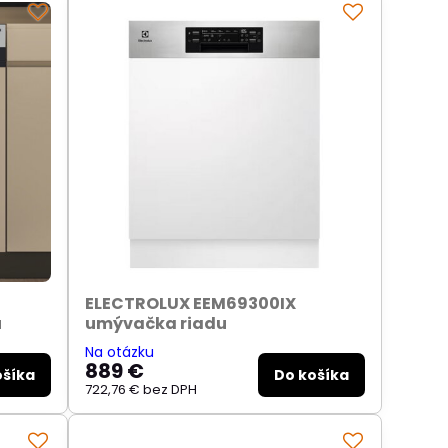
ELECTROLUX EEM69300IX
u
umývačka riadu
Na otázku
889 €
ošíka
Do košíka
722,76 €
bez DPH