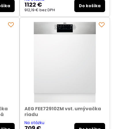
1122 €
ošíka
Do košíka
912,19 €
bez DPH
čka
AEG FEE72910ZM vst. umývačka
ná
riadu
Na otázku
709 €