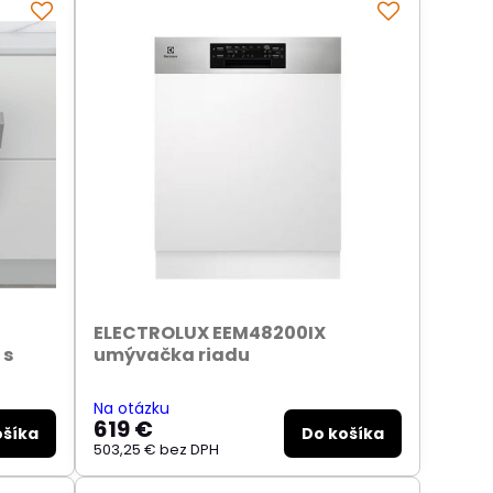
ELECTROLUX EEM48200IX
 s
umývačka riadu
Na otázku
619 €
ošíka
Do košíka
503,25 €
bez DPH