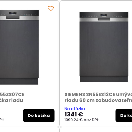
N55ZS07CE
SIEMENS SN55ES12CE umýv
čka riadu
riadu 60 cm zabudovateľ
Na otázku
1341 €
Do košíka
Do k
PH
1090,24 €
bez DPH