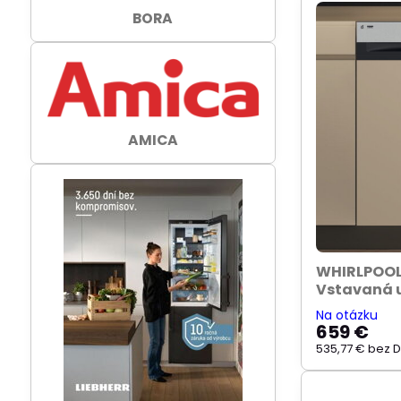
BORA
AMICA
WHIRLPOO
Vstavaná 
Na otázku
659 €
535,77 €
bez 