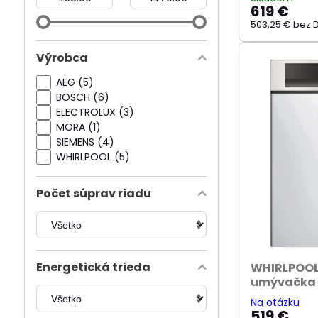
619 €
503,25 €
bez 
Výrobca
AEG (5)
BOSCH (6)
ELECTROLUX (3)
MORA (1)
SIEMENS (4)
WHIRLPOOL (5)
Počet súprav riadu
Energetická trieda
WHIRLPOOL
umývačka 
Na otázku
519 €