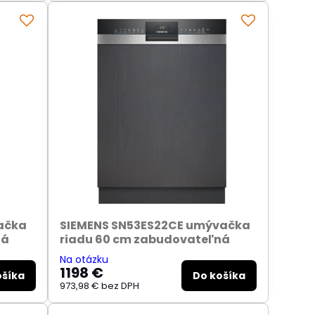
ačka
SIEMENS SN53ES22CE umývačka
ná
riadu 60 cm zabudovateľná
Na otázku
1198 €
ošíka
Do košíka
973,98 €
bez DPH