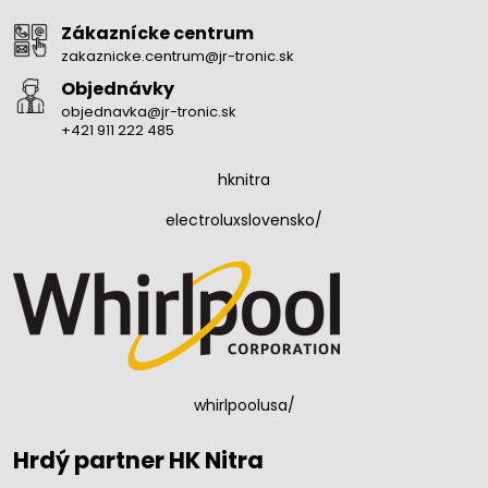
Zákaznícke centrum
zakaznicke.centrum@jr-tronic.sk
Objednávky
objednavka@jr-tronic.sk
+421 911 222 485
hknitra
electroluxslovensko/
whirlpoolusa/
Hrdý partner HK Nitra