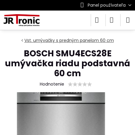
Panel používateľa
Vst. umývačky s predným panelom 60 cm
BOSCH SMU4ECS28E
umývačka riadu podstavná
60 cm
Hodnotenie