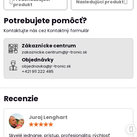
Nasledujúci produkt
produkt
Potrebujete pomôcť?
Kontaktujte nás cez Kontaktný formulár
Zákaznícke centrum
zakaznicke.centrum@jr-tronic.sk
Objednávky
objednavka@jr-tronic.sk
+421 911 222 485
Recenzie
Juraj Lenghart
Hodnotenie:
5
/
Skvelé jednanie, prístup, profesionalita, rýchlosť
5