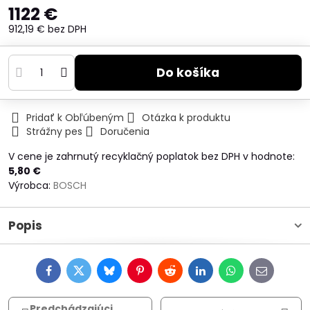
1122 €
912,19 €
bez DPH
Do košíka
Pridať k Obľúbeným
Otázka k produktu
Strážny pes
Doručenia
V cene je zahrnutý recyklačný poplatok bez DPH v hodnote:
5,80 €
Výrobca:
BOSCH
Popis
Facebook
Twitter
Bluesky
Pinterest
Reddit
LinkedIn
WhatsApp
E-
mail
Predchádzajúci