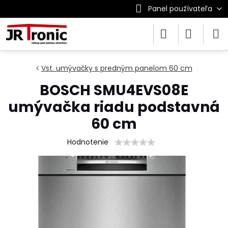
Panel používateľa
Vst. umývačky s predným panelom 60 cm
BOSCH SMU4EVS08E
umývačka riadu podstavná
60 cm
Hodnotenie