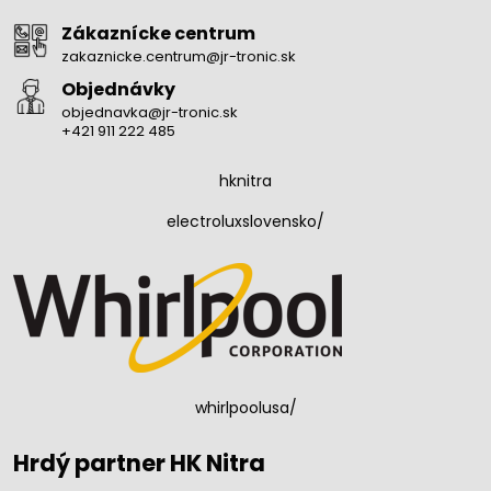
Zákaznícke centrum
zakaznicke.centrum@jr-tronic.sk
Objednávky
objednavka@jr-tronic.sk
+421 911 222 485
hknitra
electroluxslovensko/
whirlpoolusa/
Hrdý partner HK Nitra