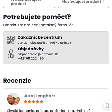
Nasledujúci produkt
produkt
Potrebujete pomôcť?
Kontaktujte nás cez Kontaktný formulár
Zákaznícke centrum
zakaznicke.centrum@jr-tronic.sk
Objednávky
objednavka@jr-tronic.sk
+421 911 222 485
Recenzie
Juraj Lenghart
Hodnotenie:
5
/
Skvelé jednanie, prístup, profesionalita, rýchlosť
5