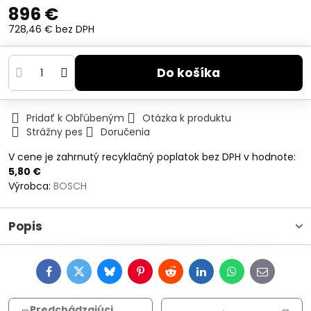
896 €
728,46 €
bez DPH
Do košíka
Pridať k Obľúbeným
Otázka k produktu
Strážny pes
Doručenia
V cene je zahrnutý recyklačný poplatok bez DPH v hodnote:
5,80 €
Výrobca:
BOSCH
Popis
Facebook
Twitter
Bluesky
Pinterest
Reddit
LinkedIn
WhatsApp
E-
mail
Predchádzajúci