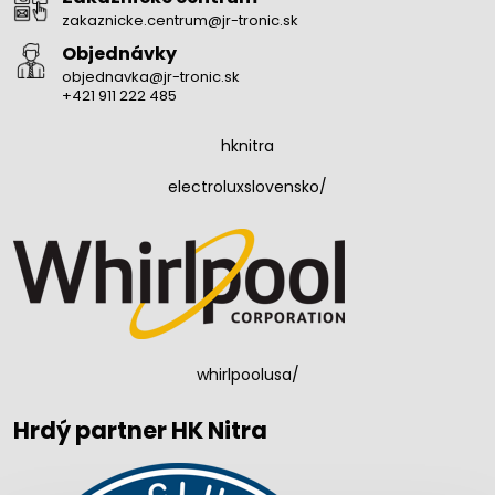
zakaznicke.centrum@jr-tronic.sk
Objednávky
objednavka@jr-tronic.sk
+421 911 222 485
hknitra
electroluxslovensko/
whirlpoolusa/
Hrdý partner HK Nitra