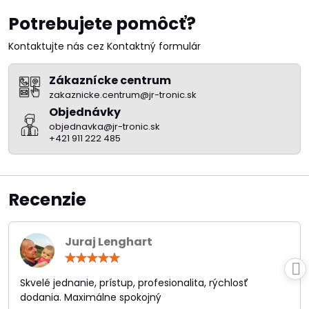
Potrebujete pomôcť?
Kontaktujte nás cez Kontaktný formulár
Zákaznícke centrum
zakaznicke.centrum@jr-tronic.sk
Objednávky
objednavka@jr-tronic.sk
+421 911 222 485
Recenzie
Juraj Lenghart
Hodnotenie:
5
/
Skvelé jednanie, prístup, profesionalita, rýchlosť
5
dodania. Maximálne spokojný