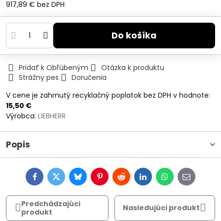
917,89 €
bez DPH
Do košíka
Pridať k Obľúbeným
Otázka k produktu
Strážny pes
Doručenia
V cene je zahrnutý recyklačný poplatok bez DPH v hodnote:
15,50 €
Výrobca:
LIEBHERR
Popis
Facebook
Twitter
Bluesky
Pinterest
Reddit
LinkedIn
WhatsApp
E-
mail
Predchádzajúci
Nasledujúci produkt
produkt