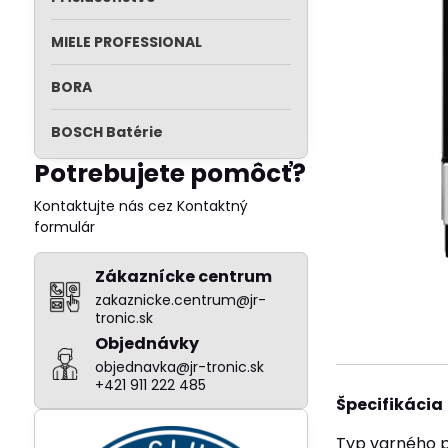
MIELE PROFESSIONAL
BORA
BOSCH Batérie
Potrebujete pomôcť?
Kontaktujte nás cez Kontaktný
formulár
Zákaznícke centrum
zakaznicke.centrum@jr-
tronic.sk
Objednávky
objednavka@jr-tronic.sk
+421 911 222 485
Špecifikácia
Typ varného p