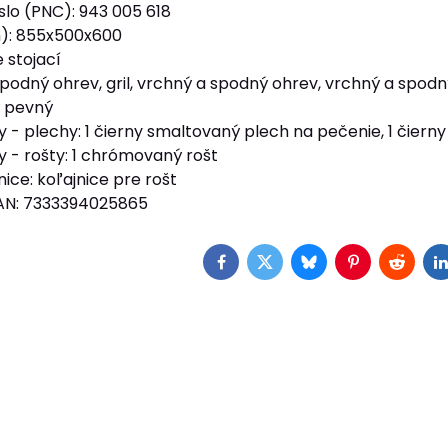
slo (PNC): 943 005 618
): 855x500x600
 stojací
spodný ohrev, gril, vrchný a spodný ohrev, vrchný a spodn
ký pevný
y - plechy: 1 čierny smaltovaný plech na pečenie, 1 čie
y - rošty: 1 chrómovaný rošt
ice: koľajnice pre rošt
EAN: 7333394025865
Facebook
Twitter
Bluesky
Pinterest
Reddit
L