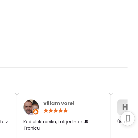
viliam vorel
H
otenie:
Hodnotenie:
5
/
te z
Ked elektroniku, tak jedine z JR
Ústretov
5
Tronicu