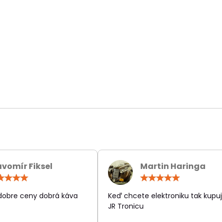
avomír Fiksel
Martin Haringa
Hodnotenie:
Hodn
5
5
/
/
 dobre ceny dobrá káva
Keď chcete elektroniku tak kupuj
5
5
JR Tronicu