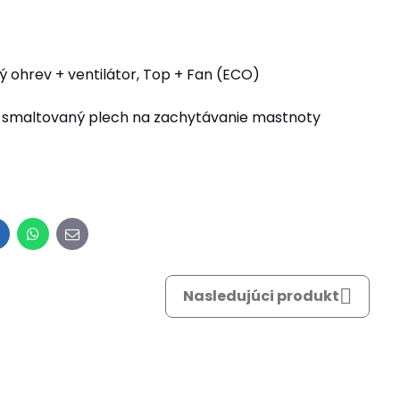
ý ohrev + ventilátor, Top + Fan (ECO)
rny smaltovaný plech na zachytávanie mastnoty
inkedIn
WhatsApp
E-
mail
Nasledujúci produkt