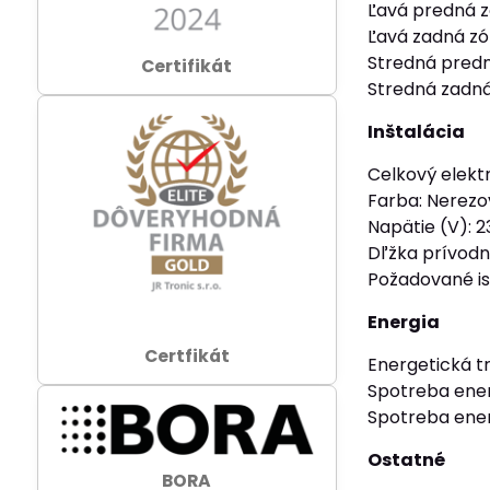
Ľavá predná 
Ľavá zadná z
Stredná predn
Certifikát
Stredná zadná
Inštalácia
Celkový elektr
Farba: Nerezo
Napätie (V): 2
Dľžka prívodn
Požadované ist
Energia
Certfikát
Energetická tr
Spotreba ener
Spotreba ener
Ostatné
BORA