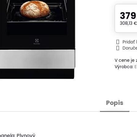
379
308,13 
Prida
Doruč
V cene je
Výrobca:
Popis
anela: Plynový