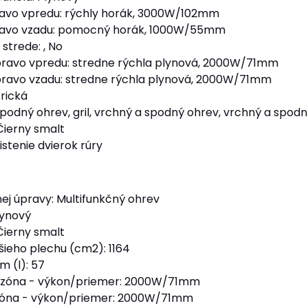
ľavo vpredu: rýchly horák, 3000W/102mm
ľavo vzadu: pomocný horák, 1000W/55mm
strede: , No
pravo vpredu: stredne rýchla plynová, 2000W/71mm
ravo vzadu: stredne rýchla plynová, 2000W/71mm
trická
spodný ohrev, gril, vrchný a spodný ohrev, vrchný a spodn
 Čierny smalt
stenie dvierok rúry
ej úpravy: Multifunkčný ohrev
lynový
 Čierny smalt
šieho plechu (cm2): 1164
m (l): 57
 zóna - výkon/priemer: 2000W/71mm
zóna - výkon/priemer: 2000W/71mm