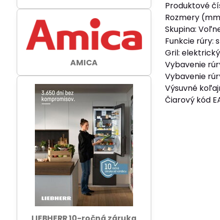
Produktové čí
Rozmery (mm
Skupina: Voľne
Funkcie rúry: 
Gril: elektric
AMICA
Vybavenie rúr
Vybavenie rúr
Výsuvné koľajn
Čiarový kód 
LIEBHERR 10-ročná záruka