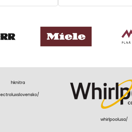
hknitra
lectroluxslovensko/
whirlpoolusa/