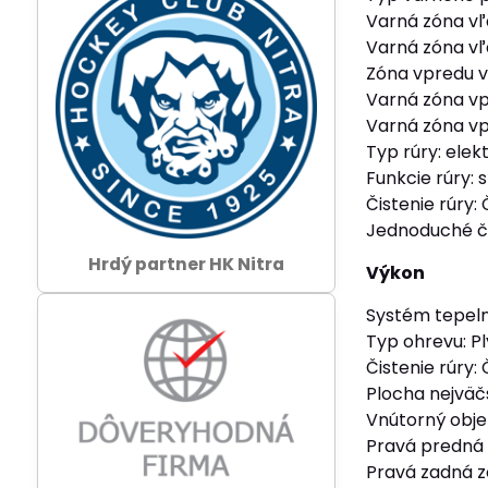
Varná zóna v
Varná zóna v
Zóna vpredu v 
Varná zóna v
Varná zóna vp
Typ rúry: elek
Funkcie rúry: 
Čistenie rúry:
Jednoduché či
Hrdý partner HK Nitra
Výkon
Systém tepeln
Typ ohrevu: P
Čistenie rúry:
Plocha nejväč
Vnútorný obje
Pravá predná
Pravá zadná 