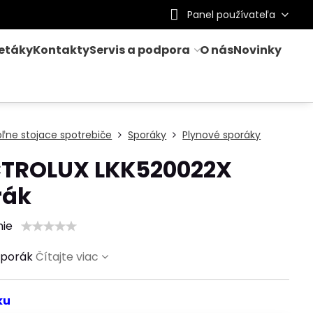
Panel používateľa
letáky
Kontakty
Servis a podpora
O nás
Novinky
ľne stojace spotrebiče
Sporáky
Plynové sporáky
CTROLUX LKK520022X
rák
nie
sporák
Čítajte viac
ku