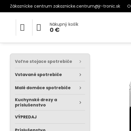
Zákaznícke centrum zakaznicke.centrum@jr-tronic.sk
O
Nákupný košík
0 €
Voľne stojace spotrebiče
Vstavané spotrebiče
Malé domáce spotrebiče
Kuchynské drezy a
príslušenstvo
VÝPREDAJ
Príslušenstvo