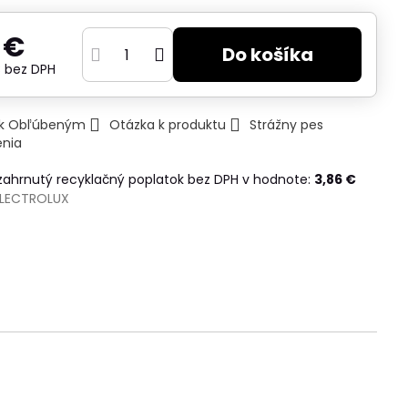
 €
Do košíka
€
bez DPH
ť k Obľúbeným
Otázka k produktu
Strážny pes
enia
 zahrnutý recyklačný poplatok bez DPH v hodnote:
3,86 €
ELECTROLUX