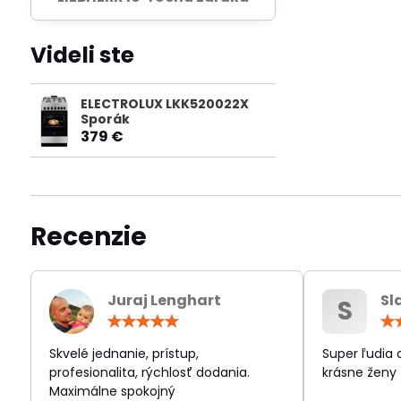
Videli ste
ELECTROLUX LKK520022X
Sporák
379 €
Recenzie
Juraj Lenghart
Sl
S
Hodnotenie:
5
/
Skvelé jednanie, prístup,
Super ľudia
5
profesionalita, rýchlosť dodania.
krásne ženy
Maximálne spokojný