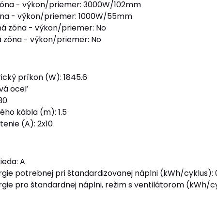
zóna - výkon/priemer: 3000W/102mm
óna - výkon/priemer: 1000W/55mm
á zóna - výkon/priemer: No
 zóna - výkon/priemer: No
ický príkon (W): 1845.6
vá oceľ
30
ého kábla (m): 1.5
enie (A): 2x10
ieda: A
gie potrebnej pri štandardizovanej náplni (kWh/cyklus): 
gie pro štandardnej náplni, režim s ventilátorom (kWh/cy