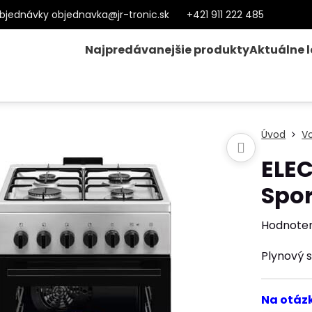
bjednávky objednavka@jr-tronic.sk
+421 911 222 485
Najpredávanejšie produkty
Aktuálne 
Úvod
Vo
ELE
Spo
Hodnote
Plynový 
Na otáz