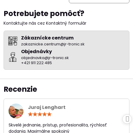
Potrebujete pomôcť?
Kontaktujte nás cez Kontaktný formulár
Zákaznícke centrum
zakaznicke.centrum@jr-tronic.sk
Objednávky
objednavka@jr-tronic.sk
+421 911 222 485
Recenzie
Juraj Lenghart
Hodnotenie:
5
/
Skvelé jednanie, prístup, profesionalita, rýchlosť
5
dodania. Maximálne spokojný