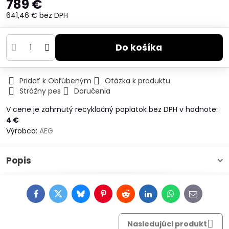
789 €
641,46 €
bez DPH
Do košíka
Pridať k Obľúbeným
Otázka k produktu
Strážny pes
Doručenia
V cene je zahrnutý recyklačný poplatok bez DPH v hodnote:
4 €
Výrobca:
AEG
Popis
Facebook
Twitter
Bluesky
Pinterest
Reddit
LinkedIn
WhatsApp
E-
mail
Nasledujúci produkt