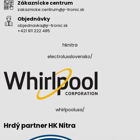
Zákaznícke centrum
zakaznicke.centrum@jr-tronic.sk
Objednávky
objednavka@jr-tronic.sk
+421 911 222 485
hknitra
electroluxslovensko/
whirlpoolusa/
Hrdý partner HK Nitra