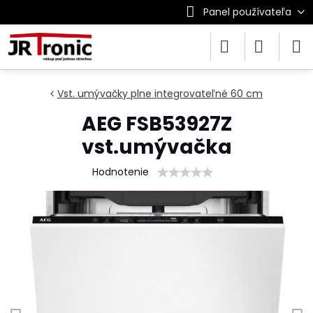
Panel používateľa
Vst. umývačky plne integrovateľné 60 cm
AEG FSB53927Z
vst.umývačka
Hodnotenie