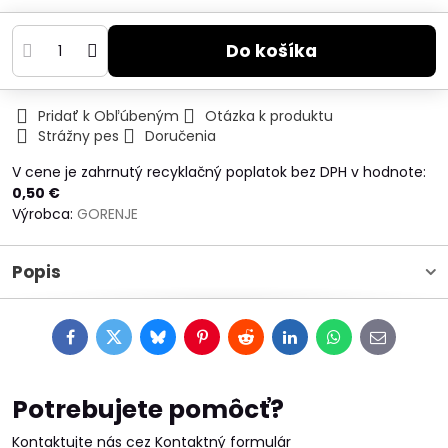
Do košíka
Pridať k Obľúbeným
Otázka k produktu
Strážny pes
Doručenia
V cene je zahrnutý recyklačný poplatok bez DPH v hodnote:
0,50 €
Výrobca:
GORENJE
Popis
Facebook
Twitter
Bluesky
Pinterest
Reddit
LinkedIn
WhatsApp
E-
mail
Potrebujete pomôcť?
Kontaktujte nás cez Kontaktný formulár