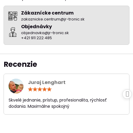
Zákaznícke centrum
zakaznicke.centrum@jr-tronic.sk
Objednávky
objednavka@jr-tronic.sk
+421 911 222 485
Recenzie
Juraj Lenghart
Hodnotenie:
5
/
Skvelé jednanie, prístup, profesionalita, rýchlosť
5
dodania. Maximálne spokojný