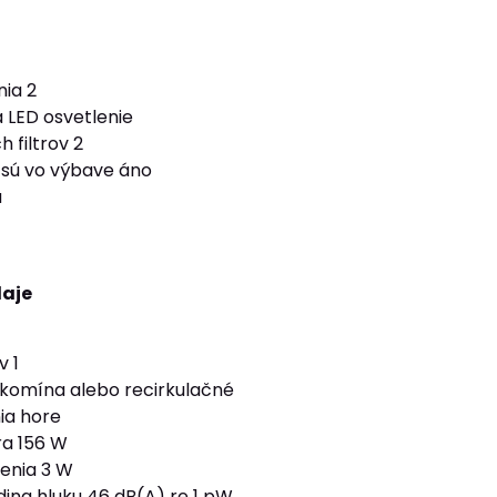
nia 2
a LED osvetlenie
 filtrov 2
e sú vo výbave áno
a
daje
 1
komína alebo recirkulačné
ia hore
ra 156 W
lenia 3 W
dina hluku 46 dB(A) re 1 pW