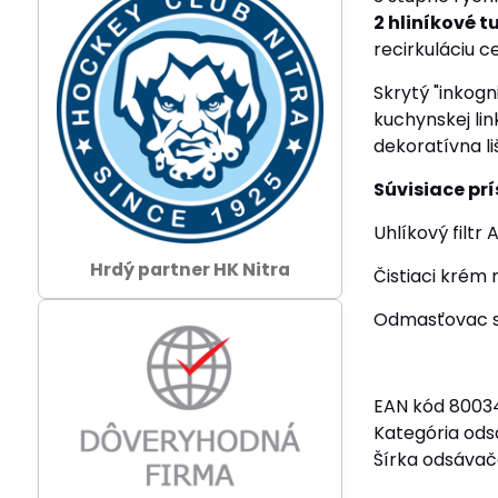
2 hliníkové t
recirkuláciu c
Skrytý "inkogn
kuchynskej lin
dekoratívna li
Súvisiace pr
Uhlíkový filtr
Hrdý partner HK Nitra
Čistiaci krém 
Odmasťovac sp
EAN kód 8003
Kategória ods
Šírka odsáva