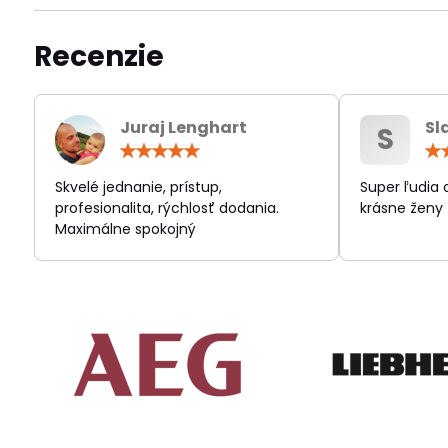
Recenzie
Juraj Lenghart
Sl
S
Hodnotenie:
5
/
Skvelé jednanie, prístup,
Super ľudia
5
profesionalita, rýchlosť dodania.
krásne ženy
Maximálne spokojný