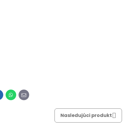
inkedIn
WhatsApp
E-
mail
Nasledujúci produkt