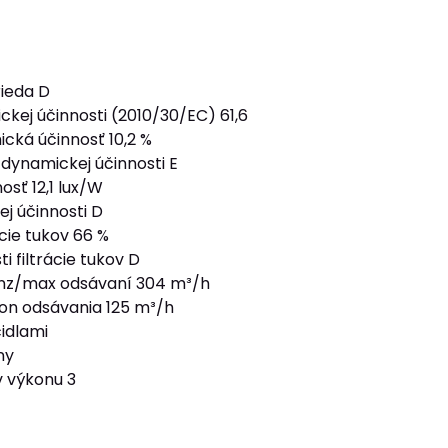
rieda D
ckej účinnosti (2010/30/EC) 61,6
ická účinnosť 10,2 %
j dynamickej účinnosti E
osť 12,1 lux/W
ej účinnosti D
ácie tukov 66 %
i filtrácie tukov D
enz/max odsávaní 304 m³/h
on odsávania 125 m³/h
čidlami
ny
 výkonu 3