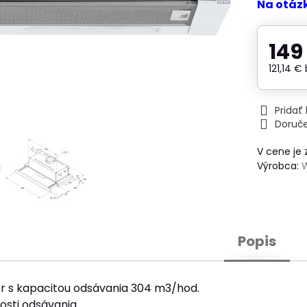
Na otáz
149
121,14 €
Prida
Doruč
V cene je
Výrobca:
Popis
 s kapacitou odsávania 304 m3/hod.
losti odsávania