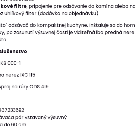
ukové filtre
, pripojenie pre odsávanie do komína alebo n
ez uhlíkový filter (dodávka na objednávku)
ito" odsávač do kompaktnej kuchyne. Inštaluje sa do horn
ky, po zasunutí výsuvnej časti je viditeľná iba predná ner
šta.
íslušenstvo
 AKB 000-1
na nerez IXC 115
rej na rúry ODS 419
437233692
ávača pár vstavaný výsuvný
ča do 60 cm