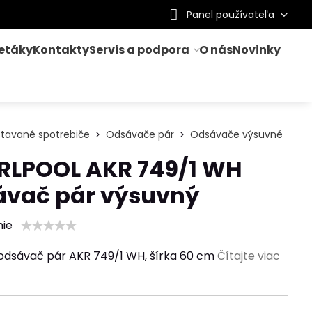
Panel používateľa
letáky
Kontakty
Servis a podpora
O nás
Novinky
stavané spotrebiče
Odsávače pár
Odsávače výsuvné
RLPOOL AKR 749/1 WH
ávač pár výsuvný
nie
odsávač pár AKR 749/1 WH, šírka 60 cm
Čítajte viac