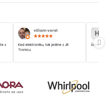
viliam vorel
H
otenie:
Hodnotenie:
5
/
te z
Ked elektroniku, tak jedine z JR
Ústretov
5
Tronicu