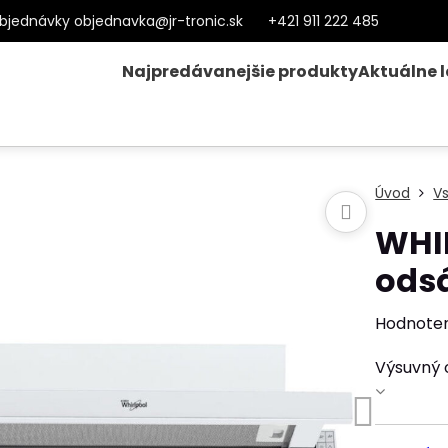
bjednávky objednavka@jr-tronic.sk
+421 911 222 485
Najpredávanejšie produkty
Aktuálne 
Úvod
V
WHI
ods
Hodnote
Výsuvný 