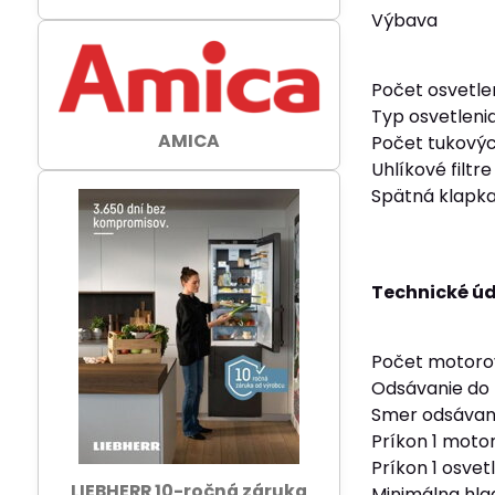
Výbava
Počet osvetle
Typ osvetleni
AMICA
Počet tukových
Uhlíkové filtr
Spätná klapk
Technické ú
Počet motorov
Odsávanie do 
Smer odsávan
Príkon 1 moto
Príkon 1 osvet
LIEBHERR 10-ročná záruka
Minimálna hla