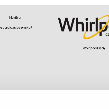
hknitra
lectroluxslovensko/
whirlpoolusa/