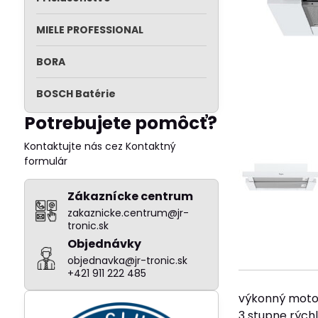
MIELE PROFESSIONAL
BORA
BOSCH Batérie
Potrebujete pomôcť?
Kontaktujte nás cez Kontaktný
formulár
Zákaznícke centrum
zakaznicke.centrum@jr-
tronic.sk
Objednávky
objednavka@jr-tronic.sk
+421 911 222 485
výkonný motor
3 stupne rých