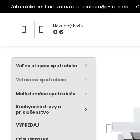
Zákaznícke centrum zakaznicke.centrum@jr-tronic.sk
O
Nákupný košík
0 €
Voľne stojace spotrebiče
Vstavané spotrebiče
Malé domáce spotrebiče
Kuchynské drezy a
príslušenstvo
VÝPREDAJ
Príslušenstvo