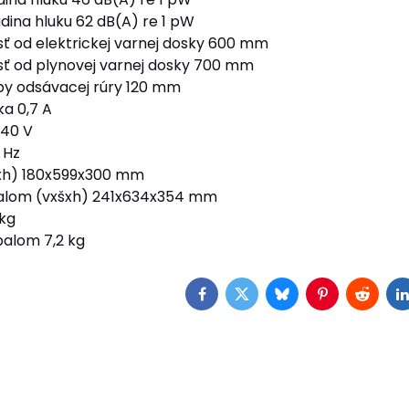
dina hluku 62 dB(A) re 1 pW
sť od elektrickej varnej dosky 600 mm
osť od plynovej varnej dosky 700 mm
by odsávacej rúry 120 mm
ka 0,7 A
240 V
 Hz
xh) 180x599x300 mm
alom (vxšxh) 241x634x354 mm
kg
alom 7,2 kg
Facebook
Twitter
Bluesky
Pinterest
Reddit
L