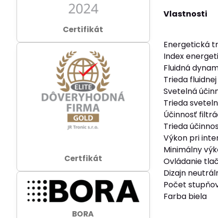
Vlastnosti
Certifikát
Energetická t
Index energeti
Fluidná dynam
Trieda fluidne
Svetelná účinn
Trieda sveteln
Účinnosť filtr
Trieda účinnost
Výkon pri int
Minimálny výk
Certfikát
Ovládanie tla
Dizajn neutrál
Počet stupňov
Farba biela
BORA