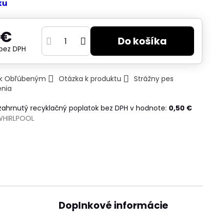
ku
 €
Do košíka
bez DPH
ť k Obľúbeným
Otázka k produktu
Strážny pes
enia
 zahrnutý recyklačný poplatok bez DPH v hodnote:
0,50 €
WHIRLPOOL
Doplnkové informácie