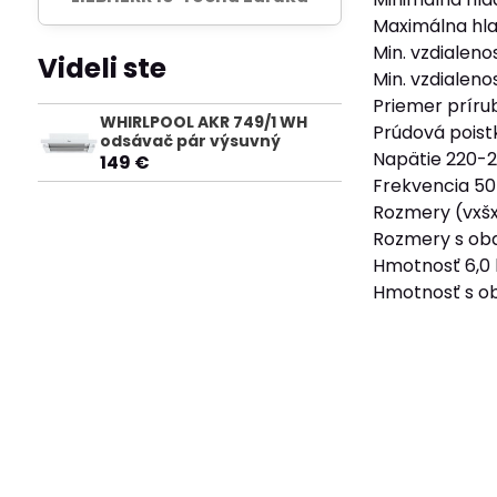
Maximálna hla
Min. vzdialeno
Videli ste
Min. vzdialen
Priemer príru
WHIRLPOOL AKR 749/1 WH
Prúdová poist
odsávač pár výsuvný
Napätie 220-
149 €
Frekvencia 50
Rozmery (vxš
Rozmery s ob
Hmotnosť 6,0 
Hmotnosť s ob