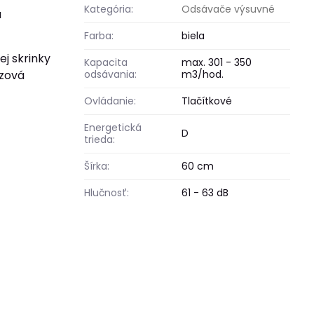
Kategória:
Odsávače výsuvné
a
Farba:
biela
ej skrinky
Kapacita
max. 301 - 350
ezová
odsávania:
m3/hod.
Ovládanie:
Tlačítkové
Energetická
D
trieda:
Šírka:
60 cm
Hlučnosť:
61 - 63 dB