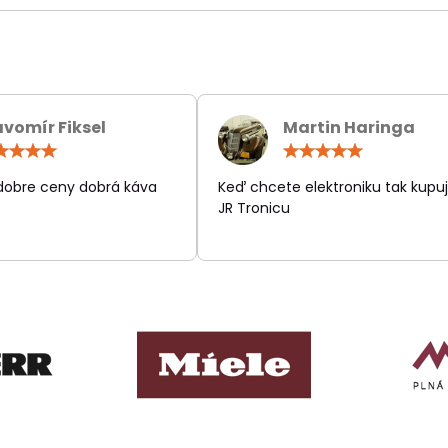
avomír Fiksel
Martin Haringa
Hodnotenie:
Hodn
5
5
/
/
 dobre ceny dobrá káva
Keď chcete elektroniku tak kupuj
5
5
JR Tronicu