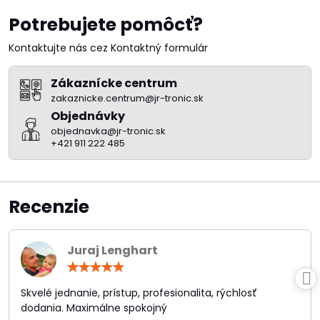
Potrebujete pomôcť?
Kontaktujte nás cez Kontaktný formulár
Zákaznícke centrum
zakaznicke.centrum@jr-tronic.sk
Objednávky
objednavka@jr-tronic.sk
+421 911 222 485
Recenzie
Juraj Lenghart
Hodnotenie:
5
/
Skvelé jednanie, prístup, profesionalita, rýchlosť
5
dodania. Maximálne spokojný