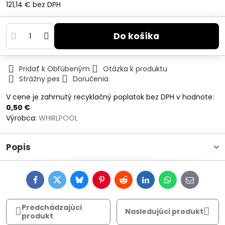
121,14 €
bez DPH
Do košíka
Pridať k Obľúbeným
Otázka k produktu
Strážny pes
Doručenia
V cene je zahrnutý recyklačný poplatok bez DPH v hodnote:
0,50 €
Výrobca:
WHIRLPOOL
Popis
Facebook
Twitter
Bluesky
Pinterest
Reddit
LinkedIn
WhatsApp
E-
mail
Predchádzajúci
Nasledujúci produkt
produkt