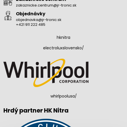
zakaznicke.centrum@jr-tronic.sk
Objednávky
objednavka@jr-tronic.sk
+421 911 222 485
hknitra
electroluxslovensko/
whirlpoolusa/
Hrdý partner HK Nitra