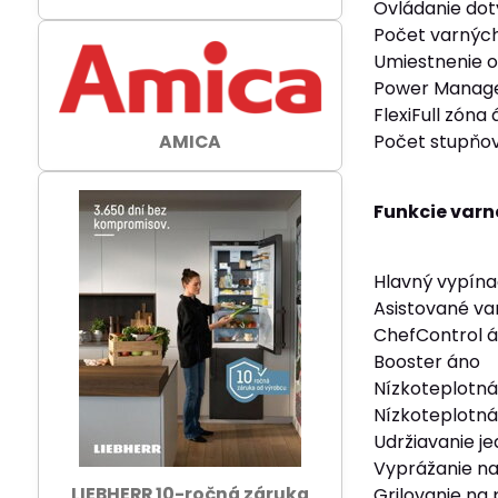
Ovládanie doty
Počet varných
Umiestnenie o
Power Manag
FlexiFull zóna
Počet stupňov
AMICA
Funkcie varn
Hlavný vypín
Asistované va
ChefControl 
Booster áno
Nízkoteplotná
Nízkoteplotná
Udržiavanie je
Vyprážanie na
LIEBHERR 10-ročná záruka
Grilovanie na 