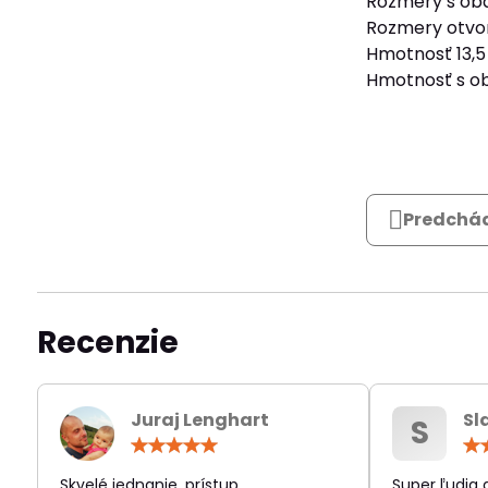
Rozmery s ob
Rozmery otvo
Hmotnosť 13,5
Hmotnosť s ob
Predchád
Recenzie
Juraj Lenghart
Sl
S
Hodnotenie:
5
/
Skvelé jednanie, prístup,
Super ľudia