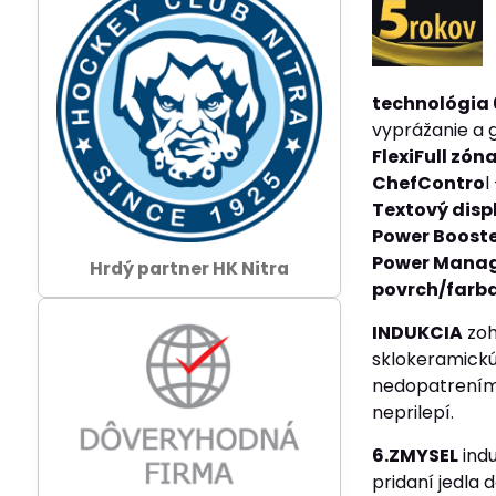
technológia
vyprážanie a g
FlexiFull zón
ChefContro
l
Textový displ
Power Boost
Power Mana
Hrdý partner HK Nitra
povrch/farb
INDUKCIA
zoh
sklokeramickú
nedopatrením p
neprilepí.
6.ZMYSEL
indu
pridaní jedla 