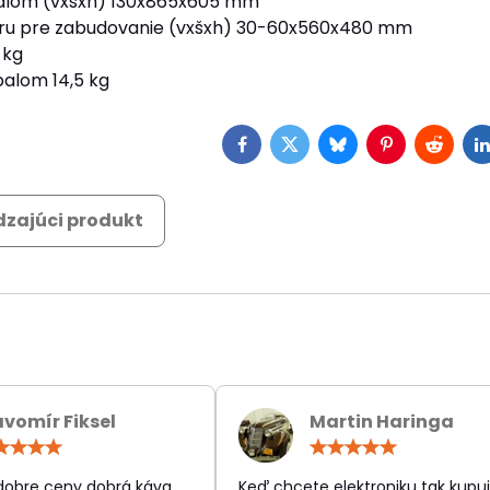
alom (vxšxh) 130x865x605 mm
ru pre zabudovanie (vxšxh) 30-60x560x480 mm
 kg
alom 14,5 kg
Facebook
Twitter
Bluesky
Pinterest
Reddit
L
zajúci produkt
avomír Fiksel
Martin Haringa
Hodnotenie:
Hodn
5
5
/
/
 dobre ceny dobrá káva
Keď chcete elektroniku tak kupuj