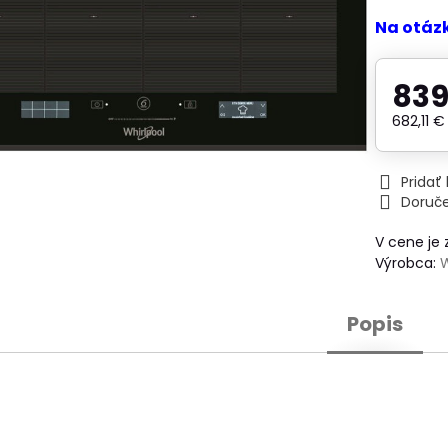
Na otáz
839
682,11 
Prida
Doruč
V cene je
Výrobca:
Popis