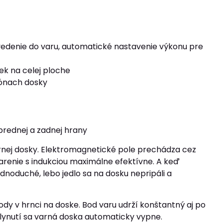
vedenie do varu, automatické nastavenie výkonu pre
ek na celej ploche
zónach dosky
 prednej a zadnej hrany
rnej dosky. Elektromagnetické pole prechádza cez
arenie s indukciou maximálne efektívne. A keď
dnoduché, lebo jedlo sa na dosku nepripáli a
 v hrnci na doske. Bod varu udrží konštantný aj po
uplynutí sa varná doska automaticky vypne.