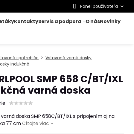
Panel používateľa
letáky
Kontakty
Servis a podpora
O nás
Novinky
stavané spotrebiče
Vstavané varné dosky
osky indukčné
RLPOOL SMP 658 C/BT/IXL
ukčná varná doska
nie
 varná doska SMP 658C/BT/IXL s pripojením aj na
írka 77 cm
Čítajte viac