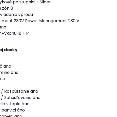
kové po stupnici - Slider
 zón 8
vládania vpredu
ement 230V Power Management 230 V
 áno
 výkonu 18 + P
ej dosky
ač áno
renie áno
áno
 / Rozpúšťanie áno
 / Zahusťovanie áno
dla v teple áno
 panvici áno
panvici áno