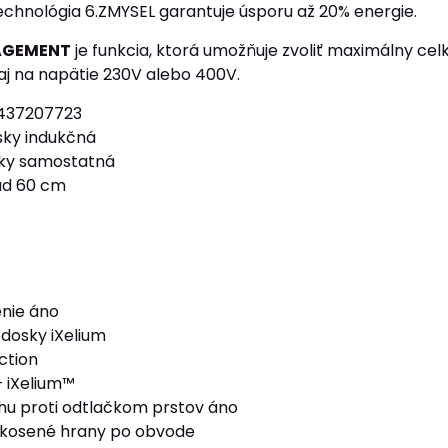
technológia 6.ZMYSEL garantuje úsporu až 20% energie.
AGEMENT
je funkcia, ktorá umožňuje zvoliť maximálny cel
 aj na napätie 230V alebo 400V.
437207723
sky indukčná
sky samostatná
ad 60 cm
enie áno
 dosky iXelium
ction
+ iXelium™
u proti odtlačkom prstov áno
skosené hrany po obvode