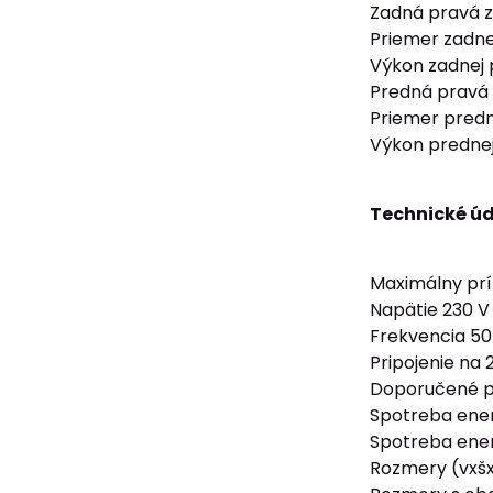
Zadná pravá 
Priemer zadne
Výkon zadnej 
Predná pravá
Priemer predn
Výkon prednej
Technické ú
Maximálny prí
Napätie 230 V
Frekvencia 50
Pripojenie na 
Doporučené pri
Spotreba ener
Spotreba ener
Rozmery (vxš