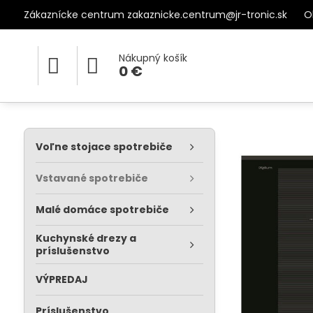
Zákaznícke centrum zakaznicke.centrum@jr-tronic.sk
O
Nákupný košík
0 €
Voľne stojace spotrebiče
Vstavané spotrebiče
Malé domáce spotrebiče
Kuchynské drezy a
príslušenstvo
VÝPREDAJ
Príslušenstvo