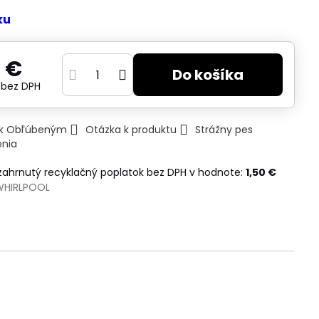
ku
 €
Do košíka
€
bez DPH
ť k Obľúbeným
Otázka k produktu
Strážny pes
enia
 zahrnutý recyklačný poplatok bez DPH v hodnote:
1,50 €
WHIRLPOOL