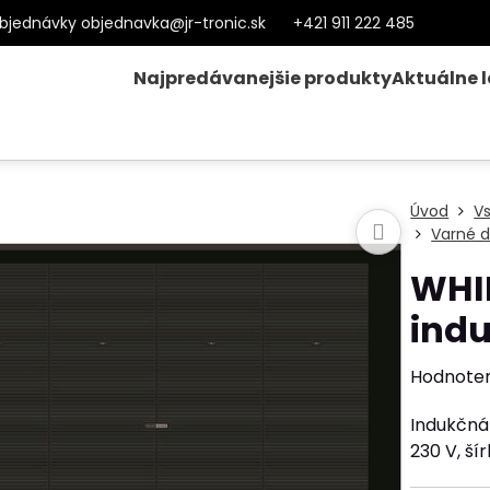
bjednávky objednavka@jr-tronic.sk
+421 911 222 485
Najpredávanejšie produkty
Aktuálne 
Úvod
V
Varné d
WHI
ind
Hodnote
Indukčná
230 V, š