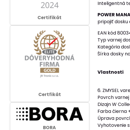
Inteligentná 
POWER MAN
Certifikát
pripojiť dosku
EAN kód 8003
Typ varnej do
Kategória do
Šírka dosky n
Vlastnosti
6. ZMYSEL var
Certfikát
Povrch varnej
Dizajn W Colle
Farba čierna 
Úprava povrch
Vyhotovenie 
BORA