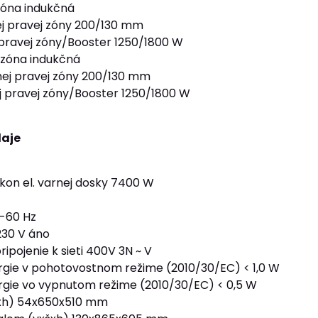
zóna indukčná
j pravej zóny 200/130 mm
pravej zóny/Booster 1250/1800 W
 zóna indukčná
ej pravej zóny 200/130 mm
 pravej zóny/Booster 1250/1800 W
daje
kon el. varnej dosky 7400 W
-60 Hz
230 V áno
pojenie k sieti 400V 3N ~ V
gie v pohotovostnom režime (2010/30/EC) < 1,0 W
gie vo vypnutom režime (2010/30/EC) < 0,5 W
xh) 54x650x510 mm