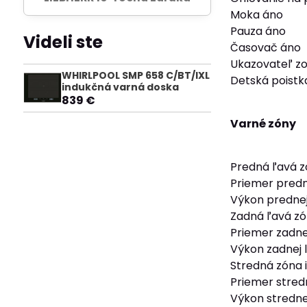
Moka áno
Pauza áno
Videli ste
Časovač áno
Ukazovateľ zo
WHIRLPOOL SMP 658 C/BT/IXL
Detská poistk
indukčná varná doska
839 €
Varné zóny
Predná ľavá z
Priemer predn
Výkon prednej
Zadná ľavá zó
Priemer zadne
Výkon zadnej 
Stredná zóna 
Priemer stred
Výkon stredne