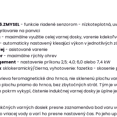
 6.ZMYSEL
- funkcie riadené senzorom - nízkoteplotná, u
rilovanie na panvici
a
- maximálne využitie celej varnej dosky, varenie kdekoľv
 - automaticky nastavený klesajúci výkon v jednotlivých 
ej
- asistované varenie
er
- maximálne rýchly ohrev
gement
- nastavenie príkonu 2,5; 4,0; 6,0 alebo 7,4 kW
a
: sklokeramický/čierna, vyhotovenie: fazetka - skosenie
rieva feromagnetické dno hrnca, nie sklenenú plochu va
 plochu priamo do hrnca, bez zbytočných strát. Tým je v
okrm vykypí, čistenie indukčnej varnej dosky je úplne je
kčných varných dosiek presne zaznamenáva bod varu vody
do vriacej vody a varí ho presne nastavený čas. Po jeho 