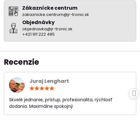
Zákaznícke centrum
zakaznicke.centrum@jr-tronic.sk
Objednávky
objednavka@jr-tronic.sk
+421 911 222 485
Recenzie
Juraj Lenghart
Hodnotenie:
5
/
Skvelé jednanie, prístup, profesionalita, rýchlosť
5
dodania. Maximálne spokojný