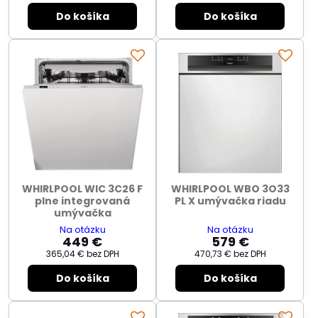
Do košíka
Do košíka
WHIRLPOOL WIC 3C26 F
WHIRLPOOL WBO 3O33
plne integrovaná
PL X umývačka riadu
umývačka
Na otázku
Na otázku
449 €
579 €
365,04 €
bez DPH
470,73 €
bez DPH
Do košíka
Do košíka