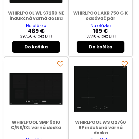
WHIRLPOOL WL S7260 NE
WHIRLPOOL AKR 750 G K
indukčná varná doska
odsávač pár
Na otázku
Na otázku
489 €
169 €
397,56 €
bez DPH
137,40 €
bez DPH
Do košíka
Do košíka
WHIRLPOOL SMP 9010
WHIRLPOOL WS Q2760
C/NE/IXL varná doska
BF indukčná varná
doska