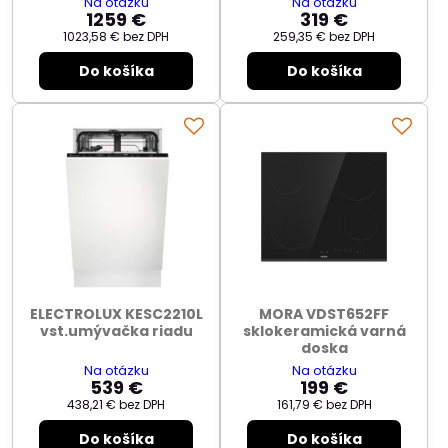
Na otázku
Na otázku
1259 €
319 €
1023,58 €
bez DPH
259,35 €
bez DPH
Do košíka
Do košíka
ELECTROLUX KESC2210L
MORA VDST652FF
vst.umývačka riadu
sklokeramická varná
doska
Na otázku
Na otázku
539 €
199 €
438,21 €
bez DPH
161,79 €
bez DPH
Do košíka
Do košíka