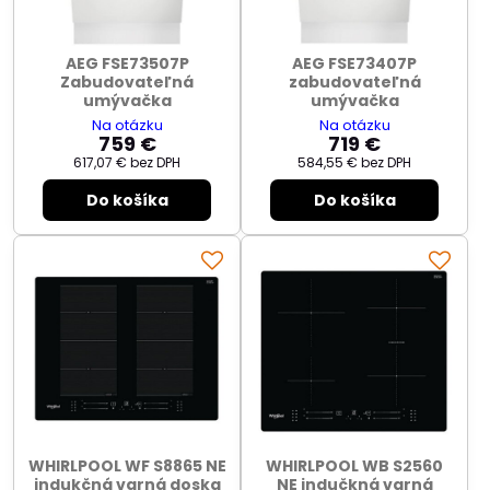
AEG FSE73507P
AEG FSE73407P
Zabudovateľná
zabudovateľná
umývačka
umývačka
Na otázku
Na otázku
759 €
719 €
617,07 €
bez DPH
584,55 €
bez DPH
Do košíka
Do košíka
WHIRLPOOL WF S8865 NE
WHIRLPOOL WB S2560
indukčná varná doska
NE indučkná varná