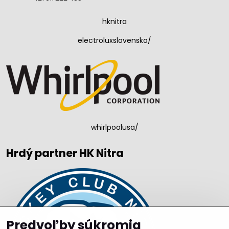
hknitra
electroluxslovensko/
whirlpoolusa/
Hrdý partner HK Nitra
Predvoľby súkromia