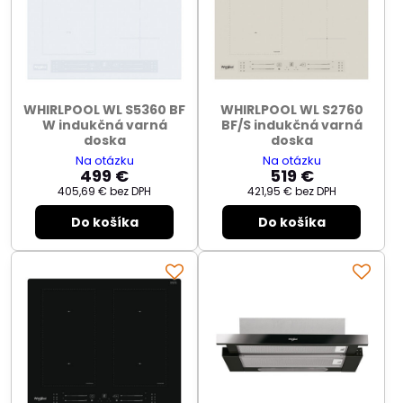
WHIRLPOOL WL S5360 BF
WHIRLPOOL WL S2760
W indukčná varná
BF/S indukčná varná
doska
doska
Na otázku
Na otázku
499 €
519 €
405,69 €
bez DPH
421,95 €
bez DPH
Do košíka
Do košíka