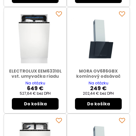
ELECTROLUX EEM63310L
MORA OV686GBX
vst. umyvačka riadu
komínový odsávač
Na otázku
Na otázku
649 €
249 €
527,64 €
bez DPH
202,44 €
bez DPH
Do košíka
Do košíka