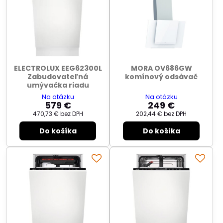
ELECTROLUX EEG62300L
MORA OV686GW
Zabudovateľná
komínový odsávač
umývačka riadu
Na otázku
Na otázku
579 €
249 €
470,73 €
bez DPH
202,44 €
bez DPH
Do košíka
Do košíka