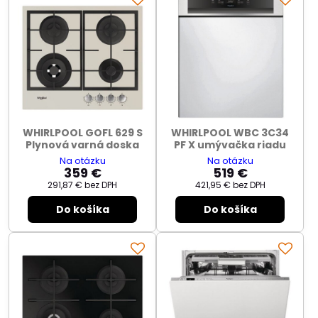
WHIRLPOOL GOFL 629 S
WHIRLPOOL WBC 3C34
Plynová varná doska
PF X umývačka riadu
Na otázku
Na otázku
359 €
519 €
291,87 €
bez DPH
421,95 €
bez DPH
Do košíka
Do košíka