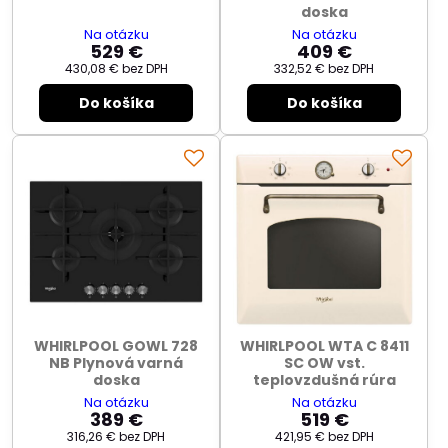
doska
Na otázku
Na otázku
529 €
409 €
430,08 €
bez DPH
332,52 €
bez DPH
Do košíka
Do košíka
WHIRLPOOL GOWL 728
WHIRLPOOL WTA C 8411
NB Plynová varná
SC OW vst.
doska
teplovzdušná rúra
Na otázku
Na otázku
389 €
519 €
316,26 €
bez DPH
421,95 €
bez DPH