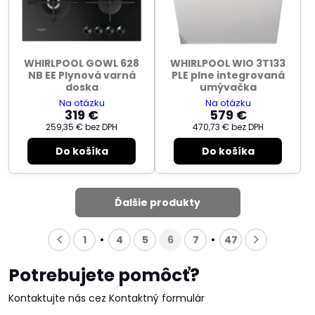
WHIRLPOOL GOWL 628
WHIRLPOOL WIO 3T133
NB EE Plynová varná
PLE plne integrovaná
doska
umývačka
Na otázku
Na otázku
319 €
579 €
259,35 €
bez DPH
470,73 €
bez DPH
Do košíka
Do košíka
Ďalšie produkty
1
4
5
6
7
47
Potrebujete pomôcť?
Kontaktujte nás cez Kontaktný formulár