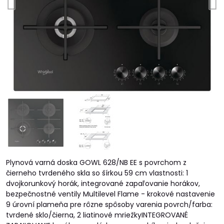
Plynová varná doska GOWL 628/NB EE s povrchom z
čierneho tvrdeného skla so šírkou 59 cm vlastnosti: 1
dvojkorunkový horák, integrované zapaľovanie horákov,
bezpečnostné ventily Multilevel Flame - krokové nastavenie
9 úrovní plameňa pre rôzne spôsoby varenia povrch/farba:
tvrdené sklo/čierna, 2 liatinové mriežkyINTEGROVANÉ