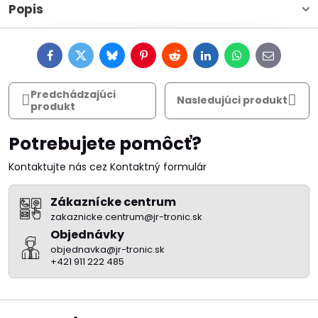
Popis
Facebook
Twitter
Bluesky
Pinterest
Reddit
LinkedIn
WhatsApp
E-
mail
Predchádzajúci
Nasledujúci produkt
produkt
Potrebujete pomôcť?
Kontaktujte nás cez Kontaktný formulár
Zákaznícke centrum
zakaznicke.centrum@jr-tronic.sk
Objednávky
objednavka@jr-tronic.sk
+421 911 222 485