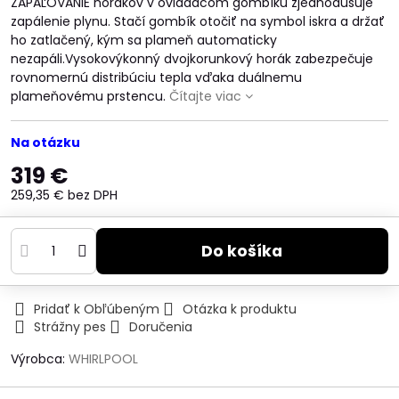
ZAPAĽOVANIE horákov v ovládacom gombíku zjednodušuje
zapálenie plynu. Stačí gombík otočiť na symbol iskra a držať
ho zatlačený, kým sa plameň automaticky
nezapáli.Vysokovýkonný dvojkorunkový horák zabezpečuje
rovnomernú distribúciu tepla vďaka duálnemu
plameňovému prstencu.
Čítajte viac
Na otázku
319 €
259,35 €
bez DPH
Do košíka
Pridať k Obľúbeným
Otázka k produktu
Strážny pes
Doručenia
Výrobca:
WHIRLPOOL