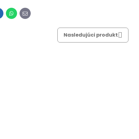
inkedIn
WhatsApp
E-
mail
Nasledujúci produkt