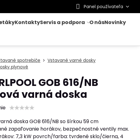
Panel používateľa
letáky
Kontakty
Servis a podpora
O nás
Novinky
stavané spotrebiče
Vstavané varné dosky
osky plynové
RLPOOL GOB 616/NB
nová varná doska
nie
varná doska GOB 616/NB so šírkou 59 cm
ané zapaľovanie horákov, bezpečnostné ventily max.
ákov: 7,3 kW povrch/farba: tvrdené sklo/čierna, 4