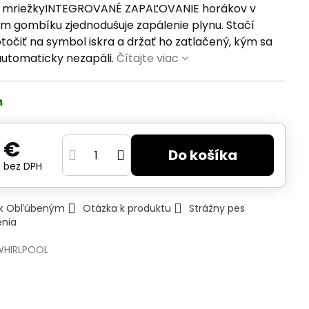
 mriežkyINTEGROVANÉ ZAPAĽOVANIE horákov v
m gombíku zjednodušuje zapálenie plynu. Stačí
očiť na symbol iskra a držať ho zatlačený, kým sa
utomaticky nezapáli.
Čítajte viac
m
 €
Do košíka
€
bez DPH
ť k Obľúbeným
Otázka k produktu
Strážny pes
enia
WHIRLPOOL