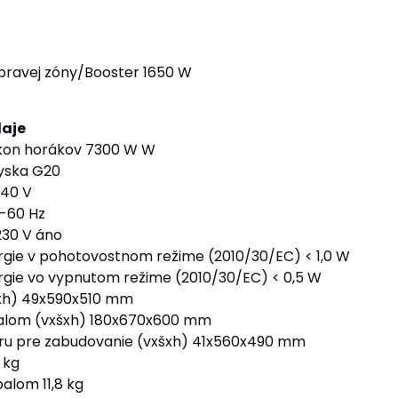
pravej zóny/Booster 1650 W
daje
kon horákov 7300 W W
yska G20
240 V
-60 Hz
230 V áno
gie v pohotovostnom režime (2010/30/EC) < 1,0 W
gie vo vypnutom režime (2010/30/EC) < 0,5 W
xh) 49x590x510 mm
alom (vxšxh) 180x670x600 mm
ru pre zabudovanie (vxšxh) 41x560x490 mm
 kg
alom 11,8 kg