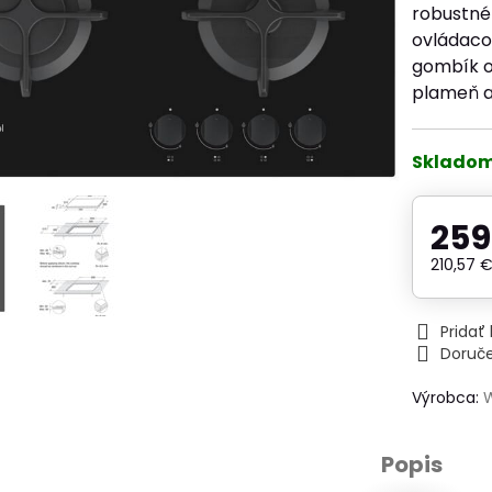
robustné
ovládaco
gombík ot
plameň a
Sklado
259
210,57 
Prida
Doruč
Výrobca:
Popis