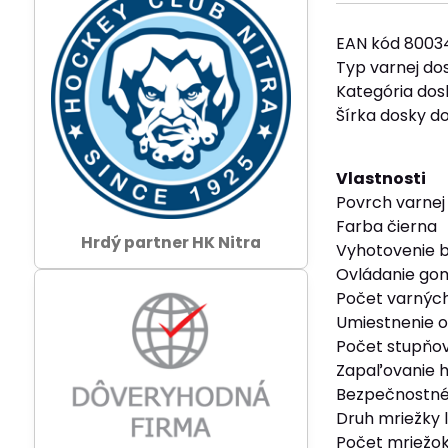
EAN kód 8003
Typ varnej do
Kategória do
Šírka dosky d
Vlastnosti
Povrch varnej
Farba čierna
Hrdý partner HK Nitra
Vyhotovenie 
Ovládanie go
Počet varných
Umiestnenie o
Počet stupňov
Zapaľovanie 
Bezpečnostné 
Druh mriežky l
Počet mriežok