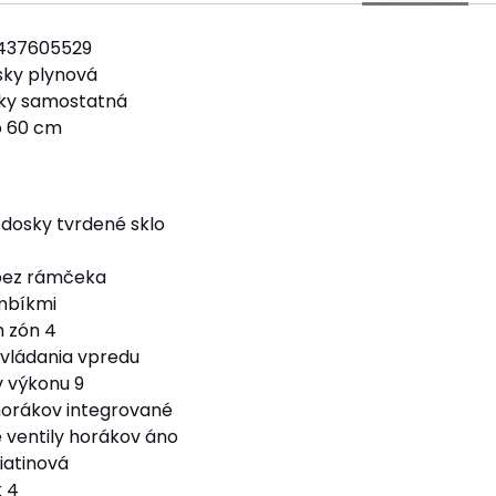
437605529
sky plynová
sky samostatná
o 60 cm
 dosky tvrdené sklo
bez rámčeka
mbíkmi
 zón 4
vládania vpredu
 výkonu 9
horákov integrované
ventily horákov áno
iatinová
 4