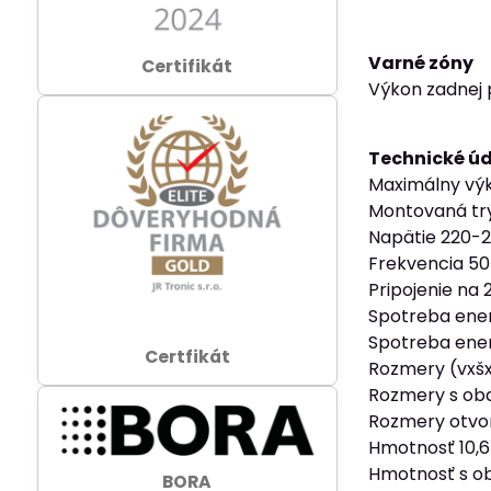
Varné zóny
Certifikát
Výkon zadnej 
Technické ú
Maximálny vý
Montovaná tr
Napätie 220-
Frekvencia 50
Pripojenie na 
Spotreba ener
Spotreba ener
Certfikát
Rozmery (vxš
Rozmery s ob
Rozmery otvo
Hmotnosť 10,6
Hmotnosť s ob
BORA