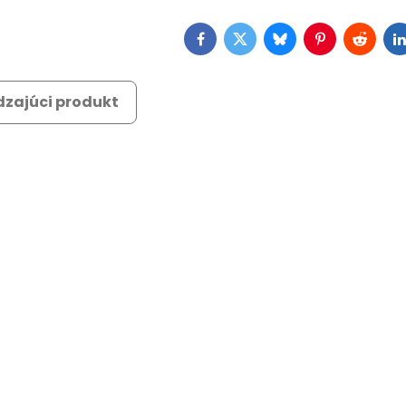
Facebook
Twitter
Bluesky
Pinterest
Reddit
L
zajúci produkt