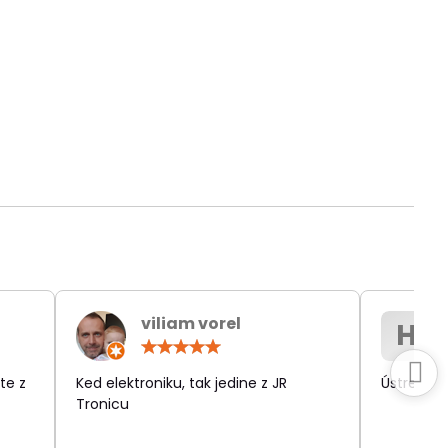
viliam vorel
H
otenie:
Hodnotenie:
5
/
te z
Ked elektroniku, tak jedine z JR
Ústretov
5
Tronicu