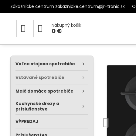
Zákaznícke centrum zakaznicke.centrum@jr-tronic.sk
O
Nákupný košík
0 €
Voľne stojace spotrebiče
Vstavané spotrebiče
Malé domáce spotrebiče
Kuchynské drezy a
príslušenstvo
VÝPREDAJ
Príslušenstvo