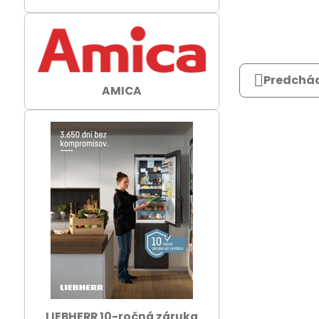
Predchád
AMICA
LIEBHERR 10-ročná záruka