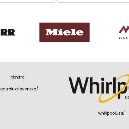
hknitra
lectroluxslovensko/
whirlpoolusa/