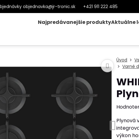
bjednávky objednavka@jr-tronic.sk
+421 911 222 485
Najpredávanejšie produkty
Aktuálne 
Úvod
V
Varné d
WHI
Ply
Hodnote
Plynová 
integrov
výkon hor