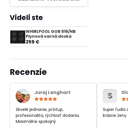
Videli ste
WHIRLPOOL GOB 616/NB
Plynová varná doska
259 €
Recenzie
Juraj Lenghart
Sl
S
Hodnotenie:
5
/
Skvelé jednanie, prístup,
Super ľudia
5
profesionalita, rýchlosť dodania.
krásne ženy
Maximálne spokojný