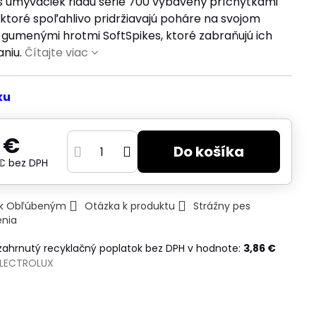
š umývačiek riadu série 700 vybavený príchytkami
 ktoré spoľahlivo pridržiavajú poháre na svojom
 gumenými hrotmi SoftSpikes, ktoré zabraňujú ich
aniu.
Čítajte viac
ku
 €
Do košíka
 €
bez DPH
ť k Obľúbeným
Otázka k produktu
Strážny pes
enia
 zahrnutý recyklačný poplatok bez DPH v hodnote:
3,86 €
ELECTROLUX