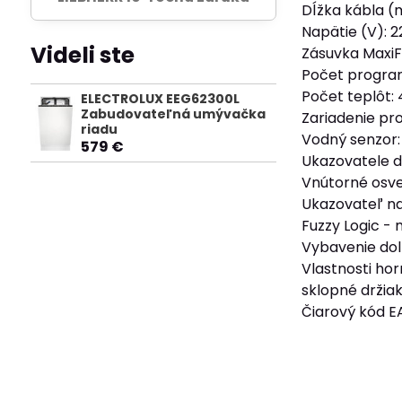
Dĺžka kábla (m
Napätie (V): 
Videli ste
Zásuvka MaxiFl
Počet progra
Počet teplôt: 
ELECTROLUX EEG62300L
Zabudovateľná umývačka
Zariadenie pro
riadu
Vodný senzor:
579 €
Ukazovatele di
Vnútorné osvet
Ukazovateľ na
Fuzzy Logic -
Vybavenie dol
Vlastnosti ho
sklopné držia
Čiarový kód 