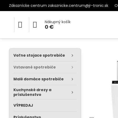
Zákaznícke centrum zakaznicke.centrum@jr-tronic.sk
O
Nákupný košík
0 €
Voľne stojace spotrebiče
Vstavané spotrebiče
Malé domáce spotrebiče
Kuchynské drezy a
príslušenstvo
VÝPREDAJ
Príslušenstvo