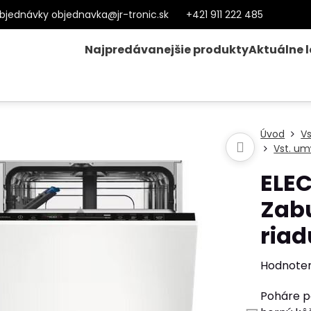
bjednávky objednavka@jr-tronic.sk
+421 911 222 485
Najpredávanejšie produkty
Aktuálne 
Úvod
V
Vst. um
ELE
Zab
riad
Hodnote
Poháre po