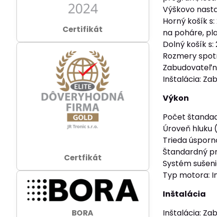
Výškovo nasta
Horný košík s
Certifikát
na poháre, pl
Dolný košík s:
Rozmery spotr
Zabudovateľn
Inštalácia: Z
Výkon
Počet štandad
Úroveň hluku 
Trieda úsporno
Štandardný pr
Certfikát
Systém sušeni
Typ motora: I
Inštalácia
Inštalácia: Z
BORA