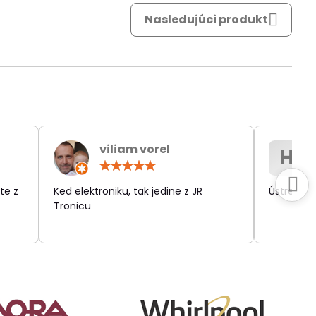
Nasledujúci produkt
viliam vorel
H
otenie:
Hodnotenie:
5
/
te z
Ked elektroniku, tak jedine z JR
Ústretov
5
Tronicu