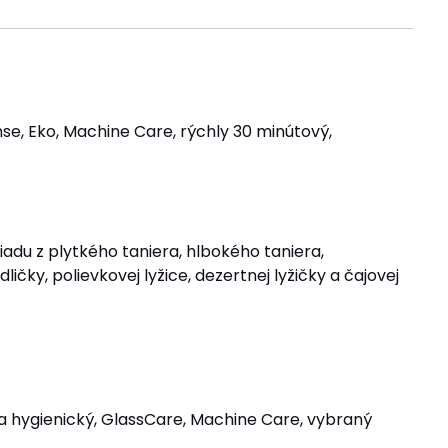
e, Eko, Machine Care, rýchly 30 minútový,
adu z plytkého taniera, hlbokého taniera,
ičky, polievkovej lyžice, dezertnej lyžičky a čajovej
tra hygienický, GlassCare, Machine Care, vybraný