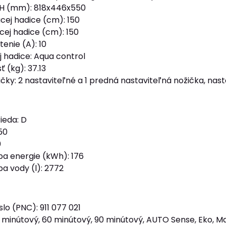
H (mm): 818x446x550
cej hadice (cm): 150
cej hadice (cm): 150
enie (A): 10
j hadice: Aqua control
 (kg): 37.13
ičky: 2 nastaviteľné a 1 predná nastaviteľná nožička, na
ieda: D
50
0
a energie (kWh): 176
a vody (l): 2772
lo (PNC): 911 077 021
 minútový, 60 minútový, 90 minútový, AUTO Sense, Eko, Ma