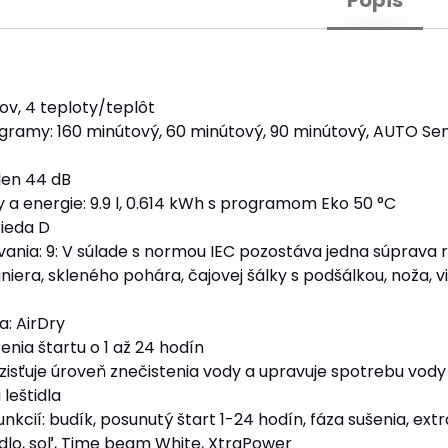
Popis
v, 4 teploty/teplôt
ramy: 160 minútový, 60 minútový, 90 minútový, AUTO Sens
len 44 dB
 a energie: 9.9 l, 0.614 kWh s programom Eko 50 °C
rieda D
nia: 9: V súlade s normou IEC pozostáva jedna súprava ri
iera, skleného pohára, čajovej šálky s podšálkou, noža, vidl
a: AirDry
nia štartu o 1 až 24 hodín
zisťuje úroveň znečistenia vody a upravuje spotrebu vody
 leštidla
nkcií: budík, posunutý štart 1-24 hodín, fáza sušenia, ex
idlo, soľ, Time beam White, XtraPower