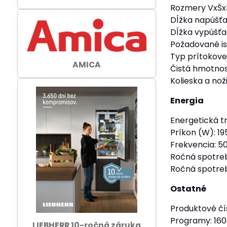
Rozmery VxŠx
Dĺžka napúšťa
Dĺžka vypúšťa
Požadované ist
Typ prítokove
AMICA
Čistá hmotnosť
Kolieska a nož
Energia
Energetická tr
Príkon (W): 19
Frekvencia: 5
Ročná spotreb
Ročná spotreb
Ostatné
Produktové čís
Programy: 160
LIEBHERR 10-ročná záruka