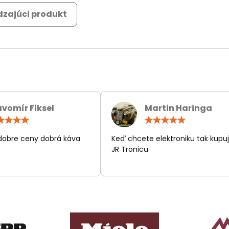
zajúci produkt
avomír Fiksel
Martin Haringa
Hodnotenie:
Hodn
5
5
/
/
 dobre ceny dobrá káva
Keď chcete elektroniku tak kupuj
5
5
JR Tronicu