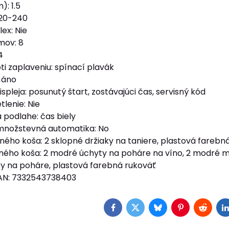
): 1.5
220-240
ex: Nie
mov: 8
4
ti zaplaveniu: spínací plavák
 áno
spleja: posunutý štart, zostávajúci čas, servisný kód
lenie: Nie
 podlahe: čas biely
 množstevná automatika: No
ného koša: 2 sklopné držiaky na taniere, plastová farebn
rného koša: 2 modré úchyty na poháre na víno, 2 modré 
ky na poháre, plastová farebná rukoväť
EAN: 7332543738403
Facebook
Twitter
Bluesky
Pinterest
Reddit
L