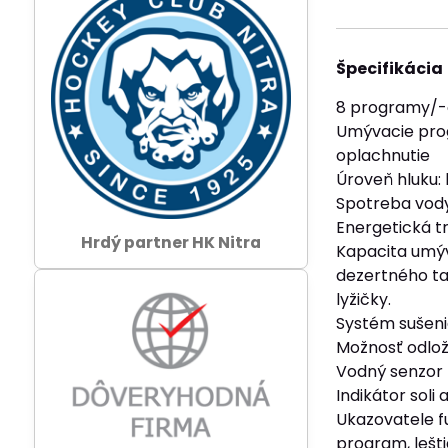
Špecifikácia
8 programy/-o
Umývacie prog
oplachnutie
Úroveň hluku: 
Spotreba vody
Energetická t
Hrdý partner HK Nitra
Kapacita umýva
dezertného tan
lyžičky.
Systém sušeni
Možnosť odlože
Vodný senzor 
Indikátor soli a
Ukazovatele fu
program, lešt