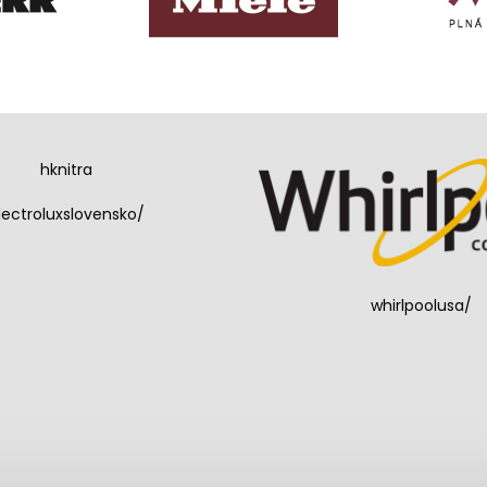
hknitra
lectroluxslovensko/
whirlpoolusa/