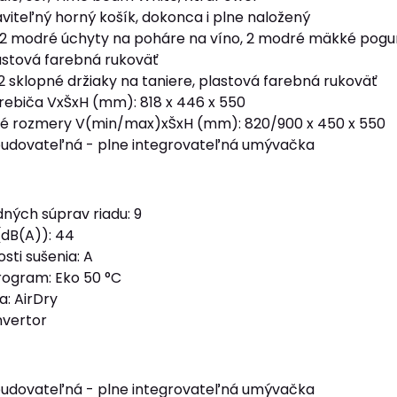
viteľný horný košík, dokonca i plne naložený
: 2 modré úchyty na poháre na víno, 2 modré mäkké pogum
astová farebná rukoväť
 2 sklopné držiaky na taniere, plastová farebná rukoväť
ebiča VxŠxH (mm): 818 x 446 x 550
é rozmery V(min/max)xŠxH (mm): 820/900 x 450 x 550
abudovateľná - plne integrovateľná umývačka
ných súprav riadu: 9
(dB(A)): 44
sti sušenia: A
ogram: Eko 50 °C
a: AirDry
nvertor
abudovateľná - plne integrovateľná umývačka