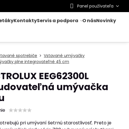
Panel používateľa
letáky
Kontakty
Servis a podpora
O nás
Novinky
stavané spotrebiče
Vstavané umývačky
ývačky plne integrovateľné 45 cm
CTROLUX EEG62300L
udovateľná umývačka
u
nie
trebujú pri umývaní šetrnú starostlivosť. Preto je