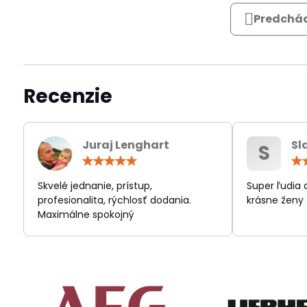
Predchád
Recenzie
Juraj Lenghart
Sl
S
Hodnotenie:
5
/
Skvelé jednanie, prístup,
Super ľudia
5
profesionalita, rýchlosť dodania.
krásne ženy
Maximálne spokojný