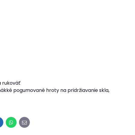
á rukoväť
mäkké pogumované hroty na pridržiavanie skla,
inkedIn
WhatsApp
E-
mail