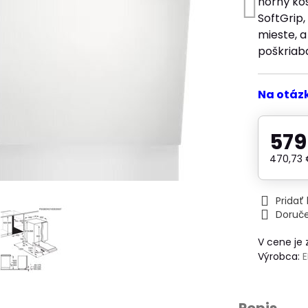
horný kô
SoftGrip,
mieste, a
poškriab
Na otáz
579
470,73
Prida
Doruč
V cene je
Výrobca: