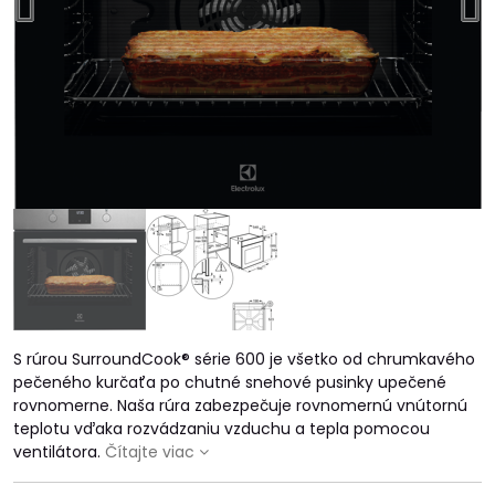
S rúrou SurroundCook® série 600 je všetko od chrumkavého
pečeného kurčaťa po chutné snehové pusinky upečené
rovnomerne. Naša rúra zabezpečuje rovnomernú vnútornú
teplotu vďaka rozvádzaniu vzduchu a tepla pomocou
ventilátora.
Čítajte viac