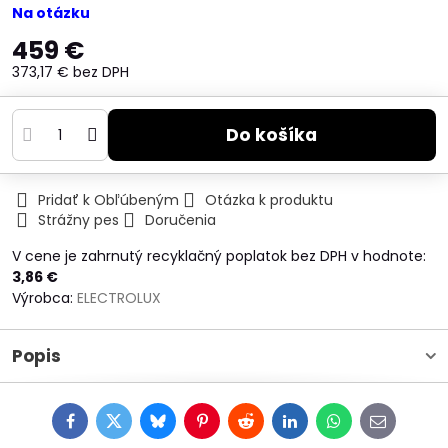
Na otázku
459 €
373,17 €
bez DPH
Do košíka
Pridať k Obľúbeným
Otázka k produktu
Strážny pes
Doručenia
V cene je zahrnutý recyklačný poplatok bez DPH v hodnote:
3,86 €
Výrobca:
ELECTROLUX
Popis
Facebook
Twitter
Bluesky
Pinterest
Reddit
LinkedIn
WhatsApp
E-
mail