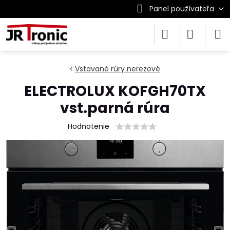
Panel používateľa
Vstavané rúry nerezové
ELECTROLUX KOFGH70TX
vst.parná rúra
Hodnotenie