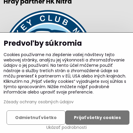
Hrdý partner HK Nitra
Predvoľby súkromia
Cookies používame na zlepšenie vašej návštevy tejto
webovej stránky, analýzu jej výkonnosti a zhromažďovanie
údajov o jej používaní. Na tento účel môžeme použiť
nástroje a služby tretích strán a zhromaždené údaje sa
môžu preniesť k partnerom v EÚ, USA alebo iných krajinách.
Kliknutím na „Prijať všetky cookies“ vyjadrujete svoj súhlas s
týmto spracovaním. Nižšie môžete nájsť podrobné
informácie alebo upraviť svoje preferencie.
Zásady ochrany osobných údajov
©
2026
Copyright
Odmietnuť všetko
Prijať všetky cookies
Predvoľby súkromia
Zásady ochrany osobných údajov
Ukázať podrobnosti
Vytvorené pomocou:
BiznisWeb.sk