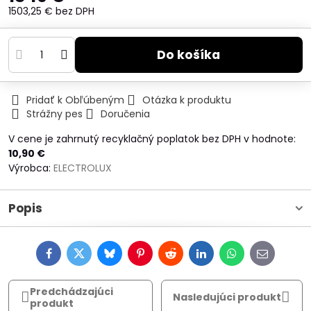
1503,25 €
bez DPH
Do košíka
Pridať k Obľúbeným
Otázka k produktu
Strážny pes
Doručenia
V cene je zahrnutý recyklačný poplatok bez DPH v hodnote:
10,90 €
Výrobca:
ELECTROLUX
Popis
Facebook
Twitter
Bluesky
Pinterest
Reddit
LinkedIn
WhatsApp
E-
mail
Predchádzajúci
Nasledujúci produkt
produkt