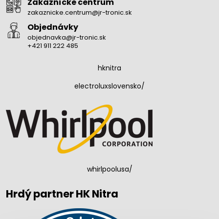
Zákaznícke centrum
zakaznicke.centrum@jr-tronic.sk
Objednávky
objednavka@jr-tronic.sk
+421 911 222 485
hknitra
electroluxslovensko/
whirlpoolusa/
Hrdý partner HK Nitra