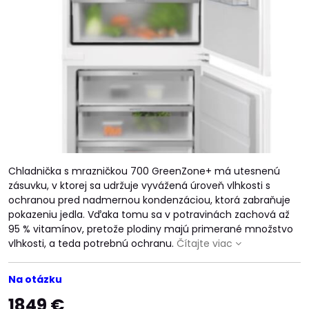
Chladnička s mrazničkou 700 GreenZone+ má utesnenú
zásuvku, v ktorej sa udržuje vyvážená úroveň vlhkosti s
ochranou pred nadmernou kondenzáciou, ktorá zabraňuje
pokazeniu jedla. Vďaka tomu sa v potravinách zachová až
95 % vitamínov, pretože plodiny majú primerané množstvo
vlhkosti, a teda potrebnú ochranu.
Čítajte viac
Na otázku
1849 €