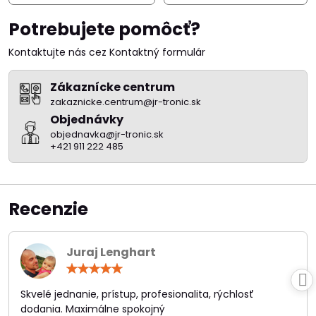
Potrebujete pomôcť?
Kontaktujte nás cez Kontaktný formulár
Zákaznícke centrum
zakaznicke.centrum@jr-tronic.sk
Objednávky
objednavka@jr-tronic.sk
+421 911 222 485
Recenzie
Juraj Lenghart
Hodnotenie:
5
/
Skvelé jednanie, prístup, profesionalita, rýchlosť
5
dodania. Maximálne spokojný