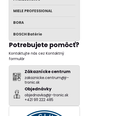
MIELE PROFESSIONAL
BORA
BOSCH Batérie
Potrebujete pomôcť?
Kontaktujte nás cez Kontaktný
formulár
Zákaznícke centrum
zakaznicke.centrum@jr-
tronic.sk
Objednávky
objednavka@jr-tronic.sk
+421 911 222 485