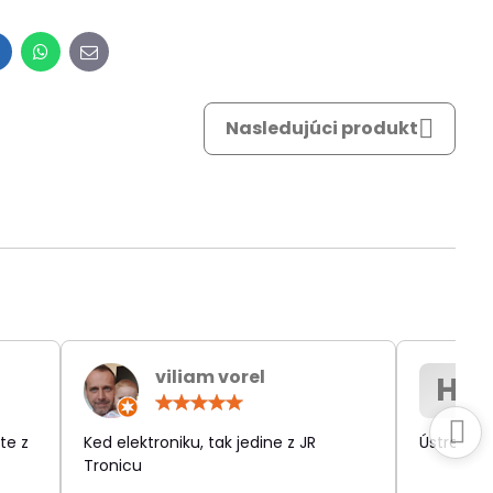
inkedIn
WhatsApp
E-
mail
Nasledujúci produkt
viliam vorel
H
otenie:
Hodnotenie:
5
/
te z
Ked elektroniku, tak jedine z JR
Ústretov
5
Tronicu