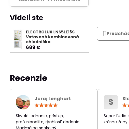
Videli ste
ELECTROLUX LNS5LE18S
Predchád
Vstavaná kombinovaná
chladnička
689 €
Recenzie
Juraj Lenghart
Sl
S
Hodnotenie:
5
/
Skvelé jednanie, prístup,
Super ľudia
5
profesionalita, rýchlosť dodania.
krásne ženy
Maximálne spokojný