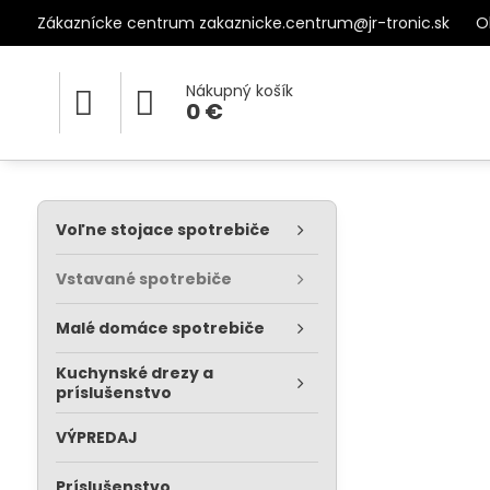
Zákaznícke centrum zakaznicke.centrum@jr-tronic.sk
O
Nákupný košík
0 €
Voľne stojace spotrebiče
Vstavané spotrebiče
Malé domáce spotrebiče
Kuchynské drezy a
príslušenstvo
VÝPREDAJ
Príslušenstvo