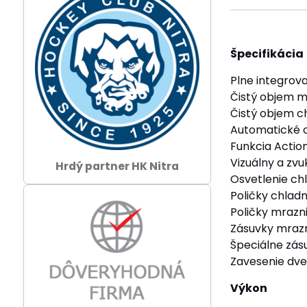
Špecifikácia
Plne integrov
Čistý objem mr
Čistý objem ch
Automatické o
Funkcia Actio
Vizuálny a zv
Hrdý partner HK Nitra
Osvetlenie chl
Poličky chladni
Poličky mrazni
Zásuvky mrazni
Špeciálne zás
Zavesenie dve
Výkon