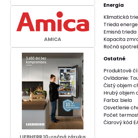
Energia
Klimatická tr
Trieda energet
Emisná trieda
Kapacita zmra
AMICA
Ročná spotreb
Ostatné
Produktové čí
Ovládanie: To
Čistý objem c
Hrubý objem c
Farba: biela
Osvetlenie cha
Počet termost
Čiarový kód 
LIEBHERR 10-ročná záruka