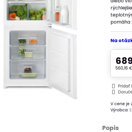
alebo vlo
rýchlejš
teplotný
pomáha zn
Na otáz
689
560,16 
Prida
Doruč
V cene je
Výrobca:
Popis