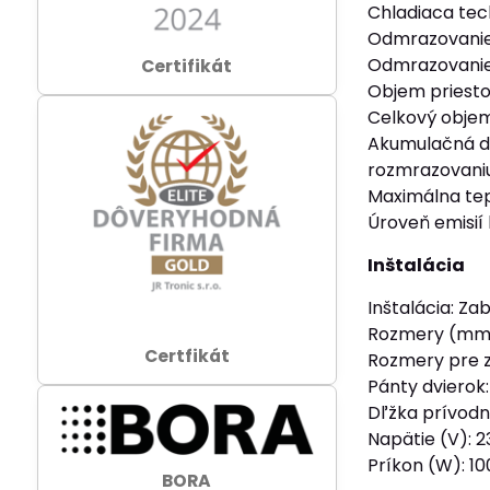
Chladiaca tec
Odmrazovanie
Odmrazovanie
Certifikát
Objem priestor
Celkový objem (
Akumulačná do
rozmrazovaniu 
Maximálna tepl
Úroveň emisií
Inštalácia
Inštalácia: Z
Rozmery (mm)
Certfikát
Rozmery pre 
Pánty dvierok
Dľžka prívodn
Napätie (V): 
Príkon (W): 10
BORA