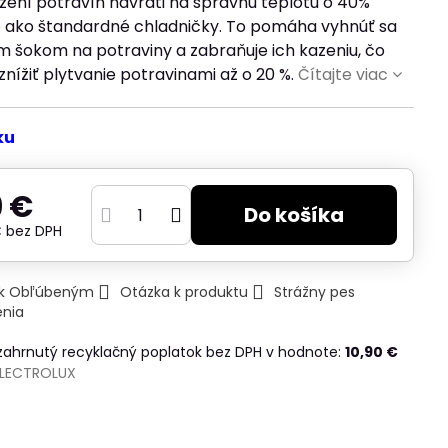
žení potravín navráti na správnu teplotu o 40%
ie ako štandardné chladničky. To pomáha vyhnúť sa
m šokom na potraviny a zabraňuje ich kazeniu, čo
ížiť plytvanie potravinami až o 20 %.
Čítajte viac
ku
 €
Do košíka
€
bez DPH
ť k Obľúbeným
Otázka k produktu
Strážny pes
enia
 zahrnutý recyklačný poplatok bez DPH v hodnote:
10,90 €
ELECTROLUX