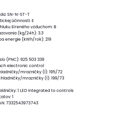
ieda: SN-N-ST-T
ickej účinnosti: E
 hluku šíreného vzduchom: B
zovania (kg/24h): 3.3
a energie (kWh/rok): 219
slo (PNC): 925 503 339
uch electronic control
hladničky/mrazničky (l): 195/72
hladničky/mrazničky (l): 199/73
ldničky: 1 LED integrated to controls
atov: 1
EAN: 7332543973743