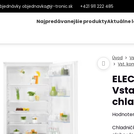
bjednávky objednavka@jr-tronic.sk
+421 911 222 485
Najpredávanejšie produkty
Aktuálne 
Úvod
V
Vst. ko
ELE
Vst
chl
Hodnote
Chladnič