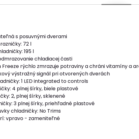
ateľná s posuvnými dverami
azničky: 72 l
ladničky: 195 l
dmrazovanie chladiacej časti
n Freeze rýchlo zmrazuje potraviny a chráni vitamíny a 
ukový výstražný signál pri otvorených dverách
adničky: 1 LED integrated to controls
čky: 4 plnej šírky, biele plastové
čky: 2, plnej šírky, sklenené
čky: 3 plnej šírky, priehľadné plastové
uvky chladničky: No Trims
rí: vpravo - zameniteľné