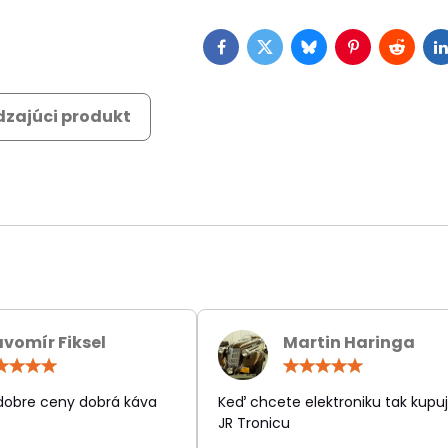
Facebook
Twitter
Bluesky
Pinterest
Reddit
L
zajúci produkt
avomír Fiksel
Martin Haringa
Hodnotenie:
Hodn
5
5
/
/
 dobre ceny dobrá káva
Keď chcete elektroniku tak kupuj
5
5
JR Tronicu