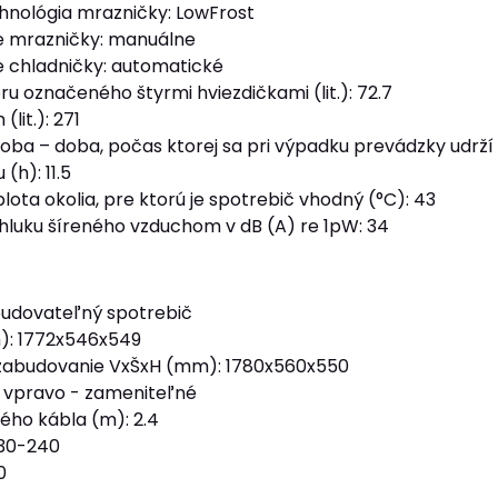
hnológia mrazničky: LowFrost
 mrazničky: manuálne
 chladničky: automatické
u označeného štyrmi hviezdičkami (lit.): 72.7
lit.): 271
ba – doba, počas ktorej sa pri výpadku prevádzky udrží 
(h): 11.5
ota okolia, pre ktorú je spotrebič vhodný (°C): 43
 hluku šíreného vzduchom v dB (A) re 1pW: 34
abudovateľný spotrebič
: 1772x546x549
zabudovanie VxŠxH (mm): 1780x560x550
: vpravo - zameniteľné
ého kábla (m): 2.4
230-240
0