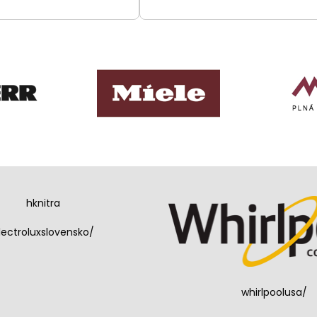
hknitra
lectroluxslovensko/
whirlpoolusa/