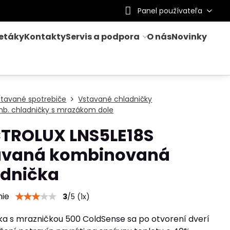
Panel používateľa
letáky
Kontakty
Servis a podpora
O nás
Novinky
stavané spotrebiče
Vstavané chladničky
mb. chladničky s mrazákom dole
CTROLUX LNS5LE18S
avaná kombinovaná
adnička
nie
3
/
5
(
1
x)
ka s mrazničkou 500 ColdSense sa po otvorení dverí