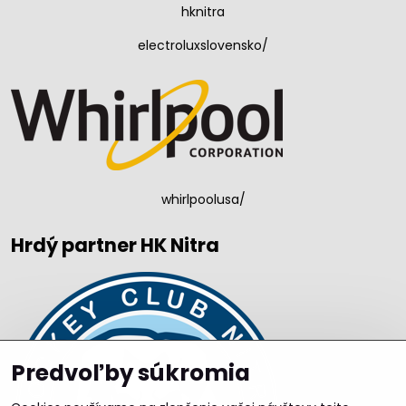
hknitra
electroluxslovensko/
whirlpoolusa/
Hrdý partner HK Nitra
Predvoľby súkromia