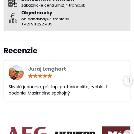
zakaznicke.centrum@jr-tronic.sk
Objednávky
objednavka@jr-tronic.sk
+421 911 222 485
Recenzie
Juraj Lenghart
Hodnotenie:
5
/
Skvelé jednanie, prístup, profesionalita, rýchlosť
5
dodania. Maximálne spokojný