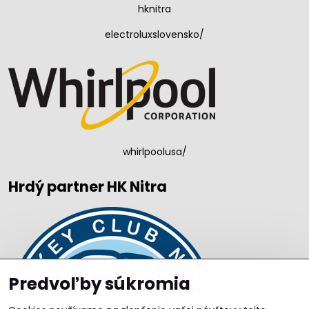
hknitra
electroluxslovensko/
whirlpoolusa/
Hrdý partner HK Nitra
Predvoľby súkromia