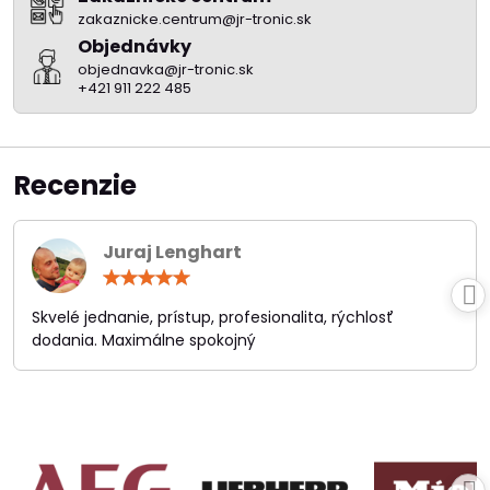
zakaznicke.centrum@jr-tronic.sk
Objednávky
objednavka@jr-tronic.sk
+421 911 222 485
Recenzie
Juraj Lenghart
Hodnotenie:
5
/
Skvelé jednanie, prístup, profesionalita, rýchlosť
5
dodania. Maximálne spokojný