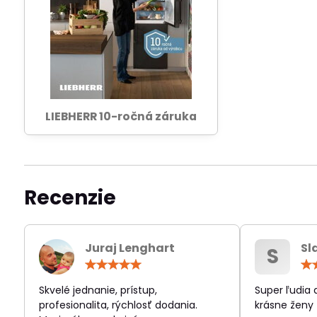
LIEBHERR 10-ročná záruka
Recenzie
Juraj Lenghart
Sl
S
Hodnotenie:
5
/
Skvelé jednanie, prístup,
Super ľudia
5
profesionalita, rýchlosť dodania.
krásne ženy