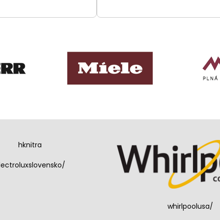
hknitra
lectroluxslovensko/
whirlpoolusa/