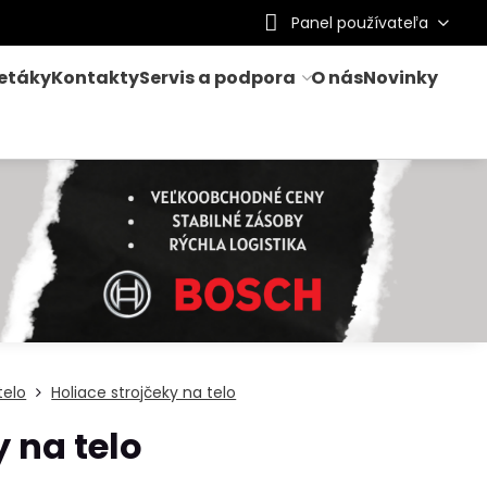
Panel používateľa
letáky
Kontakty
Servis a podpora
O nás
Novinky
telo
Holiace strojčeky na telo
y na telo