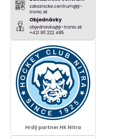
zakaznicke.centrum@jr-
tronic.sk
Objednávky
objednavka@jr-tronic.sk
+421 911 222 485
Hrdý partner HK Nitra