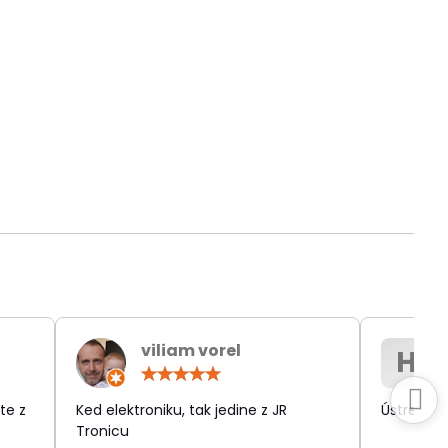
viliam vorel
H
otenie:
Hodnotenie:
5
/
te z
Ked elektroniku, tak jedine z JR
Ústretov
5
Tronicu