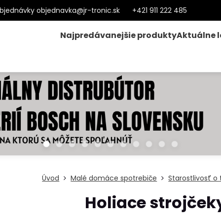
bjednávky objednavka@jr-tronic.sk
+421 911 222 485
Najpredávanejšie produkty
Aktuálne 
Úvod
Malé domáce spotrebiče
Starostlivosť o 
Holiace strojček