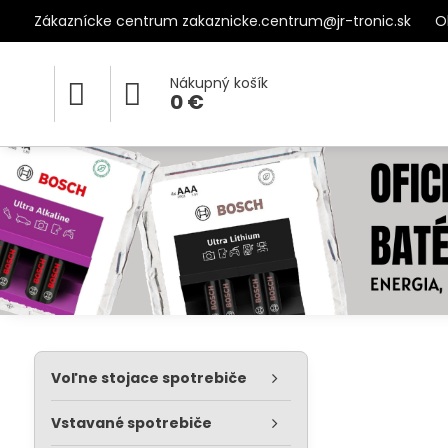
Zákaznícke centrum zakaznicke.centrum@jr-tronic.sk
O
Nákupný košík
0 €
Voľne stojace spotrebiče
Vstavané spotrebiče