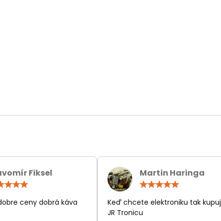
avomír Fiksel
Martin Haringa
Hodnotenie:
Hodn
5
5
/
/
 dobre ceny dobrá káva
Keď chcete elektroniku tak kupuj
5
5
JR Tronicu