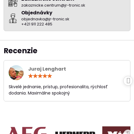
zakaznicke.centrum@jr-tronic.sk
Objednávky
objednavka@jr-tronic.sk
+421 911 222 485
Recenzie
Juraj Lenghart
Hodnotenie:
5
/
Skvelé jednanie, prístup, profesionalita, rýchlosť
5
dodania. Maximálne spokojný