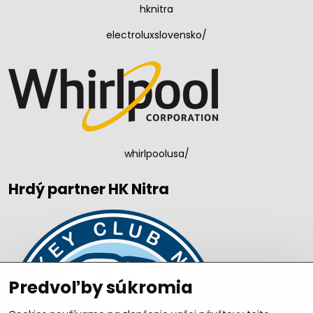
hknitra
electroluxslovensko/
whirlpoolusa/
Hrdý partner HK Nitra
Predvoľby súkromia