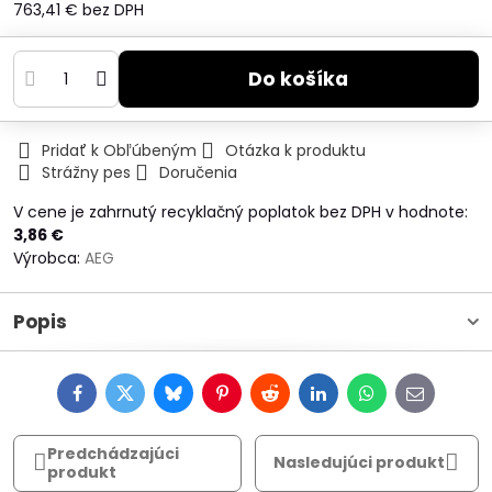
763,41 €
bez DPH
Do košíka
Pridať k Obľúbeným
Otázka k produktu
Strážny pes
Doručenia
V cene je zahrnutý recyklačný poplatok bez DPH v hodnote:
3,86 €
Výrobca:
AEG
Popis
Facebook
Twitter
Bluesky
Pinterest
Reddit
LinkedIn
WhatsApp
E-
mail
Predchádzajúci
Nasledujúci produkt
produkt