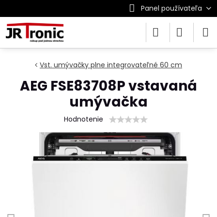
Panel používateľa
Vst. umývačky plne integrovateľné 60 cm
AEG FSE83708P vstavaná
umývačka
Hodnotenie