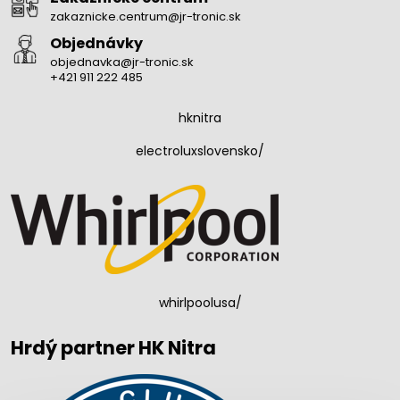
zakaznicke.centrum@jr-tronic.sk
Objednávky
objednavka@jr-tronic.sk
+421 911 222 485
hknitra
electroluxslovensko/
whirlpoolusa/
Hrdý partner HK Nitra