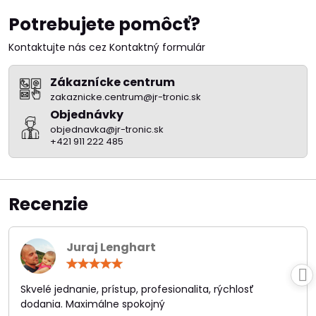
Potrebujete pomôcť?
Kontaktujte nás cez Kontaktný formulár
Zákaznícke centrum
zakaznicke.centrum@jr-tronic.sk
Objednávky
objednavka@jr-tronic.sk
+421 911 222 485
Recenzie
Juraj Lenghart
Hodnotenie:
5
/
Skvelé jednanie, prístup, profesionalita, rýchlosť
5
dodania. Maximálne spokojný