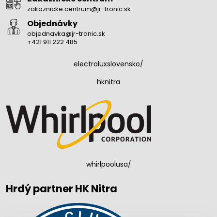
zakaznicke.centrum@jr-tronic.sk
Objednávky
objednavka@jr-tronic.sk
+421 911 222 485
electroluxslovensko/
hknitra
whirlpoolusa/
Hrdý partner HK Nitra