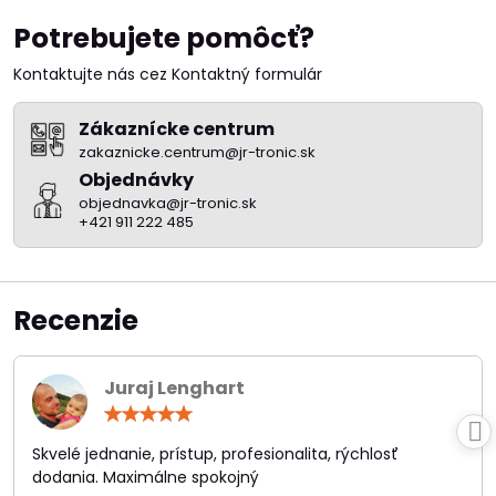
Potrebujete pomôcť?
Kontaktujte nás cez Kontaktný formulár
Zákaznícke centrum
zakaznicke.centrum@jr-tronic.sk
Objednávky
objednavka@jr-tronic.sk
+421 911 222 485
Recenzie
Juraj Lenghart
Hodnotenie:
5
/
Skvelé jednanie, prístup, profesionalita, rýchlosť
5
dodania. Maximálne spokojný