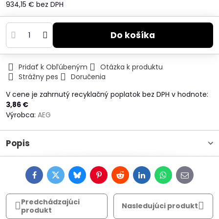
934,15 €
bez DPH
Do košíka
Pridať k Obľúbeným
Otázka k produktu
Strážny pes
Doručenia
V cene je zahrnutý recyklačný poplatok bez DPH v hodnote:
3,86 €
Výrobca:
AEG
Popis
Facebook
Twitter
Bluesky
Pinterest
Reddit
LinkedIn
WhatsApp
E-
mail
Predchádzajúci
Nasledujúci produkt
produkt