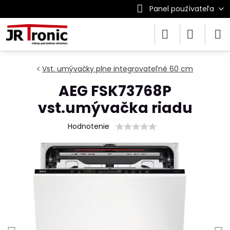
Panel používateľa
Vst. umývačky plne integrovateľné 60 cm
AEG FSK73768P
vst.umývačka riadu
Hodnotenie