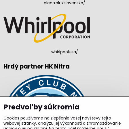
electroluxslovensko/
whirlpoolusa/
Hrdý partner HK Nitra
Predvoľby súkromia
Cookies používame na zlepšenie vašej návštevy tejto
webovej stránky, analýzu jej výkonnosti a zhromažďovanie
údajov o jej používaní. Na tento účel môžeme použiť