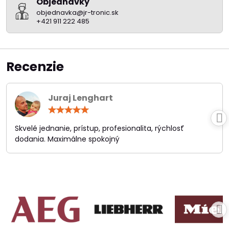
Objednávky
objednavka@jr-tronic.sk
+421 911 222 485
Recenzie
Juraj Lenghart
Hodnotenie:
5
/
Skvelé jednanie, prístup, profesionalita, rýchlosť
5
dodania. Maximálne spokojný