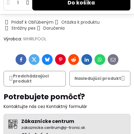
Do košíka
Pridať k Obľúbeným
Otázka k produktu
Strážny pes
Doručenia
Výrobca:
WHIRLPOOL
Facebook
Twitter
Bluesky
Pinterest
Reddit
LinkedIn
WhatsApp
E-
mail
Predchádzajúci
Nasledujúci produkt
produkt
Potrebujete pomôcť?
Kontaktujte nás cez Kontaktný formulár
Zákaznícke centrum
zakaznicke.centrum@jr-tronic.sk