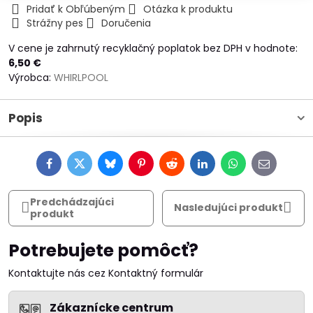
Pridať k Obľúbeným
Otázka k produktu
Strážny pes
Doručenia
V cene je zahrnutý recyklačný poplatok bez DPH v hodnote:
6,50 €
Výrobca:
WHIRLPOOL
Popis
Facebook
Twitter
Bluesky
Pinterest
Reddit
LinkedIn
WhatsApp
E-
mail
Predchádzajúci
Nasledujúci produkt
produkt
Potrebujete pomôcť?
Kontaktujte nás cez Kontaktný formulár
Zákaznícke centrum