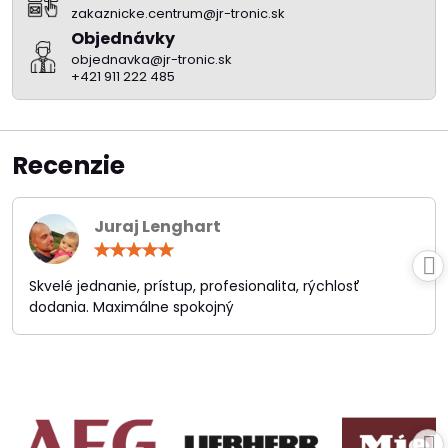
zakaznicke.centrum@jr-tronic.sk
Objednávky
objednavka@jr-tronic.sk
+421 911 222 485
Recenzie
Juraj Lenghart
Hodnotenie:
5
/
Skvelé jednanie, prístup, profesionalita, rýchlosť
5
dodania. Maximálne spokojný