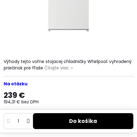
Výhody tejto voľne stojacej chladničky Whirlpool: vyhradený
priečinok pre fľaše
Čítajte viac
Na otázku
239 €
194,31 €
bez DPH
Do košíka