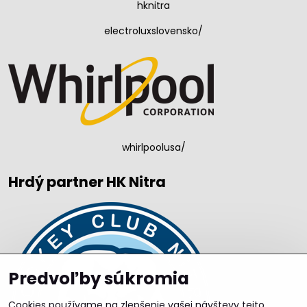
hknitra
electroluxslovensko/
whirlpoolusa/
Hrdý partner HK Nitra
Predvoľby súkromia
Cookies používame na zlepšenie vašej návštevy tejto