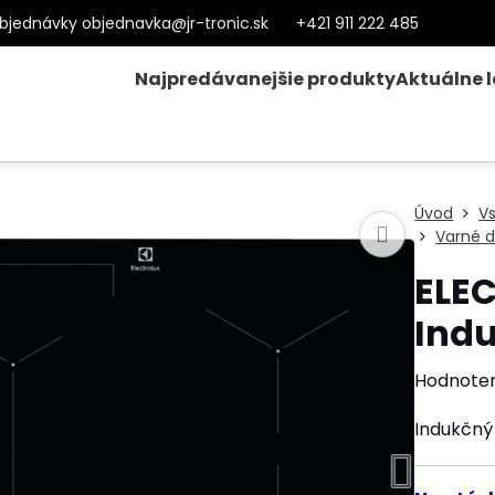
bjednávky objednavka@jr-tronic.sk
+421 911 222 485
Najpredávanejšie produkty
Aktuálne 
Úvod
V
Varné d
ELE
Ind
Hodnote
Indukčný