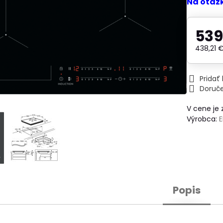
Na otáz
539
438,21 
Prida
Doruč
V cene je
Výrobca:
Popis