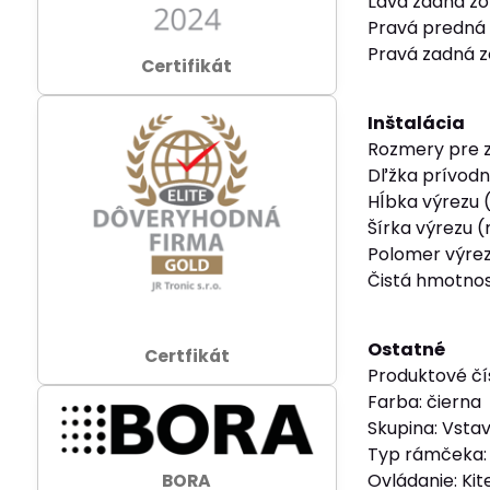
Ľavá zadná z
Pravá predná
Pravá zadná 
Certifikát
Inštalácia
Rozmery pre 
Dľžka prívodn
Hĺbka výrezu
Šírka výrezu 
Polomer výrez
Čistá hmotnosť
Ostatné
Certfikát
Produktové čí
Farba: čierna
Skupina: Vsta
Typ rámčeka:
Ovládanie: Kit
BORA