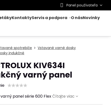
Panel používateľa
letáky
Kontakty
Servis a podpora
O nás
Novinky
stavané spotrebiče
Vstavané varné dosky
osky indukčné
CTROLUX KIV634I
ukčný varný panel
nie
 varný panel série 600 Flex
Čítajte viac