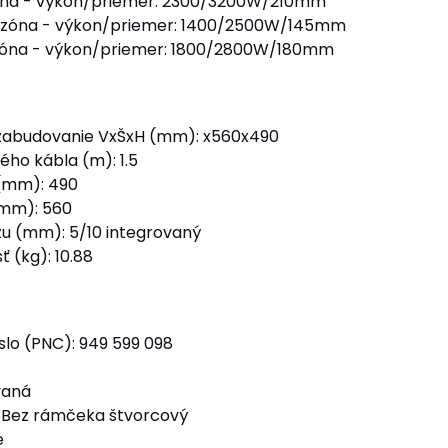
óna - výkon/priemer: 2300/3200W/210mm
 zóna - výkon/priemer: 1400/2500W/145mm
zóna - výkon/priemer: 1800/2800W/180mm
zabudovanie VxŠxH (mm): x560x490
ého kábla (m): 1.5
 (mm): 490
(mm): 560
u (mm): 5/10 integrovaný
 (kg): 10.88
slo (PNC): 949 599 098
vaná
 Bez rámčeka štvorcový
e