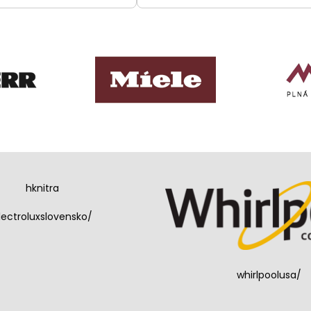
hknitra
lectroluxslovensko/
whirlpoolusa/