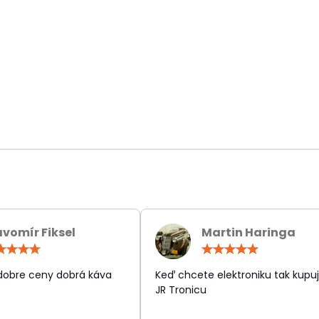
avomír Fiksel
Martin Haringa
Hodnotenie:
Hodn
5
5
/
/
 dobre ceny dobrá káva
Keď chcete elektroniku tak kupuj
5
5
JR Tronicu