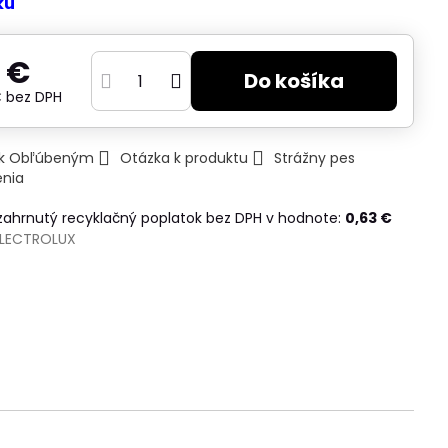
ku
 €
Do košíka
€
bez DPH
ť k Obľúbeným
Otázka k produktu
Strážny pes
enia
 zahrnutý recyklačný poplatok bez DPH v hodnote:
0,63 €
ELECTROLUX