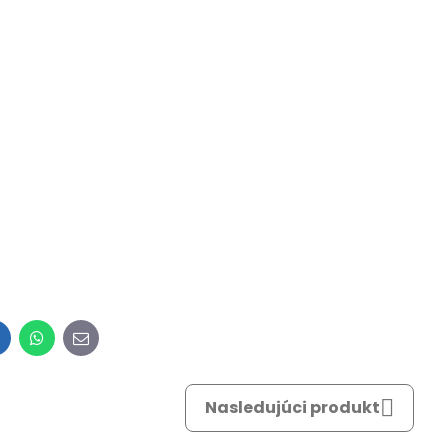
inkedIn
WhatsApp
E-
mail
Nasledujúci produkt