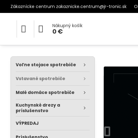
Zákaznícke centrum zakaznicke.centrum@jr-tronic.sk
O
Nákupný košík
0 €
Voľne stojace spotrebiče
Vstavané spotrebiče
Malé domáce spotrebiče
Kuchynské drezy a
príslušenstvo
VÝPREDAJ
Príslušenstvo