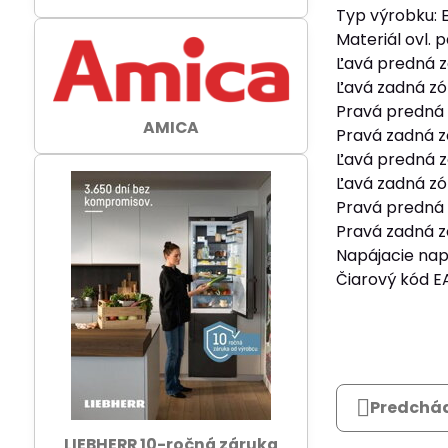
Typ výrobku: 
Materiál ovl. 
Ľavá predná z
Ľavá zadná zó
Pravá predná 
AMICA
Pravá zadná z
Ľavá predná z
Ľavá zadná zó
Pravá predná 
Pravá zadná z
Napájacie na
Čiarový kód E
Predchád
LIEBHERR 10-ročná záruka