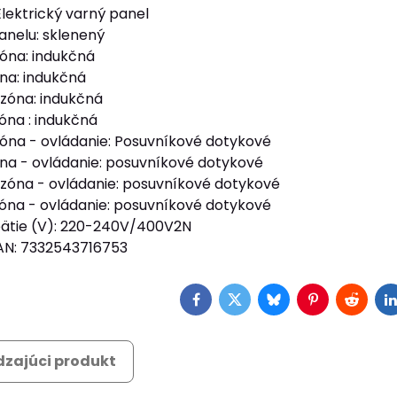
Elektrický varný panel
panelu: sklenený
óna: indukčná
na: indukčná
zóna: indukčná
óna : indukčná
óna - ovládanie: Posuvníkové dotykové
na - ovládanie: posuvníkové dotykové
zóna - ovládanie: posuvníkové dotykové
óna - ovládanie: posuvníkové dotykové
pätie (V): 220-240V/400V2N
AN: 7332543716753
Facebook
Twitter
Bluesky
Pinterest
Reddit
L
zajúci produkt