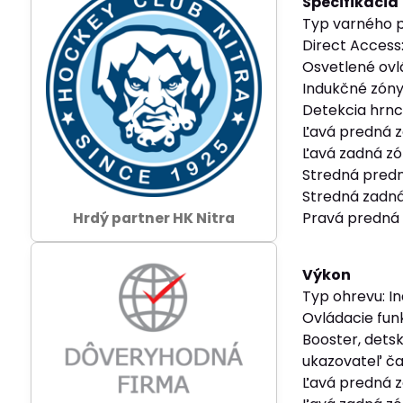
Špecifikácia
Typ varného p
Direct Access
Osvetlené ovl
Indukčné zóny
Detekcia hrn
Ľavá predná 
Ľavá zadná z
Stredná predn
Stredná zadná 
Hrdý partner HK Nitra
Pravá predná
Výkon
Typ ohrevu: I
Ovládacie funk
Booster, dets
ukazovateľ č
Ľavá predná 