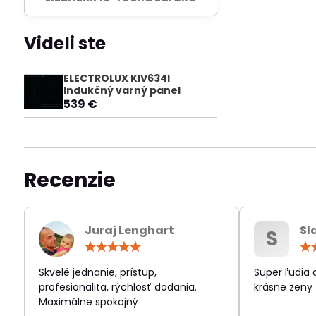
Videli ste
ELECTROLUX KIV634I
Indukčný varný panel
539 €
Recenzie
Juraj Lenghart
Sl
S
Hodnotenie:
5
/
Skvelé jednanie, prístup,
Super ľudia
5
profesionalita, rýchlosť dodania.
krásne ženy
Maximálne spokojný