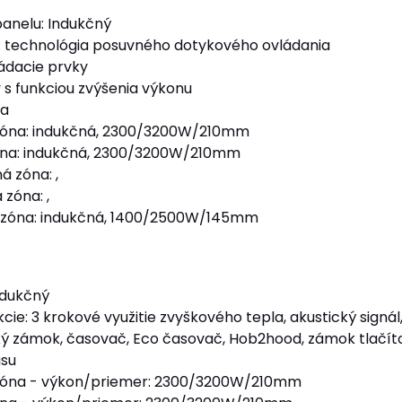
anelu: Indukčný
: technológia posuvného dotykového ovládania
ádacie prvky
 s funkciou zvýšenia výkonu
ca
zóna: indukčná, 2300/3200W/210mm
óna: indukčná, 2300/3200W/210mm
á zóna: ,
zóna: ,
 zóna: indukčná, 1400/2500W/145mm
ndukčný
cie: 3 krokové využitie zvyškového tepla, akustický signál
ký zámok, časovač, Eco časovač, Hob2hood, zámok tlačítok
asu
zóna - výkon/priemer: 2300/3200W/210mm