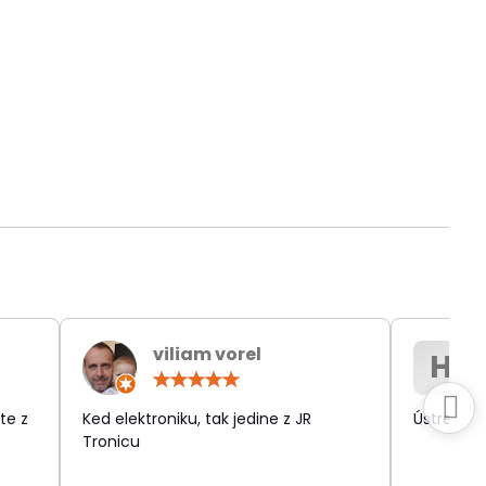
viliam vorel
H
otenie:
Hodnotenie:
5
/
te z
Ked elektroniku, tak jedine z JR
Ústretov
5
Tronicu