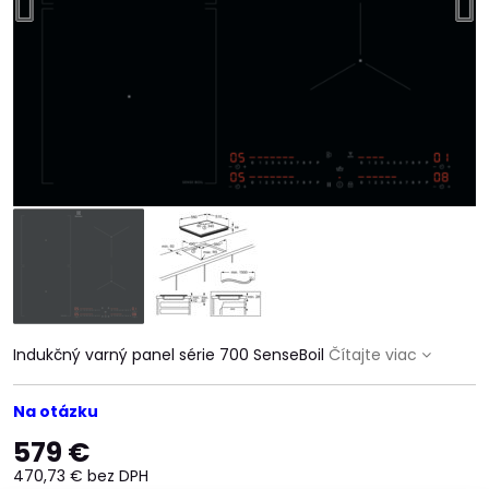
Indukčný varný panel série 700 SenseBoil
Čítajte viac
Na otázku
579 €
470,73 €
bez DPH