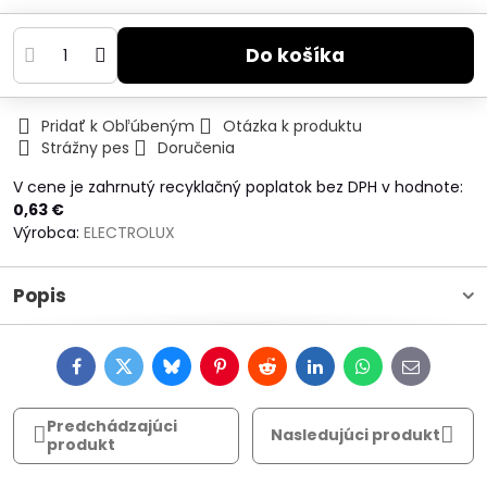
Do košíka
Pridať k Obľúbeným
Otázka k produktu
Strážny pes
Doručenia
V cene je zahrnutý recyklačný poplatok bez DPH v hodnote:
0,63 €
Výrobca:
ELECTROLUX
Popis
Facebook
Twitter
Bluesky
Pinterest
Reddit
LinkedIn
WhatsApp
E-
mail
Predchádzajúci
Nasledujúci produkt
produkt