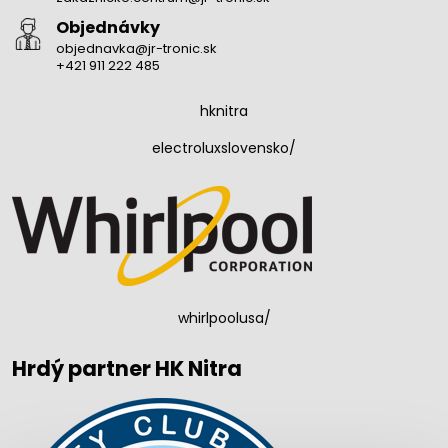
Objednávky
objednavka@jr-tronic.sk
+421 911 222 485
hknitra
electroluxslovensko/
whirlpoolusa/
Hrdý partner HK Nitra