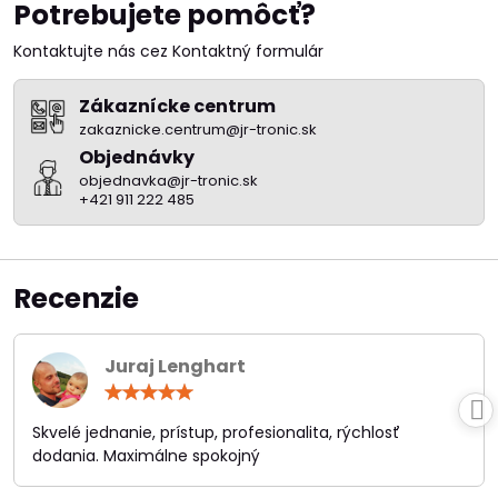
Potrebujete pomôcť?
Kontaktujte nás cez Kontaktný formulár
Zákaznícke centrum
zakaznicke.centrum@jr-tronic.sk
Objednávky
objednavka@jr-tronic.sk
+421 911 222 485
Recenzie
Juraj Lenghart
Hodnotenie:
5
/
Skvelé jednanie, prístup, profesionalita, rýchlosť
5
dodania. Maximálne spokojný