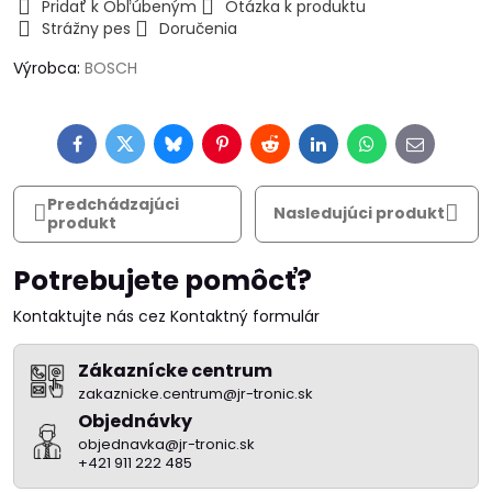
Pridať k Obľúbeným
Otázka k produktu
Strážny pes
Doručenia
Výrobca:
BOSCH
Facebook
Twitter
Bluesky
Pinterest
Reddit
LinkedIn
WhatsApp
E-
mail
Predchádzajúci
Nasledujúci produkt
produkt
Potrebujete pomôcť?
Kontaktujte nás cez Kontaktný formulár
Zákaznícke centrum
zakaznicke.centrum@jr-tronic.sk
Objednávky
objednavka@jr-tronic.sk
+421 911 222 485