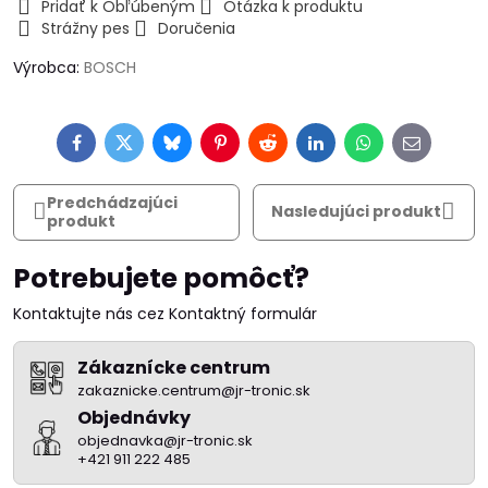
Pridať k Obľúbeným
Otázka k produktu
Strážny pes
Doručenia
Výrobca:
BOSCH
Facebook
Twitter
Bluesky
Pinterest
Reddit
LinkedIn
WhatsApp
E-
mail
Predchádzajúci
Nasledujúci produkt
produkt
Potrebujete pomôcť?
Kontaktujte nás cez Kontaktný formulár
Zákaznícke centrum
zakaznicke.centrum@jr-tronic.sk
Objednávky
objednavka@jr-tronic.sk
+421 911 222 485