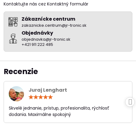
Kontaktujte nás cez Kontaktný formulár
Zákaznícke centrum
zakaznicke.centrum@jr-tronic.sk
Objednávky
objednavka@jr-tronic.sk
+421 911 222 485
Recenzie
Juraj Lenghart
Hodnotenie:
5
/
Skvelé jednanie, prístup, profesionalita, rýchlosť
5
dodania. Maximálne spokojný