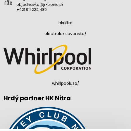
objednavka@jr-tronic.sk
+421 911 222 485
hknitra
electroluxslovensko/
whirlpoolusa/
Hrdý partner HK Nitra