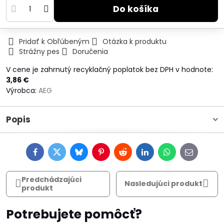
Do košíka
Pridať k Obľúbeným
Otázka k produktu
Strážny pes
Doručenia
V cene je zahrnutý recyklačný poplatok bez DPH v hodnote:
3,86 €
Výrobca:
AEG
Popis
Facebook
Twitter
Bluesky
Pinterest
Reddit
LinkedIn
WhatsApp
E-
mail
Predchádzajúci
Nasledujúci produkt
produkt
Potrebujete pomôcť?