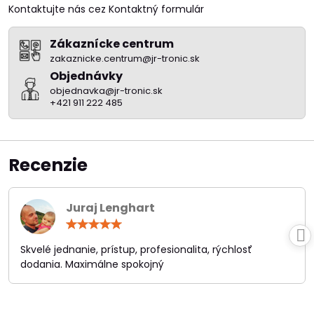
Kontaktujte nás cez Kontaktný formulár
Zákaznícke centrum
zakaznicke.centrum@jr-tronic.sk
Objednávky
objednavka@jr-tronic.sk
+421 911 222 485
Recenzie
Juraj Lenghart
Hodnotenie:
5
/
Skvelé jednanie, prístup, profesionalita, rýchlosť
5
dodania. Maximálne spokojný