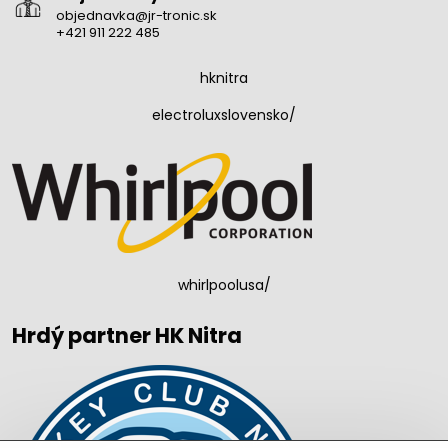
objednavka@jr-tronic.sk
+421 911 222 485
hknitra
electroluxslovensko/
whirlpoolusa/
Hrdý partner HK Nitra