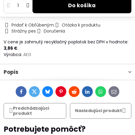
Do košíka
Pridať k Obľúbeným
Otázka k produktu
Strážny pes
Doručenia
V cene je zahrnutý recyklačný poplatok bez DPH v hodnote:
3,86 €
Výrobca:
AEG
Popis
Facebook
Twitter
Bluesky
Pinterest
Reddit
LinkedIn
WhatsApp
E-
mail
Predchádzajúci
Nasledujúci produkt
produkt
Potrebujete pomôcť?