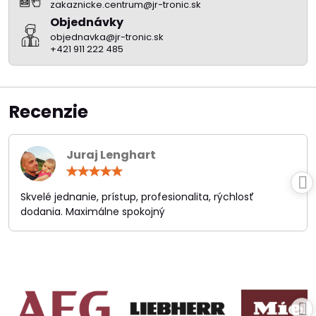
zakaznicke.centrum@jr-tronic.sk
Objednávky
objednavka@jr-tronic.sk
+421 911 222 485
Recenzie
Juraj Lenghart
Hodnotenie:
5
/
Skvelé jednanie, prístup, profesionalita, rýchlosť
5
dodania. Maximálne spokojný