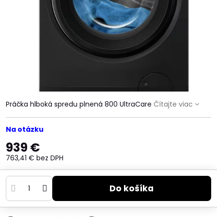
Práčka hlboká spredu plnená 800 UltraCare
Čítajte viac
Na otázku
939 €
763,41 €
bez DPH
Do košíka