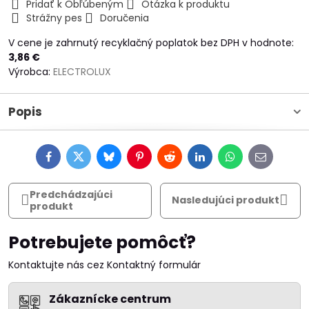
Pridať k Obľúbeným
Otázka k produktu
Strážny pes
Doručenia
V cene je zahrnutý recyklačný poplatok bez DPH v hodnote:
3,86 €
Výrobca:
ELECTROLUX
Popis
Facebook
Twitter
Bluesky
Pinterest
Reddit
LinkedIn
WhatsApp
E-
mail
Predchádzajúci
Nasledujúci produkt
produkt
Potrebujete pomôcť?
Kontaktujte nás cez Kontaktný formulár
Zákaznícke centrum