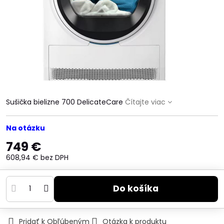
Sušička bielizne 700 DelicateCare
Čítajte viac
Na otázku
749 €
608,94 €
bez DPH
Do košíka
Pridať k Obľúbeným
Otázka k produktu