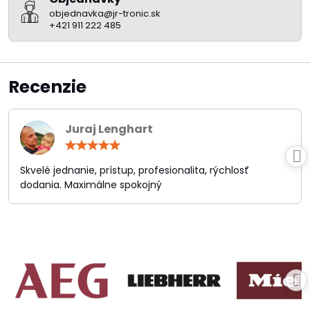
objednavka@jr-tronic.sk
+421 911 222 485
Recenzie
Juraj Lenghart
Hodnotenie:
5
/
Skvelé jednanie, prístup, profesionalita, rýchlosť
5
dodania. Maximálne spokojný