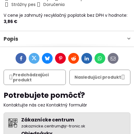
Strážny pes
Doručenia
V cene je zahrnutý recyklačný poplatok bez DPH v hodnote:
3,86 €
Popis
Facebook
Twitter
Bluesky
Pinterest
Reddit
LinkedIn
WhatsApp
E-
mail
Predchádzajúci
Nasledujúci produkt
produkt
Potrebujete pomôcť?
Kontaktujte nás cez Kontaktný formulár
Zákaznícke centrum
zakaznicke.centrum@jr-tronic.sk
Objednávky