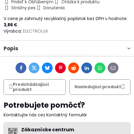
Pridať k Obľúbeným
Otázka k produktu
Strážny pes
Doručenia
V cene je zahrnutý recyklačný poplatok bez DPH v hodnote:
3,86 €
Výrobca:
ELECTROLUX
Popis
Facebook
Twitter
Bluesky
Pinterest
Reddit
LinkedIn
WhatsApp
E-
mail
Predchádzajúci
Nasledujúci produkt
produkt
Potrebujete pomôcť?
Kontaktujte nás cez Kontaktný formulár
Zákaznícke centrum