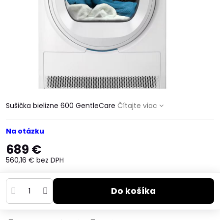
Sušička bielizne 600 GentleCare
Čítajte viac
Na otázku
689 €
560,16 €
bez DPH
Do košíka