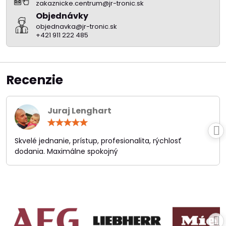
zakaznicke.centrum@jr-tronic.sk
Objednávky
objednavka@jr-tronic.sk
+421 911 222 485
Recenzie
Juraj Lenghart
Hodnotenie:
5
/
Skvelé jednanie, prístup, profesionalita, rýchlosť
5
dodania. Maximálne spokojný