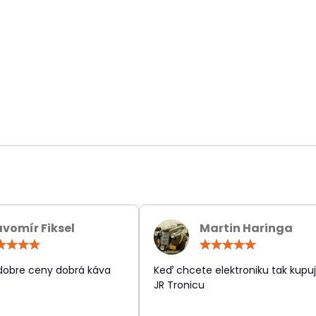
avomír Fiksel
Martin Haringa
Hodnotenie:
Hodn
5
5
/
/
 dobre ceny dobrá káva
Keď chcete elektroniku tak kupuj
5
5
JR Tronicu