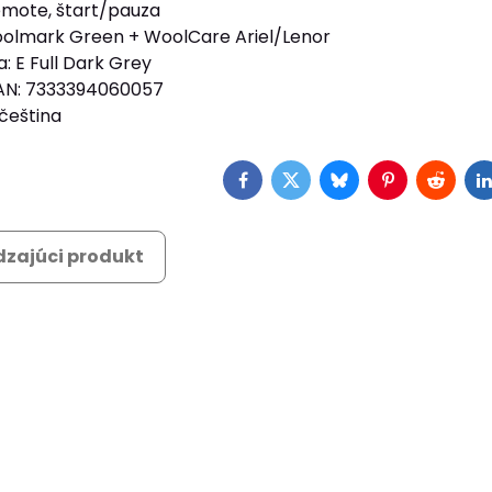
mote, štart/pauza
olmark Green + WoolCare Ariel/Lenor
: E Full Dark Grey
EAN: 7333394060057
 čeština
Facebook
Twitter
Bluesky
Pinterest
Reddit
L
zajúci produkt