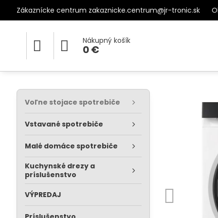
Zákaznícke centrum zakaznicke.centrum@jr-tronic.sk
O
Nákupný košík
0 €
Voľne stojace spotrebiče
Vstavané spotrebiče
Malé domáce spotrebiče
Kuchynské drezy a
príslušenstvo
VÝPREDAJ
Príslušenstvo