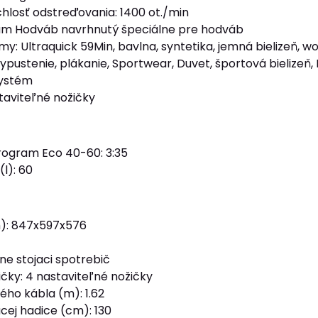
hlosť odstreďovania: 1400 ot./min
m Hodváb navrhnutý špeciálne pre hodváb
y: Ultraquick 59Min, bavlna, syntetika, jemná bielizeň, woo
pustenie, plákanie, Sportwear, Duvet, športová bielizeň,
systém
taviteľné nožičky
program Eco 40-60: 3:35
l): 60
): 847x597x576
ľne stojaci spotrebič
ičky: 4 nastaviteľné nožičky
ého kábla (m): 1.62
cej hadice (cm): 130