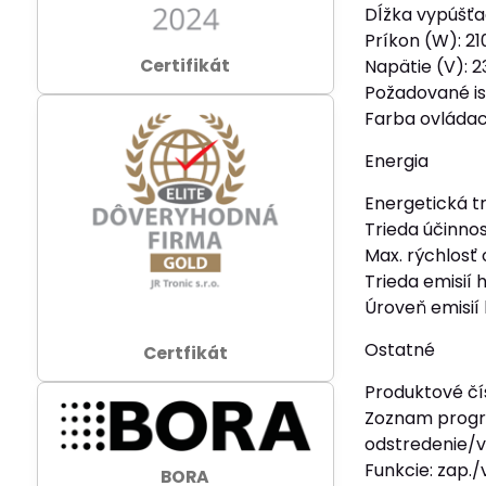
Dĺžka vypúšťa
Príkon (W): 21
Certifikát
Napätie (V): 2
Požadované ist
Farba ovládac
Energia
Energetická tr
Trieda účinnos
Max. rýchlosť 
Trieda emisií
Úroveň emisií
Ostatné
Certfikát
Produktové čís
Zoznam program
odstredenie/vy
Funkcie: zap./
BORA