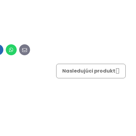
inkedIn
WhatsApp
E-
mail
Nasledujúci produkt