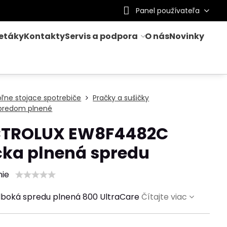
Panel používateľa
letáky
Kontakty
Servis a podpora
O nás
Novinky
ľne stojace spotrebiče
Pračky a sušičky
 predom plnené
CTROLUX EW8F4482C
čka plnená spredu
nie
lboká spredu plnená 800 UltraCare
Čítajte viac