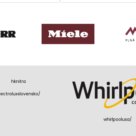
hknitra
lectroluxslovensko/
whirlpoolusa/