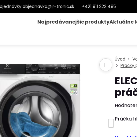
bjednávky objednavka@jr-tronic.sk
+421 911 222 485
Najpredávanejšie produkty
Aktuálne 
Úvod
Vo
Pračky
ELE
prá
Hodnote
Práčka h