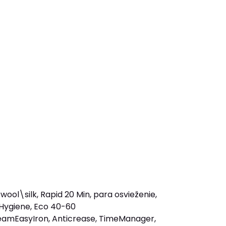
wool\silk, Rapid 20 Min, para osvieženie,
 Hygiene, Eco 40-60
 SteamEasyIron, Anticrease, TimeManager,