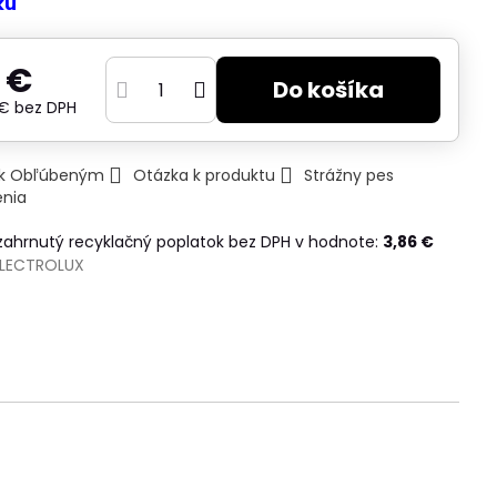
ku
 €
Do košíka
 €
bez DPH
ť k Obľúbeným
Otázka k produktu
Strážny pes
enia
 zahrnutý recyklačný poplatok bez DPH v hodnote:
3,86 €
ELECTROLUX