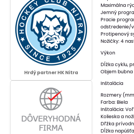
Maximálna rýc
Jemný progra
Pracie program
odstredenie/vy
Protipenový 
Nožičky: 4 nas
Výkon
Dĺžka cyklu, 
Objem bubna (
Hrdý partner HK Nitra
Inštalácia
Rozmery (mm
Farba: Biela
Inštalácia: Vo
Kolieska a nož
Dľžka prívodn
Dĺžka napúšťa