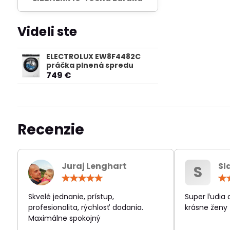
Videli ste
ELECTROLUX EW8F4482C
práčka plnená spredu
749 €
Recenzie
Juraj Lenghart
Sl
S
Hodnotenie:
5
/
Skvelé jednanie, prístup,
Super ľudia
5
profesionalita, rýchlosť dodania.
krásne ženy
Maximálne spokojný