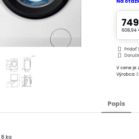
Na otáz
749
608,94
Prida
Doruč
V cene je
Výrobca:
Popis
 8 kg