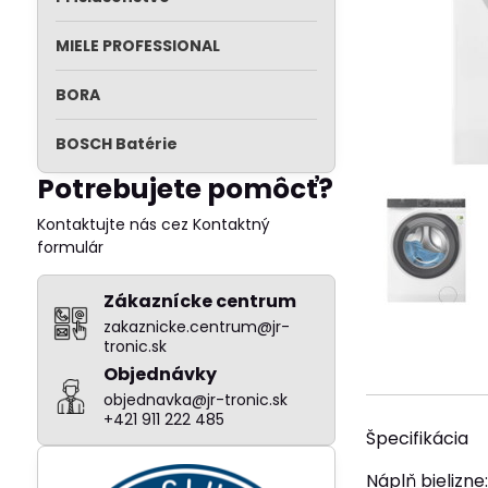
MIELE PROFESSIONAL
BORA
BOSCH Batérie
Potrebujete pomôcť?
Kontaktujte nás cez Kontaktný
formulár
Zákaznícke centrum
zakaznicke.centrum@jr-
tronic.sk
Objednávky
objednavka@jr-tronic.sk
+421 911 222 485
Špecifikácia
Náplň bielizne: