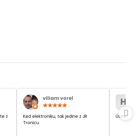
viliam vorel
H
otenie:
Hodnotenie:
5
/
te z
Ked elektroniku, tak jedine z JR
Ústretov
5
Tronicu