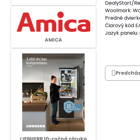
DealyStart/Re
Woolmark: Wo
Predné dvierka
Čiarový kód 
Jazyk panelu:
AMICA
Predchád
LIEBHERR 10-ročná záruka