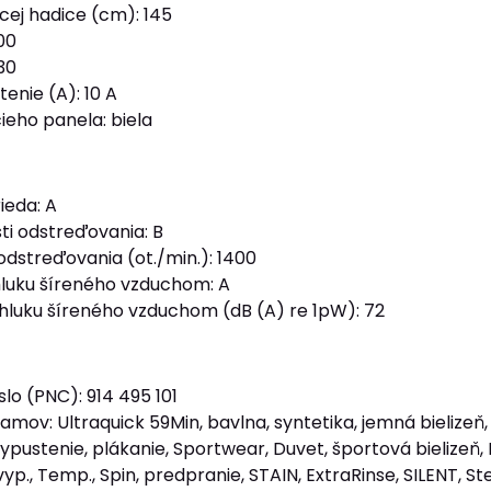
cej hadice (cm): 145
00
30
enie (A): 10 A
ieho panela: biela
ieda: A
ti odstreďovania: B
odstreďovania (ot./min.): 1400
 hluku šíreného vzduchom: A
 hluku šíreného vzduchom (dB (A) re 1pW): 72
lo (PNC): 914 495 101
ov: Ultraquick 59Min, bavlna, syntetika, jemná bielizeň, 
pustenie, plákanie, Sportwear, Duvet, športová bielizeň,
vyp., Temp., Spin, predpranie, STAIN, ExtraRinse, SILENT,